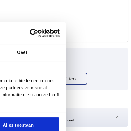
Over
 media te bieden en om ons
ze partners voor social
nformatie die u aan ze heeft
Levertijd op aanvraag
Momenteel niet op voorraad
Alles toestaan