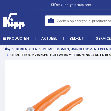
text.skipToContent
text.skipToNavigation
Deskundige producent
ACTUEEL
BEDRIJF
SERVICE
PRODUCTEN
BEDIENDELEN
KLEMHEFBOMEN, SPANHEFBOMEN, EXCEN
KLEMHEFBOOM ZINKSPUITGIETWERK MET BINNENDRAAD EN BESC