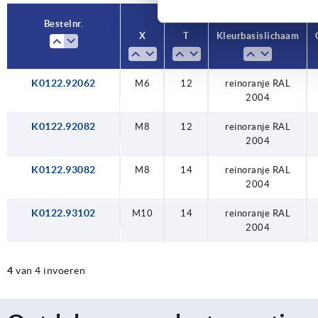
Bestelnr.
Bestelnr.
X
X
T
T
Kleur basislichaam
Kleur basislichaam
K0122.92062
M10
M6
M8
M8
M6
12
12
14
14
12
reinoranje RAL
reinoranje RAL
reinoranje RAL
reinoranje RAL
reinoranje RAL
2004
2004
2004
2004
2004
K0122.92082
M8
12
reinoranje RAL
2004
K0122.93082
M8
14
reinoranje RAL
2004
K0122.93102
M10
14
reinoranje RAL
2004
4
van 4 invoeren