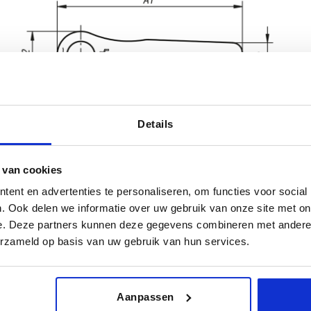
Details
 van cookies
eur basislichaam
Grootte
D
ent en advertenties te personaliseren, om functies voor social
. Ook delen we informatie over uw gebruik van onze site met on
inoranje RAL 2004
2
13,5
e. Deze partners kunnen deze gegevens combineren met andere i
erzameld op basis van uw gebruik van hun services.
TABEL VERGROTEN
3
16
 keren per dag met regelmatige tussenpozen
1-3 dagen
t je je bestelling afrondt, word je geïnformeerd
4-20 dagen
Aanpassen