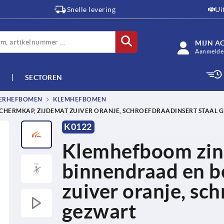
Snelle levering
Ui
MIJN A
Aanmelden
SECTOREN
TERHEFBOMEN
KLEMHEFBOMEN
HERMKAP, ZIJDEMAT ZUIVER ORANJE, SCHROEFDRAADINSERT STAAL 
K0122
Klemhefboom zin
binnendraad en b
zuiver oranje, sch
gezwart