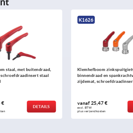
nt
K1626
m staal, met buitendraad,
Klemhefboom zinkspuitgie
 schroefdraadinsert staal
binnendraad en spankrachtv
d
zijdemat, schroefdraadinsert
staal
 €
vanaf
25,47 €
DETAILS
excl. BTW 
sten
plus verzendkosten