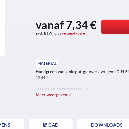
vanaf
7,34 €
excl. BTW 
plus verzendkosten
MATERIAL
Handgreep van zinkspuitgietwerk volgens DIN E
12844.
Staaldelen sterkteklasse 5.8.
Meer weergeven
Beschermkap van rvs 1.4305.
VENS
CAD
DOWNLOADS