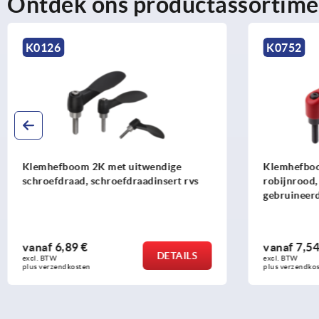
Ontdek ons productassortime
K0126
K0752
Klemhefboom 2K met uitwendige
Klemhefboo
schroefdraad, schroefdraadinsert rvs
robijnrood,
gebruineer
vanaf
6,89 €
vanaf
7,54
DETAILS
excl. BTW 
excl. BTW 
plus verzendkosten
plus verzendko