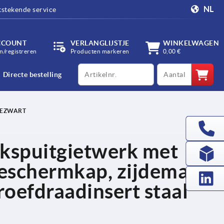
NL
tstekende service
CCOUNT
VERLANGLIJSTJE
WINKELWAGEN
/registreren
Producten markeren
0,00 €
productCode
qty
Directe bestelling
GEZWART
kspuitgietwerk met
eschermkap, zijdemat
roefdraadinsert staal