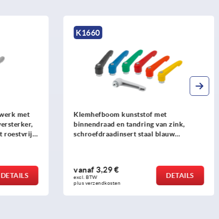
K1660
twerk met
Klemhefboom kunststof met
ersterker,
binnendraad en tandring van zink,
 roestvrij
schroefdraadinsert staal blauw
gepassiveerd
vanaf
3,29 €
DETAILS
DETAILS
excl. BTW 
plus verzendkosten