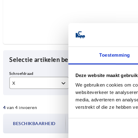
Toestemming
Selectie artikelen begrenzen
Deze website maakt gebruik
X
T
Kl
We gebruiken cookies om cont
websiteverkeer te analyseren
M6
12
re
media, adverteren en analys
verstrekt of die ze hebben v
4
van 4 invoeren
M8
14
De beschikbaarheid wordt meerdere
M10
BESCHIKBAARHEID
bijgewerkt. In de laatste stap voorda
over de bevestigde verzenddatum.