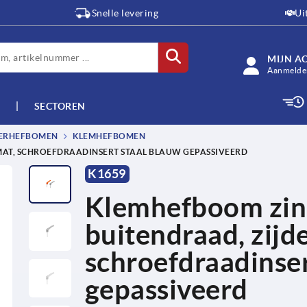
Snelle levering
Ui
MIJN A
Aanmelden
SECTOREN
TERHEFBOMEN
KLEMHEFBOMEN
AT, SCHROEFDRAADINSERT STAAL BLAUW GEPASSIVEERD
K1659
Klemhefboom zin
buitendraad, zijd
schroefdraadinser
gepassiveerd