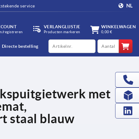
NL
tstekende service
CCOUNT
VERLANGLIJSTJE
WINKELWAGEN
/registreren
Producten markeren
0,00 €
productCode
qty
Directe bestelling
kspuitgietwerk met
emat,
t staal blauw