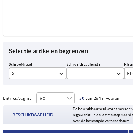
Selectie artikelen begrenzen
X
L
Kl
M4
re
M5
zil
Entries/pagina
50
van 264 invoeren
10
De beschikbaarheid wordt meerdere
M6
15
BESCHIKBAARHEID
bijgewerkt. In de laatste stap voorda
over de bevestigde verzenddatum.
M8
20