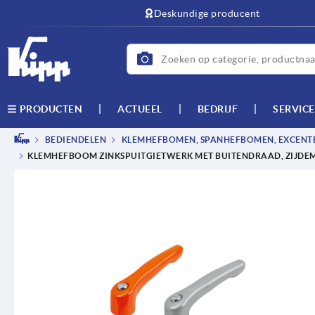
text.skipToContent
text.skipToNavigation
Deskundige producent
ACTUEEL
BEDRIJF
SERVICE
PRODUCTEN
BEDIENDELEN
KLEMHEFBOMEN, SPANHEFBOMEN, EXCEN
KLEMHEFBOOM ZINKSPUITGIETWERK MET BUITENDRAAD, ZIJDEM