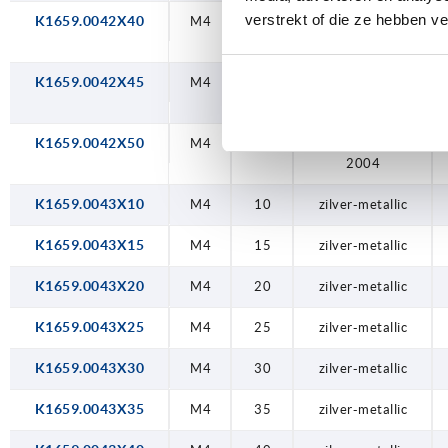
verstrekt of die ze hebben v
K1659.0042X40
M4
40
reinoranje RAL
2004
K1659.0042X45
M4
45
reinoranje RAL
2004
K1659.0042X50
M4
50
reinoranje RAL
2004
K1659.0043X10
M4
10
zilver-metallic
K1659.0043X15
M4
15
zilver-metallic
K1659.0043X20
M4
20
zilver-metallic
K1659.0043X25
M4
25
zilver-metallic
K1659.0043X30
M4
30
zilver-metallic
K1659.0043X35
M4
35
zilver-metallic