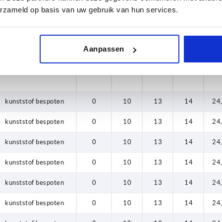
erzameld op basis van uw gebruik van hun services.
kunststof bespoten
0
10
13
14
24
kunststof bespoten
0
10
13
14
24
Aanpassen
kunststof bespoten
0
10
13
14
24
kunststof bespoten
0
10
13
14
24
kunststof bespoten
0
10
13
14
24
kunststof bespoten
0
10
13
14
24
kunststof bespoten
0
10
13
14
24
kunststof bespoten
0
10
13
14
24
kunststof bespoten
0
10
13
14
24