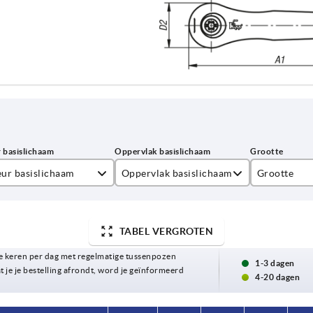
eur basislichaam
Oppervlak basislichaam
Grootte
inoranje RAL 2004
kunststof bespoten
0
ver-metallic
1
TABEL VERGROTEN
 keren per dag met regelmatige tussenpozen
2
1-3 dagen
t je je bestelling afrondt, word je geïnformeerd
4-20 dagen
3