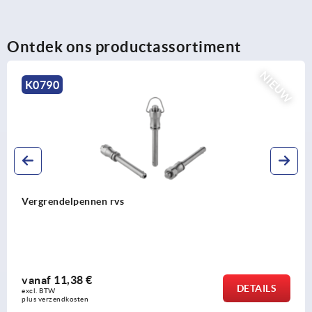
Ontdek ons productassortiment
NIEUW
K0790
Vergrendelpennen rvs
vanaf
11,38 €
DETAILS
excl. BTW 
plus verzendkosten