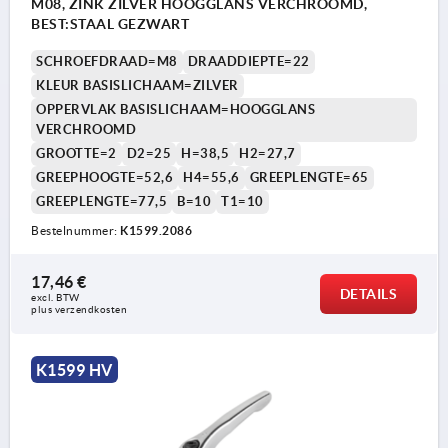
M08, ZINK ZILVER HOOGGLANS VERCHROOMD,
BEST:STAAL GEZWART
SCHROEFDRAAD=M8
DRAADDIEPTE=22
KLEUR BASISLICHAAM=ZILVER
OPPERVLAK BASISLICHAAM=HOOGGLANS
VERCHROOMD
GROOTTE=2
D2=25
H=38,5
H2=27,7
GREEPHOOGTE=52,6
H4=55,6
GREEPLENGTE=65
GREEPLENGTE=77,5
B=10
T1=10
Bestelnummer:
K1599.2086
17,46 €
DETAILS
excl. BTW 
plus verzendkosten
K1599 HV