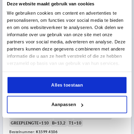
Deze website maakt gebruik van cookies
K1599 HV
We gebruiken cookies om content en advertenties te
personaliseren, om functies voor social media te bieden
en om ons websiteverkeer te analyseren. Ook delen we
informatie over uw gebruik van onze site met onze
partners voor social media, adverteren en analyse. Deze
partners kunnen deze gegevens combineren met andere
informatie die u aan ze heeft verstrekt of die ze hebben
KLEMHEFBOOM MET SPANKRACHTVERSTERKER GR.4
verzameld op basis van uw gebruik van hun services.
M10, ZINK ZILVER HOOGGLANS VERCHROOMD,
BEST:STAAL GEZWART
SCHROEFDRAAD=M10
DRAADDIEPTE=27
Alles toestaan
KLEUR BASISLICHAAM=ZILVER
OPPERVLAK BASISLICHAAM=HOOGGLANS
VERCHROOMD
Aanpassen
GROOTTE=4
D2=30
H=53,1
H2=37,2
GREEPHOOGTE=72,8
H4=77,3
GREEPLENGTE=95
GREEPLENGTE=110
B=13,2
T1=10
Bestelnummer:
K1599.4106