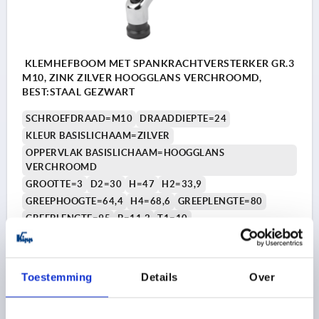
KLEMHEFBOOM MET SPANKRACHTVERSTERKER GR.3
M10, ZINK ZILVER HOOGGLANS VERCHROOMD,
BEST:STAAL GEZWART
SCHROEFDRAAD=M10
DRAADDIEPTE=24
KLEUR BASISLICHAAM=ZILVER
OPPERVLAK BASISLICHAAM=HOOGGLANS
VERCHROOMD
GROOTTE=3
D2=30
H=47
H2=33,9
GREEPHOOGTE=64,4
H4=68,6
GREEPLENGTE=80
GREEPLENGTE=95
B=11,2
T1=10
Bestelnummer:
K1599.3106
18,62 €
Toestemming
Details
Over
DETAILS
excl. BTW 
plus verzendkosten