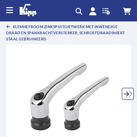
text.skipToContent
text.skipToNavigation
KLEMHEFBOOM ZINKSPUITGIETWERK MET INWENDIGE
DRAAD EN SPANKRACHTVERSTERKER, SCHROEFDRAADINSERT
STAAL GEBRUINEERD