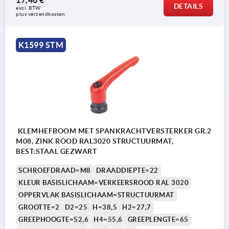
17,46 €
DETAILS
excl. BTW 
plus verzendkosten
K1599 STM
KLEMHEFBOOM MET SPANKRACHTVERSTERKER GR.2
M08, ZINK ROOD RAL3020 STRUCTUURMAT,
BEST:STAAL GEZWART
SCHROEFDRAAD=M8
DRAADDIEPTE=22
KLEUR BASISLICHAAM=VERKEERSROOD RAL 3020
OPPERVLAK BASISLICHAAM=STRUCTUURMAT
GROOTTE=2
D2=25
H=38,5
H2=27,7
GREEPHOOGTE=52,6
H4=55,6
GREEPLENGTE=65