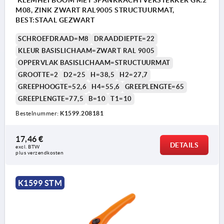
M08, ZINK ZWART RAL9005 STRUCTUURMAT,
BEST:STAAL GEZWART
SCHROEFDRAAD=M8
DRAADDIEPTE=22
KLEUR BASISLICHAAM=ZWART RAL 9005
OPPERVLAK BASISLICHAAM=STRUCTUURMAT
GROOTTE=2
D2=25
H=38,5
H2=27,7
GREEPHOOGTE=52,6
H4=55,6
GREEPLENGTE=65
GREEPLENGTE=77,5
B=10
T1=10
Bestelnummer:
K1599.208181
17,46 €
DETAILS
excl. BTW 
plus verzendkosten
K1599 STM