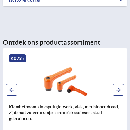
DOWNLOADS
Ontdek ons productassortiment
0737
emhefboom zinkspuitgietwerk, vlak, met binnendraad,
jdemat zuiver oranje, schroefdraadinsert staal
bruineerd