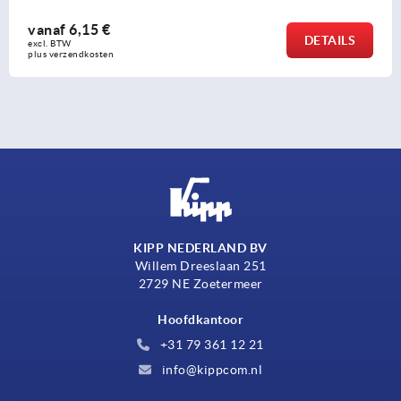
anaf
6,15 €
DETAILS
l. BTW 
us verzendkosten
KIPP NEDERLAND BV
Willem Dreeslaan 251
2729 NE Zoetermeer
Hoofdkantoor
+31 79 361 12 21
info@kippcom.nl