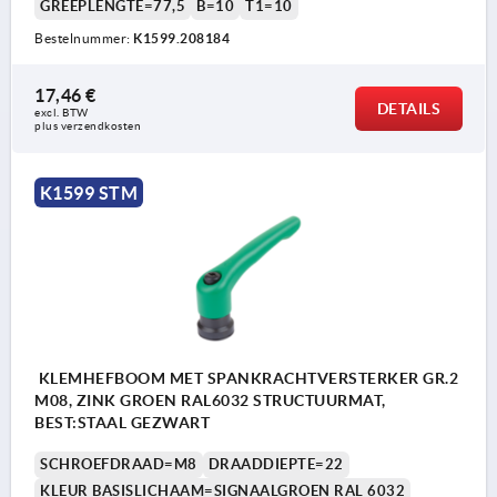
GREEPLENGTE=77,5
B=10
T1=10
Bestelnummer:
K1599.208184
17,46 €
DETAILS
excl. BTW 
plus verzendkosten
K1599 STM
KLEMHEFBOOM MET SPANKRACHTVERSTERKER GR.2
M08, ZINK GROEN RAL6032 STRUCTUURMAT,
BEST:STAAL GEZWART
SCHROEFDRAAD=M8
DRAADDIEPTE=22
KLEUR BASISLICHAAM=SIGNAALGROEN RAL 6032