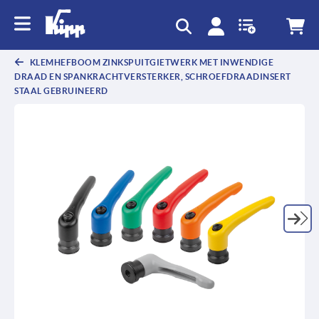
text.skipToContent
text.skipToNavigation
KLEMHEFBOOM ZINKSPUITGIETWERK MET INWENDIGE
DRAAD EN SPANKRACHTVERSTERKER, SCHROEFDRAADINSERT
STAAL GEBRUINEERD