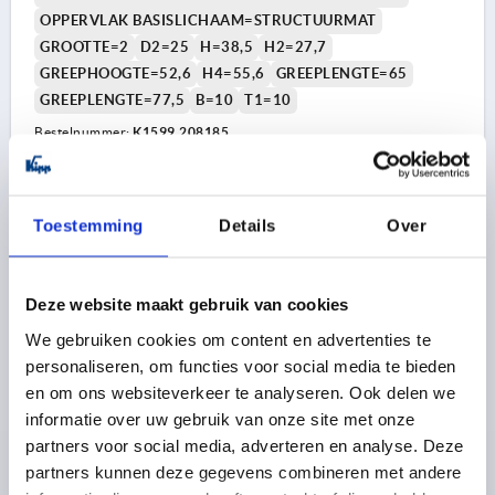
OPPERVLAK BASISLICHAAM=STRUCTUURMAT
GROOTTE=2
D2=25
H=38,5
H2=27,7
GREEPHOOGTE=52,6
H4=55,6
GREEPLENGTE=65
GREEPLENGTE=77,5
B=10
T1=10
Bestelnummer:
K1599.208185
17,46 €
DETAILS
excl. BTW 
plus verzendkosten
Toestemming
Details
Over
K1599 STM
Deze website maakt gebruik van cookies
We gebruiken cookies om content en advertenties te
personaliseren, om functies voor social media te bieden
en om ons websiteverkeer te analyseren. Ook delen we
informatie over uw gebruik van onze site met onze
partners voor social media, adverteren en analyse. Deze
KLEMHEFBOOM MET SPANKRACHTVERSTERKER GR.2
partners kunnen deze gegevens combineren met andere
M08, ZINK BLAUW RAL5017 STRUCTUURMAT,