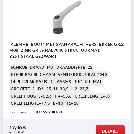
KLEMHEFBOOM MET SPANKRACHTVERSTERKER GR.2
M08, ZINK GRIJS RAL7040 STRUCTUURMAT,
BEST:STAAL GEZWART
SCHROEFDRAAD=M8
DRAADDIEPTE=22
KLEUR BASISLICHAAM=VENSTERGRIJS RAL 7040
OPPERVLAK BASISLICHAAM=STRUCTUURMAT
GROOTTE=2
D2=25
H=38,5
H2=27,7
GREEPHOOGTE=52,6
H4=55,6
GREEPLENGTE=65
GREEPLENGTE=77,5
B=10
T1=10
Bestelnummer:
K1599.208188
17,46 €
DETAILS
excl. BTW 