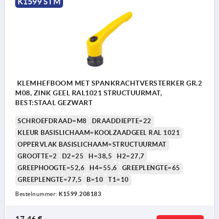
K1599 STM
KLEMHEFBOOM MET SPANKRACHTVERSTERKER GR.2
M08, ZINK GEEL RAL1021 STRUCTUURMAT,
BEST:STAAL GEZWART
SCHROEFDRAAD=M8
DRAADDIEPTE=22
KLEUR BASISLICHAAM=KOOLZAADGEEL RAL 1021
OPPERVLAK BASISLICHAAM=STRUCTUURMAT
GROOTTE=2
D2=25
H=38,5
H2=27,7
GREEPHOOGTE=52,6
H4=55,6
GREEPLENGTE=65
GREEPLENGTE=77,5
B=10
T1=10
Bestelnummer:
K1599.208183