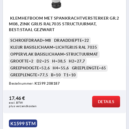
KLEMHEFBOOM MET SPANKRACHTVERSTERKER GR.2
M08, ZINK GRIJS RAL7035 STRUCTUURMAT,
BEST:STAAL GEZWART
SCHROEFDRAAD=M8
DRAADDIEPTE=22
KLEUR BASISLICHAAM=LICHTGRIJS RAL 7035
OPPERVLAK BASISLICHAAM=STRUCTUURMAT
GROOTTE=2
D2=25
H=38,5
H2=27,7
GREEPHOOGTE=52,6
H4=55,6
GREEPLENGTE=65
GREEPLENGTE=77,5
B=10
T1=10
Bestelnummer:
K1599.208187
17,46 €
DETAILS
excl. BTW 
plus verzendkosten
K1599 STM