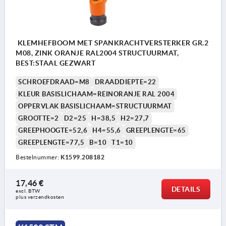
KLEMHEFBOOM MET SPANKRACHTVERSTERKER GR.2
M08, ZINK ORANJE RAL2004 STRUCTUURMAT,
BEST:STAAL GEZWART
SCHROEFDRAAD=M8
DRAADDIEPTE=22
KLEUR BASISLICHAAM=REINORANJE RAL 2004
OPPERVLAK BASISLICHAAM=STRUCTUURMAT
GROOTTE=2
D2=25
H=38,5
H2=27,7
GREEPHOOGTE=52,6
H4=55,6
GREEPLENGTE=65
GREEPLENGTE=77,5
B=10
T1=10
Bestelnummer:
K1599.208182
17,46 €
DETAILS
excl. BTW 
plus verzendkosten