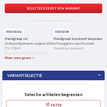
SELECTEER EERST EEN VARIANT
MATERIAL
VERSION
Handgreep uit
Handgreep kunststof bespoten
zinkspuitgietwerk volgens DIN
of hoogglans verchroomd.
EN 12844.
Staaldelen gezwart.
Staaldelen hardheidsklasse
5.8.
Meer weergeven
VARIANTSELECTIE
Selectie artikelen begrenzen
FILTER