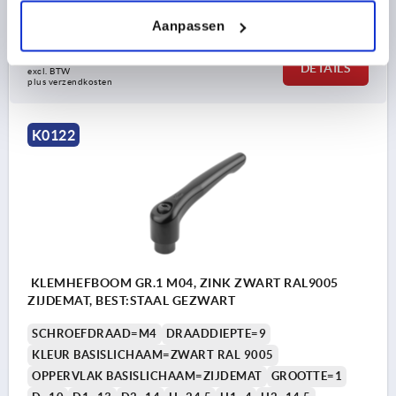
Bestelnummer:
K0122.0051
Aanpassen
4,47 €
DETAILS
excl. BTW 
plus verzendkosten
K0122
KLEMHEFBOOM GR.1 M04, ZINK ZWART RAL9005
ZIJDEMAT, BEST:STAAL GEZWART
SCHROEFDRAAD=M4
DRAADDIEPTE=9
KLEUR BASISLICHAAM=ZWART RAL 9005
OPPERVLAK BASISLICHAAM=ZIJDEMAT
GROOTTE=1