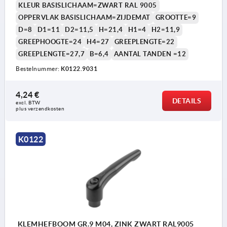
KLEUR BASISLICHAAM=ZWART RAL 9005
OPPERVLAK BASISLICHAAM=ZIJDEMAT
GROOTTE=9
D=8
D1=11
D2=11,5
H=21,4
H1=4
H2=11,9
GREEPHOOGTE=24
H4=27
GREEPLENGTE=22
GREEPLENGTE=27,7
B=6,4
AANTAL TANDEN =12
Bestelnummer:
K0122.9031
4,24 €
DETAILS
excl. BTW 
plus verzendkosten
K0122
KLEMHEFBOOM GR.9 M04, ZINK ZWART RAL9005