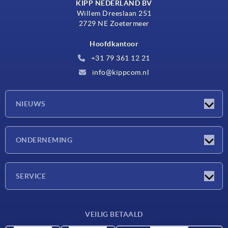
KIPP NEDERLAND BV
Willem Dreeslaan 251
2729 NE Zoetermeer
Hoofdkantoor
+31 79 361 12 21
info@kippcom.nl
NIEUWS
Nieuwtjes
ONDERNEMING
Beurzen
Onderneming
SERVICE
Leveringsvoorwaarden
VEILIG BETAALD
Materiaaloverzicht