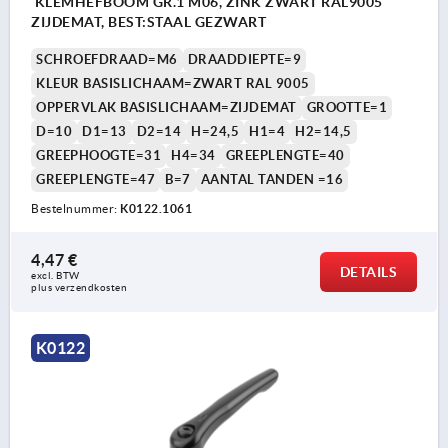
KLEMHEFBOOM GR.1 M06, ZINK ZWART RAL9005
ZIJDEMAT, BEST:STAAL GEZWART
SCHROEFDRAAD=M6
DRAADDIEPTE=9
KLEUR BASISLICHAAM=ZWART RAL 9005
OPPERVLAK BASISLICHAAM=ZIJDEMAT
GROOTTE=1
D=10
D1=13
D2=14
H=24,5
H1=4
H2=14,5
GREEPHOOGTE=31
H4=34
GREEPLENGTE=40
GREEPLENGTE=47
B=7
AANTAL TANDEN =16
Bestelnummer:
K0122.1061
4,47 €
DETAILS
excl. BTW 
plus verzendkosten
K0122