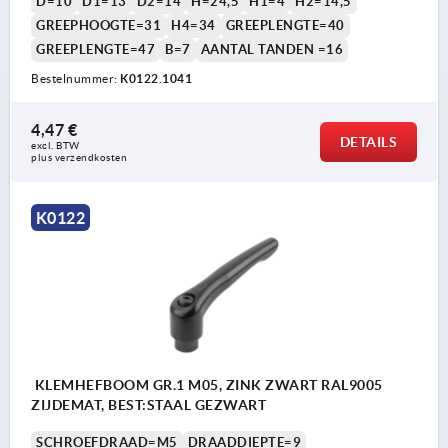
D=10
D1=13
D2=14
H=24,5
H1=4
H2=14,5
GREEPHOOGTE=31
H4=34
GREEPLENGTE=40
GREEPLENGTE=47
B=7
AANTAL TANDEN =16
Bestelnummer:
K0122.1041
4,47 €
DETAILS
excl. BTW 
plus verzendkosten
K0122
KLEMHEFBOOM GR.1 M05, ZINK ZWART RAL9005
ZIJDEMAT, BEST:STAAL GEZWART
SCHROEFDRAAD=M5
DRAADDIEPTE=9