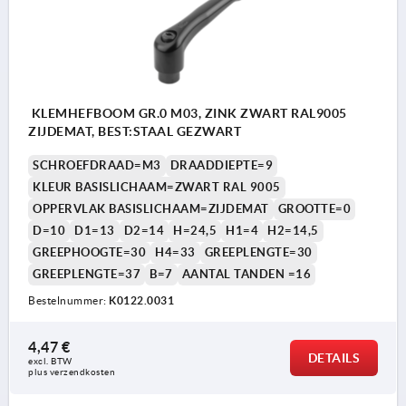
KLEMHEFBOOM GR.0 M03, ZINK ZWART RAL9005
ZIJDEMAT, BEST:STAAL GEZWART
SCHROEFDRAAD=M3
DRAADDIEPTE=9
KLEUR BASISLICHAAM=ZWART RAL 9005
OPPERVLAK BASISLICHAAM=ZIJDEMAT
GROOTTE=0
D=10
D1=13
D2=14
H=24,5
H1=4
H2=14,5
GREEPHOOGTE=30
H4=33
GREEPLENGTE=30
GREEPLENGTE=37
B=7
AANTAL TANDEN =16
Bestelnummer:
K0122.0031
4,47 €
DETAILS
excl. BTW 
plus verzendkosten