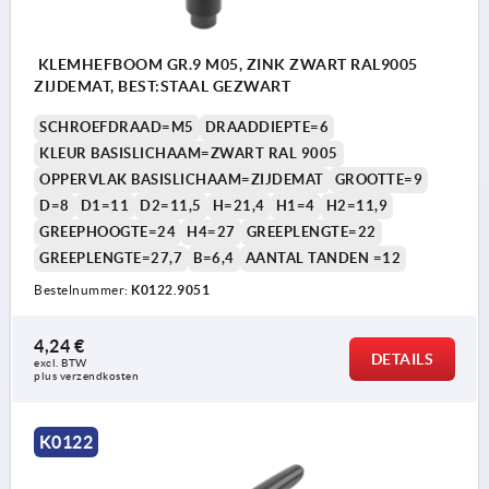
KLEMHEFBOOM GR.9 M05, ZINK ZWART RAL9005
ZIJDEMAT, BEST:STAAL GEZWART
SCHROEFDRAAD=M5
DRAADDIEPTE=6
KLEUR BASISLICHAAM=ZWART RAL 9005
OPPERVLAK BASISLICHAAM=ZIJDEMAT
GROOTTE=9
D=8
D1=11
D2=11,5
H=21,4
H1=4
H2=11,9
GREEPHOOGTE=24
H4=27
GREEPLENGTE=22
GREEPLENGTE=27,7
B=6,4
AANTAL TANDEN =12
Bestelnummer:
K0122.9051
4,24 €
DETAILS
excl. BTW 
plus verzendkosten
K0122