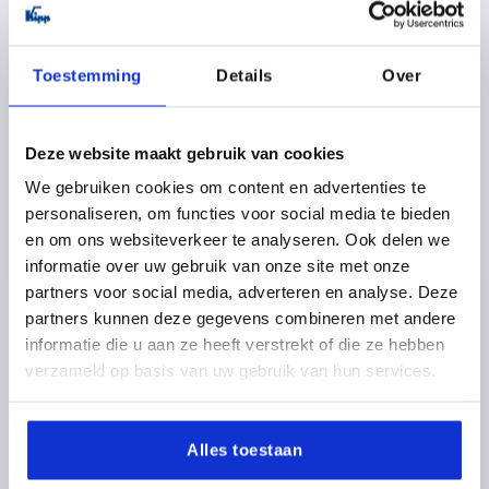
DETAILS
excl. BTW 
plus verzendkosten
Toestemming
Details
Over
K0122
Deze website maakt gebruik van cookies
We gebruiken cookies om content en advertenties te
personaliseren, om functies voor social media te bieden
en om ons websiteverkeer te analyseren. Ook delen we
informatie over uw gebruik van onze site met onze
KLEMHEFBOOM GR.0 M05, ZINK ZWART RAL9005
partners voor social media, adverteren en analyse. Deze
ZIJDEMAT, BEST:STAAL GEZWART
partners kunnen deze gegevens combineren met andere
SCHROEFDRAAD=M5
DRAADDIEPTE=9
informatie die u aan ze heeft verstrekt of die ze hebben
KLEUR BASISLICHAAM=ZWART RAL 9005
verzameld op basis van uw gebruik van hun services.
OPPERVLAK BASISLICHAAM=ZIJDEMAT
GROOTTE=0
D=10
D1=13
D2=14
H=24,5
H1=4
H2=14,5
GREEPHOOGTE=30
H4=33
GREEPLENGTE=30
Alles toestaan
GREEPLENGTE=37
B=7
AANTAL TANDEN =16