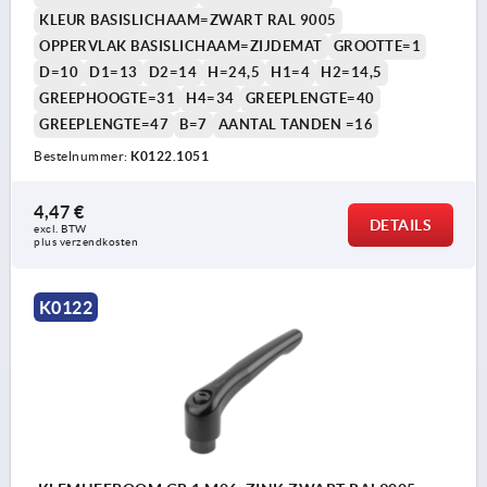
KLEUR BASISLICHAAM=ZWART RAL 9005
OPPERVLAK BASISLICHAAM=ZIJDEMAT
GROOTTE=1
D=10
D1=13
D2=14
H=24,5
H1=4
H2=14,5
GREEPHOOGTE=31
H4=34
GREEPLENGTE=40
GREEPLENGTE=47
B=7
AANTAL TANDEN =16
Bestelnummer:
K0122.1051
4,47 €
DETAILS
excl. BTW 
plus verzendkosten
K0122