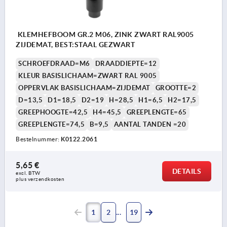
KLEMHEFBOOM GR.2 M06, ZINK ZWART RAL9005
ZIJDEMAT, BEST:STAAL GEZWART
SCHROEFDRAAD=M6
DRAADDIEPTE=12
KLEUR BASISLICHAAM=ZWART RAL 9005
OPPERVLAK BASISLICHAAM=ZIJDEMAT
GROOTTE=2
D=13,5
D1=18,5
D2=19
H=28,5
H1=6,5
H2=17,5
GREEPHOOGTE=42,5
H4=45,5
GREEPLENGTE=65
GREEPLENGTE=74,5
B=9,5
AANTAL TANDEN =20
Bestelnummer:
K0122.2061
5,65 €
DETAILS
excl. BTW 
plus verzendkosten
1
2
19