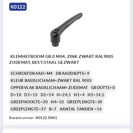
K0122
KLEMHEFBOOM GR.0 M04, ZINK ZWART RAL9005
ZIJDEMAT, BEST:STAAL GEZWART
SCHROEFDRAAD=M4
DRAADDIEPTE=9
KLEUR BASISLICHAAM=ZWART RAL 9005
OPPERVLAK BASISLICHAAM=ZIJDEMAT
GROOTTE=0
D=10
D1=13
D2=14
H=24,5
H1=4
H2=14,5
GREEPHOOGTE=30
H4=33
GREEPLENGTE=30
GREEPLENGTE=37
B=7
AANTAL TANDEN =16
Bestelnummer:
K0122.0041
4,47 €