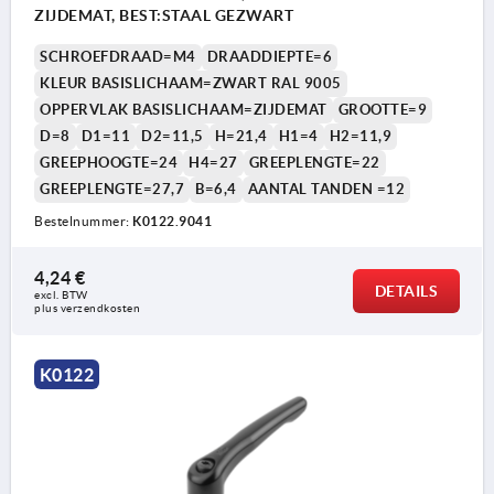
ZIJDEMAT, BEST:STAAL GEZWART
SCHROEFDRAAD=M4
DRAADDIEPTE=6
KLEUR BASISLICHAAM=ZWART RAL 9005
OPPERVLAK BASISLICHAAM=ZIJDEMAT
GROOTTE=9
D=8
D1=11
D2=11,5
H=21,4
H1=4
H2=11,9
GREEPHOOGTE=24
H4=27
GREEPLENGTE=22
GREEPLENGTE=27,7
B=6,4
AANTAL TANDEN =12
Bestelnummer:
K0122.9041
4,24 €
DETAILS
excl. BTW 
plus verzendkosten
K0122