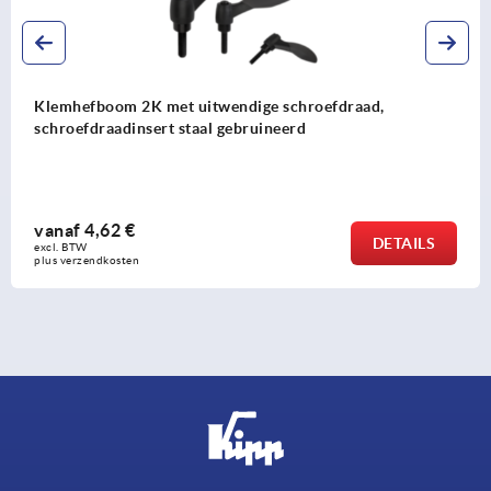
Klemhefboom zinkspuitgietwerk met binnendraad,
zijdemat, schroefdraadinsert staal gezwart
vanaf
4,47 €
DETAILS
excl. BTW 
plus verzendkosten