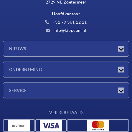
2729 NE Zoetermeer
Hoofdkantoor
+31 79 361 12 21
info@kippcom.nl
NIEUWS
Nieuwtjes
ONDERNEMING
Beurzen
Onderneming
SERVICE
Leveringsvoorwaarden
VEILIG BETAALD
Materiaaloverzicht
CAD-gegevens