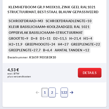
KLEMHEFBOOM GR.9 M03X10, ZINK GEEL RAL1021
STRUCTUURMAT, BEST:STAAL BLAUW GEPASSIVEERD
SCHROEFDRAAD=M3
SCHROEFDRAADLENGTE=10
KLEUR BASISLICHAAM=KOOLZAADGEEL RAL 1021
OPPERVLAK BASISLICHAAM=STRUCTUURMAT
GROOTTE=9
D=8
D1=11
D2=11,5
H=21,4
H1=4
H2=11,9
GREEPHOOGTE=24
H4=27
GREEPLENGTE=22
GREEPLENGTE=27,7
B=6,4
AANTAL TANDEN =12
Bestelnummer:
K1659.903183X10
4,53 €
DETAILS
excl. BTW 
plus verzendkosten
1
2
122