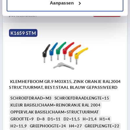
Aanpassen
4,53 €
DETAILS
excl. BTW 
plus verzendkosten
K1659 STM
KLEMHEFBOOM GR.9 M03X15, ZINK ORANJE RAL2004
STRUCTUURMAT, BEST:STAAL BLAUW GEPASSIVEERD
SCHROEFDRAAD=M3
SCHROEFDRAADLENGTE=15
KLEUR BASISLICHAAM=REINORANJE RAL 2004
OPPERVLAK BASISLICHAAM=STRUCTUURMAT
GROOTTE=9
D=8
D1=11
D2=11,5
H=21,4
H1=4
H2=11,9
GREEPHOOGTE=24
H4=27
GREEPLENGTE=22