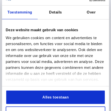
K1659 STM
Toestemming
Details
Over
Deze website maakt gebruik van cookies
We gebruiken cookies om content en advertenties te
personaliseren, om functies voor social media te bieden
en om ons websiteverkeer te analyseren. Ook delen we
KLEMHEFBOOM GR.9 M03X10, ZINK ORANJE RAL2004
informatie over uw gebruik van onze site met onze
STRUCTUURMAT, BEST:STAAL BLAUW GEPASSIVEERD
partners voor social media, adverteren en analyse. Deze
partners kunnen deze gegevens combineren met andere
SCHROEFDRAAD=M3
SCHROEFDRAADLENGTE=10
informatie die u aan ze heeft verstrekt of die ze hebben
KLEUR BASISLICHAAM=REINORANJE RAL 2004
verzameld op basis van uw gebruik van hun services.
OPPERVLAK BASISLICHAAM=STRUCTUURMAT
GROOTTE=9
D=8
D1=11
D2=11,5
H=21,4
H1=4
H2=11,9
GREEPHOOGTE=24
H4=27
GREEPLENGTE=22
Alles toestaan
GREEPLENGTE=27,7
B=6,4
AANTAL TANDEN =12
Bestelnummer:
K1659.903182X10