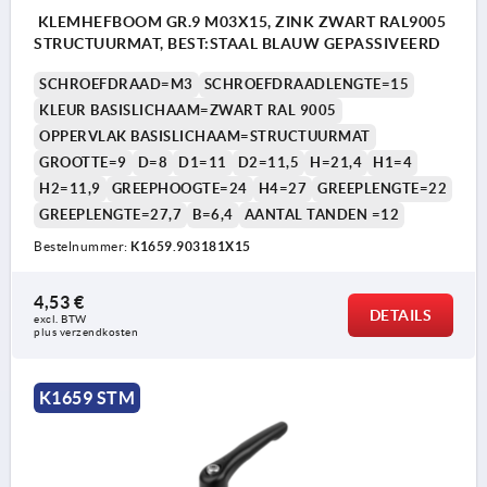
KLEMHEFBOOM GR.9 M03X15, ZINK ZWART RAL9005
STRUCTUURMAT, BEST:STAAL BLAUW GEPASSIVEERD
SCHROEFDRAAD=M3
SCHROEFDRAADLENGTE=15
KLEUR BASISLICHAAM=ZWART RAL 9005
OPPERVLAK BASISLICHAAM=STRUCTUURMAT
GROOTTE=9
D=8
D1=11
D2=11,5
H=21,4
H1=4
H2=11,9
GREEPHOOGTE=24
H4=27
GREEPLENGTE=22
GREEPLENGTE=27,7
B=6,4
AANTAL TANDEN =12
Bestelnummer:
K1659.903181X15
4,53 €
DETAILS
excl. BTW 
plus verzendkosten
K1659 STM