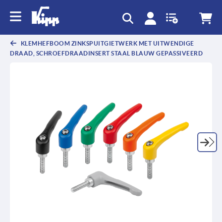
text.skipToContent
text.skipToNavigation
KLEMHEFBOOM ZINKSPUITGIETWERK MET UITWENDIGE
DRAAD, SCHROEFDRAADINSERT STAAL BLAUW GEPASSIVEERD