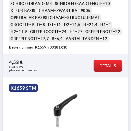
SCHROEFDRAAD=M3
SCHROEFDRAADLENGTE=10
KLEUR BASISLICHAAM=ZWART RAL 9005
OPPERVLAK BASISLICHAAM=STRUCTUURMAT
GROOTTE=9
D=8
D1=11
D2=11,5
H=21,4
H1=4
H2=11,9
GREEPHOOGTE=24
H4=27
GREEPLENGTE=22
GREEPLENGTE=27,7
B=6,4
AANTAL TANDEN =12
Bestelnummer:
K1659.903181X10
4,53 €
DETAILS
excl. BTW 
plus verzendkosten
K1659 STM