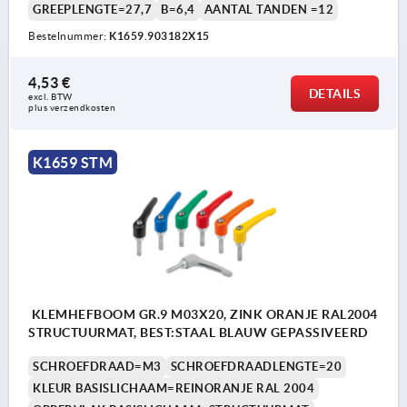
GREEPLENGTE=27,7
B=6,4
AANTAL TANDEN =12
Bestelnummer:
K1659.903182X15
4,53 €
DETAILS
excl. BTW 
plus verzendkosten
K1659 STM
KLEMHEFBOOM GR.9 M03X20, ZINK ORANJE RAL2004
STRUCTUURMAT, BEST:STAAL BLAUW GEPASSIVEERD
SCHROEFDRAAD=M3
SCHROEFDRAADLENGTE=20
KLEUR BASISLICHAAM=REINORANJE RAL 2004