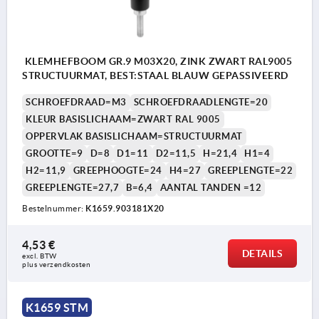
KLEMHEFBOOM GR.9 M03X20, ZINK ZWART RAL9005
STRUCTUURMAT, BEST:STAAL BLAUW GEPASSIVEERD
SCHROEFDRAAD=M3
SCHROEFDRAADLENGTE=20
KLEUR BASISLICHAAM=ZWART RAL 9005
OPPERVLAK BASISLICHAAM=STRUCTUURMAT
GROOTTE=9
D=8
D1=11
D2=11,5
H=21,4
H1=4
H2=11,9
GREEPHOOGTE=24
H4=27
GREEPLENGTE=22
GREEPLENGTE=27,7
B=6,4
AANTAL TANDEN =12
Bestelnummer:
K1659.903181X20
4,53 €
DETAILS
excl. BTW 
plus verzendkosten
K1659 STM