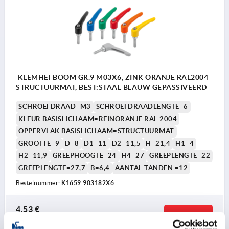
KLEMHEFBOOM GR.9 M03X6, ZINK ORANJE RAL2004
STRUCTUURMAT, BEST:STAAL BLAUW GEPASSIVEERD
SCHROEFDRAAD=M3
SCHROEFDRAADLENGTE=6
KLEUR BASISLICHAAM=REINORANJE RAL 2004
OPPERVLAK BASISLICHAAM=STRUCTUURMAT
GROOTTE=9
D=8
D1=11
D2=11,5
H=21,4
H1=4
H2=11,9
GREEPHOOGTE=24
H4=27
GREEPLENGTE=22
GREEPLENGTE=27,7
B=6,4
AANTAL TANDEN =12
Bestelnummer:
K1659.903182X6
4,53 €
DETAILS
excl. BTW 
plus verzendkosten