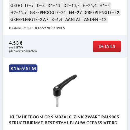
GROOTTE=9
D=8
D1=11
D2=11,5
H=21,4
H1=4
H2=11,9
GREEPHOOGTE=24
H4=27
GREEPLENGTE=22
GREEPLENGTE=27,7
B=6,4
AANTAL TANDEN =12
Bestelnummer:
K1659.903181X6
1) Conische afschuining DIN EN ISO 4753
4,53 €
DETAILS
excl. BTW 
plus verzendkosten
K1659 STM
KLEMHEFBOOM GR.9 M03X10, ZINK ZWART RAL9005
STRUCTUURMAT, BEST:STAAL BLAUW GEPASSIVEERD