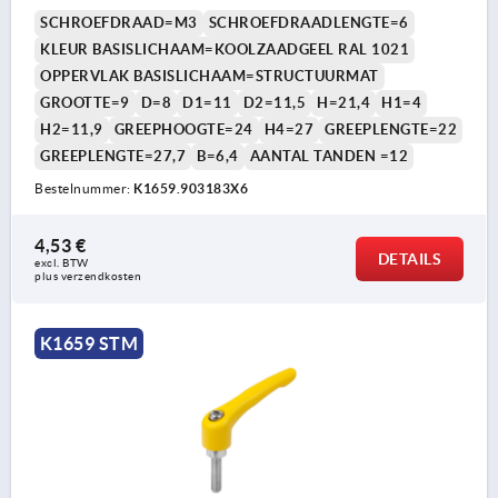
SCHROEFDRAAD=M3
SCHROEFDRAADLENGTE=6
KLEUR BASISLICHAAM=KOOLZAADGEEL RAL 1021
OPPERVLAK BASISLICHAAM=STRUCTUURMAT
GROOTTE=9
D=8
D1=11
D2=11,5
H=21,4
H1=4
H2=11,9
GREEPHOOGTE=24
H4=27
GREEPLENGTE=22
GREEPLENGTE=27,7
B=6,4
AANTAL TANDEN =12
Bestelnummer:
K1659.903183X6
4,53 €
DETAILS
excl. BTW 
plus verzendkosten
K1659 STM