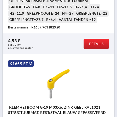
OPPERVLAK BASISLICHAAM=STRUCTUURMAT
GROOTTE=9
D=8
D1=11
D2=11,5
H=21,4
H1=4
H2=11,9
GREEPHOOGTE=24
H4=27
GREEPLENGTE=22
GREEPLENGTE=27,7
B=6,4
AANTAL TANDEN =12
Bestelnummer:
K1659.903182X20
4,53 €
DETAILS
excl. BTW 
plus verzendkosten
K1659 STM
KLEMHEFBOOM GR.9 M03X6, ZINK GEEL RAL1021
STRUCTUURMAT, BEST:STAAL BLAUW GEPASSIVEERD