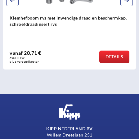
p,
Klemhefboom zinkspuitgietwerk met buitendraad en
beschermkap, zijdemat zuiver oranje, schroefdraadin
rvs
vanaf
10,15 €
DETAIL
excl. BTW 
plus verzendkosten
KIPP NEDERLAND BV
Willem Dreeslaan 251