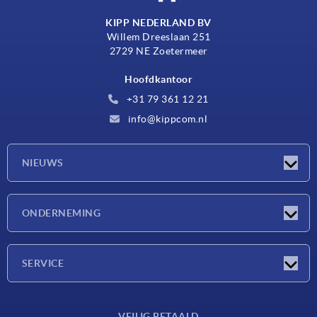
KIPP NEDERLAND BV
Willem Dreeslaan 251
2729 NE Zoetermeer
Hoofdkantoor
+31 79 361 12 21
info@kippcom.nl
NIEUWS
Nieuwtjes
ONDERNEMING
Beurzen
Onderneming
SERVICE
Leveringsvoorwaarden
VEILIG BETAALD