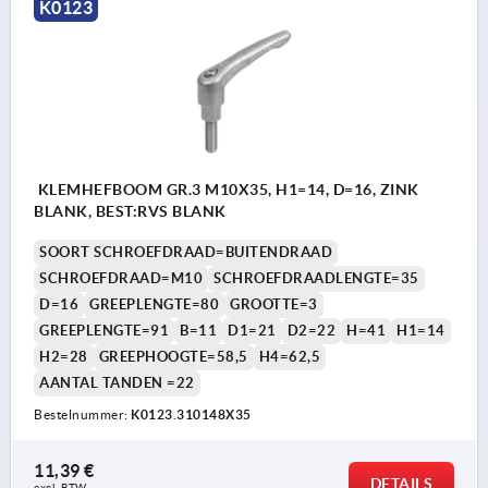
K0123
KLEMHEFBOOM GR.3 M10X35, H1=14, D=16, ZINK
BLANK, BEST:RVS BLANK
SOORT SCHROEFDRAAD=BUITENDRAAD
SCHROEFDRAAD=M10
SCHROEFDRAADLENGTE=35
D=16
GREEPLENGTE=80
GROOTTE=3
GREEPLENGTE=91
B=11
D1=21
D2=22
H=41
H1=14
H2=28
GREEPHOOGTE=58,5
H4=62,5
AANTAL TANDEN =22
Bestelnummer:
K0123.310148X35
11,39 €
DETAILS
excl. BTW 