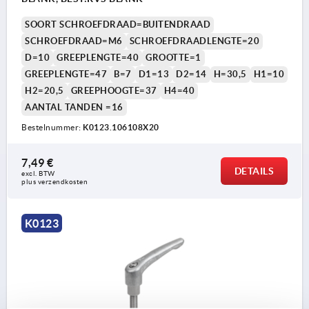
SOORT SCHROEFDRAAD=BUITENDRAAD
SCHROEFDRAAD=M6
SCHROEFDRAADLENGTE=20
D=10
GREEPLENGTE=40
GROOTTE=1
GREEPLENGTE=47
B=7
D1=13
D2=14
H=30,5
H1=10
H2=20,5
GREEPHOOGTE=37
H4=40
AANTAL TANDEN =16
Bestelnummer:
K0123.106108X20
7,49 €
DETAILS
excl. BTW 
plus verzendkosten
K0123