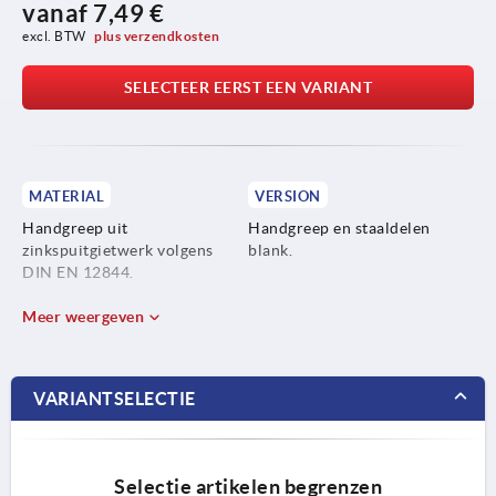
vanaf
7,49 €
excl. BTW 
plus verzendkosten
SELECTEER EERST EEN VARIANT
MATERIAL
VERSION
Handgreep uit
Handgreep en staaldelen
zinkspuitgietwerk volgens
blank.
DIN EN 12844.
Staaldelen rvs $s14305..
Meer weergeven
VARIANTSELECTIE
Selectie artikelen begrenzen