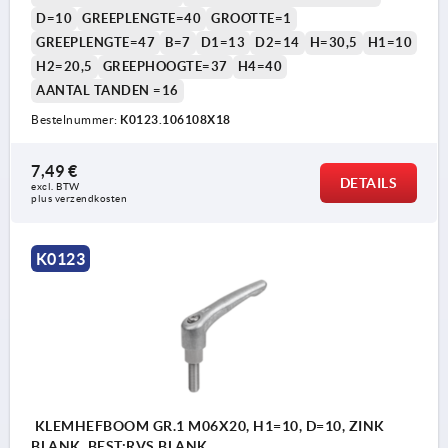
D=10
GREEPLENGTE=40
GROOTTE=1
GREEPLENGTE=47
B=7
D1=13
D2=14
H=30,5
H1=10
H2=20,5
GREEPHOOGTE=37
H4=40
AANTAL TANDEN =16
Bestelnummer:
K0123.106108X18
7,49 €
DETAILS
excl. BTW 
plus verzendkosten
1) Conische afschuining DIN EN ISO 4753
K0123
KLEMHEFBOOM GR.1 M06X20, H1=10, D=10, ZINK
BLANK, BEST:RVS BLANK