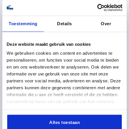
KLEMHEFBOOM GR.2 M08X25, H1=14, D=13, ZINK
BLANK, BEST:RVS BLANK
Toestemming
Details
Over
SOORT SCHROEFDRAAD=BUITENDRAAD
SCHROEFDRAAD=M8
SCHROEFDRAADLENGTE=25
D=13
GREEPLENGTE=65
GROOTTE=2
Deze website maakt gebruik van cookies
GREEPLENGTE=74,5
B=9,5
D1=18,5
D2=19
H=36
We gebruiken cookies om content en advertenties te
H1=14
H2=25
GREEPHOOGTE=50
H4=53
personaliseren, om functies voor social media te bieden
AANTAL TANDEN =20
en om ons websiteverkeer te analyseren. Ook delen we
Bestelnummer:
K0123.208148X25
informatie over uw gebruik van onze site met onze
partners voor social media, adverteren en analyse. Deze
9,32 €
partners kunnen deze gegevens combineren met andere
DETAILS
excl. BTW 
informatie die u aan ze heeft verstrekt of die ze hebben
plus verzendkosten
verzameld op basis van uw gebruik van hun services.
K0123
Alles toestaan