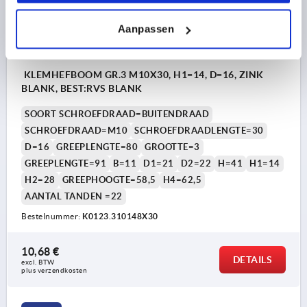
Aanpassen
KLEMHEFBOOM GR.3 M10X30, H1=14, D=16, ZINK
BLANK, BEST:RVS BLANK
SOORT SCHROEFDRAAD=BUITENDRAAD
SCHROEFDRAAD=M10
SCHROEFDRAADLENGTE=30
D=16
GREEPLENGTE=80
GROOTTE=3
GREEPLENGTE=91
B=11
D1=21
D2=22
H=41
H1=14
H2=28
GREEPHOOGTE=58,5
H4=62,5
AANTAL TANDEN =22
Bestelnummer:
K0123.310148X30
10,68 €
DETAILS
excl. BTW 
plus verzendkosten