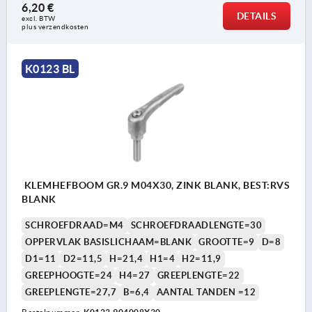
6,20 €
DETAILS
excl. BTW 
plus verzendkosten
K0123 BL
KLEMHEFBOOM GR.9 M04X30, ZINK BLANK, BEST:RVS
BLANK
SCHROEFDRAAD=M4
SCHROEFDRAADLENGTE=30
OPPERVLAK BASISLICHAAM=BLANK
GROOTTE=9
D=8
D1=11
D2=11,5
H=21,4
H1=4
H2=11,9
GREEPHOOGTE=24
H4=27
GREEPLENGTE=22
GREEPLENGTE=27,7
B=6,4
AANTAL TANDEN =12