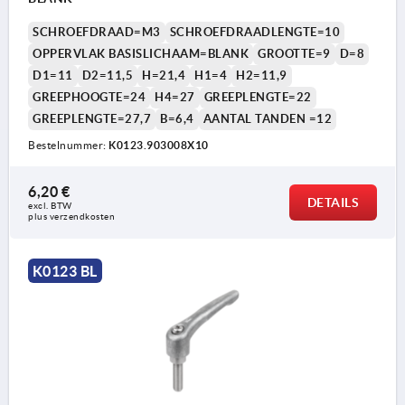
SCHROEFDRAAD=M3
SCHROEFDRAADLENGTE=10
OPPERVLAK BASISLICHAAM=BLANK
GROOTTE=9
D=8
D1=11
D2=11,5
H=21,4
H1=4
H2=11,9
GREEPHOOGTE=24
H4=27
GREEPLENGTE=22
GREEPLENGTE=27,7
B=6,4
AANTAL TANDEN =12
Bestelnummer:
K0123.903008X10
6,20 €
DETAILS
excl. BTW 
plus verzendkosten
K0123 BL