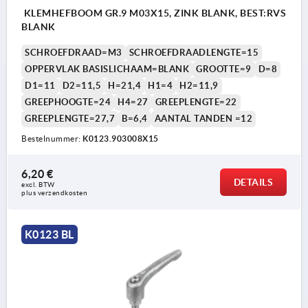
KLEMHEFBOOM GR.9 M03X15, ZINK BLANK, BEST:RVS
BLANK
SCHROEFDRAAD=M3
SCHROEFDRAADLENGTE=15
OPPERVLAK BASISLICHAAM=BLANK
GROOTTE=9
D=8
D1=11
D2=11,5
H=21,4
H1=4
H2=11,9
GREEPHOOGTE=24
H4=27
GREEPLENGTE=22
GREEPLENGTE=27,7
B=6,4
AANTAL TANDEN =12
Bestelnummer:
K0123.903008X15
6,20 €
DETAILS
excl. BTW 
plus verzendkosten
K0123 BL