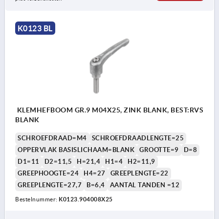
K0123 BL
KLEMHEFBOOM GR.9 M04X25, ZINK BLANK, BEST:RVS
BLANK
SCHROEFDRAAD=M4
SCHROEFDRAADLENGTE=25
OPPERVLAK BASISLICHAAM=BLANK
GROOTTE=9
D=8
D1=11
D2=11,5
H=21,4
H1=4
H2=11,9
GREEPHOOGTE=24
H4=27
GREEPLENGTE=22
GREEPLENGTE=27,7
B=6,4
AANTAL TANDEN =12
Bestelnummer:
K0123.904008X25