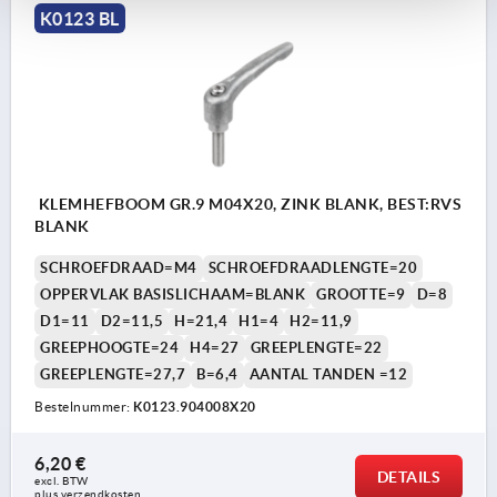
K0123 BL
KLEMHEFBOOM GR.9 M04X20, ZINK BLANK, BEST:RVS
BLANK
SCHROEFDRAAD=M4
SCHROEFDRAADLENGTE=20
OPPERVLAK BASISLICHAAM=BLANK
GROOTTE=9
D=8
D1=11
D2=11,5
H=21,4
H1=4
H2=11,9
GREEPHOOGTE=24
H4=27
GREEPLENGTE=22
GREEPLENGTE=27,7
B=6,4
AANTAL TANDEN =12
Bestelnummer:
K0123.904008X20
6,20 €
DETAILS
excl. BTW 
plus verzendkosten