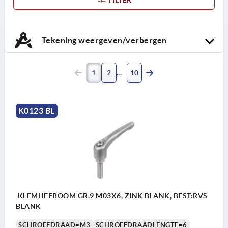
Tekening weergeven/verbergen
1
2
10
K0123 BL
KLEMHEFBOOM GR.9 M03X6, ZINK BLANK, BEST:RVS
BLANK
SCHROEFDRAAD=M3
SCHROEFDRAADLENGTE=6