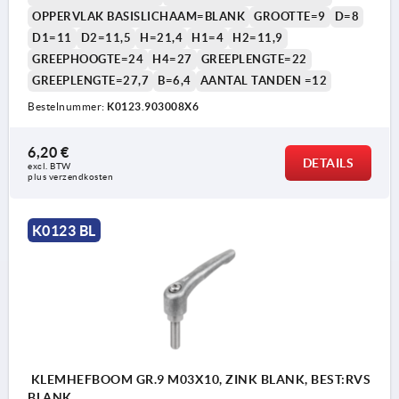
OPPERVLAK BASISLICHAAM=BLANK
GROOTTE=9
D=8
D1=11
D2=11,5
H=21,4
H1=4
H2=11,9
GREEPHOOGTE=24
H4=27
GREEPLENGTE=22
GREEPLENGTE=27,7
B=6,4
AANTAL TANDEN =12
Bestelnummer:
K0123.903008X6
1) Conische afschuining DIN EN ISO 4753
6,20 €
DETAILS
excl. BTW 
plus verzendkosten
K0123 BL
KLEMHEFBOOM GR.9 M03X10, ZINK BLANK, BEST:RVS
BLANK