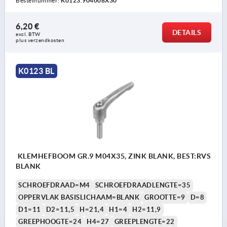
Bestelnummer:
K0123.904008X30
6,20 €
DETAILS
excl. BTW 
plus verzendkosten
K0123 BL
KLEMHEFBOOM GR.9 M04X35, ZINK BLANK, BEST:RVS
BLANK
SCHROEFDRAAD=M4
SCHROEFDRAADLENGTE=35
OPPERVLAK BASISLICHAAM=BLANK
GROOTTE=9
D=8
D1=11
D2=11,5
H=21,4
H1=4
H2=11,9
GREEPHOOGTE=24
H4=27
GREEPLENGTE=22