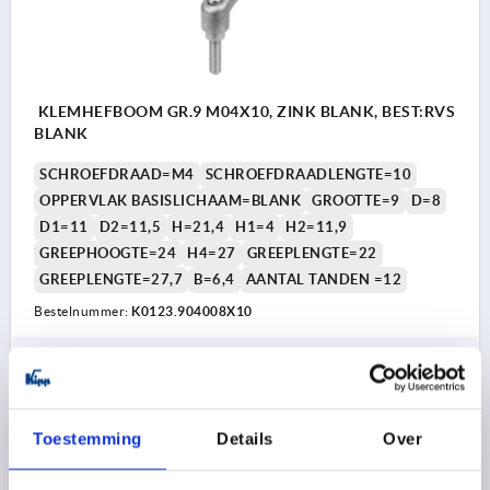
KLEMHEFBOOM GR.9 M04X10, ZINK BLANK, BEST:RVS
BLANK
SCHROEFDRAAD=M4
SCHROEFDRAADLENGTE=10
OPPERVLAK BASISLICHAAM=BLANK
GROOTTE=9
D=8
D1=11
D2=11,5
H=21,4
H1=4
H2=11,9
GREEPHOOGTE=24
H4=27
GREEPLENGTE=22
GREEPLENGTE=27,7
B=6,4
AANTAL TANDEN =12
Bestelnummer:
K0123.904008X10
6,20 €
DETAILS
excl. BTW 
plus verzendkosten
Toestemming
Details
Over
K0123 BL