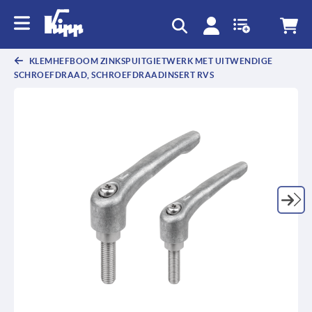
text.skipToContent
text.skipToNavigation
KLEMHEFBOOM ZINKSPUITGIETWERK MET UITWENDIGE
SCHROEFDRAAD, SCHROEFDRAADINSERT RVS