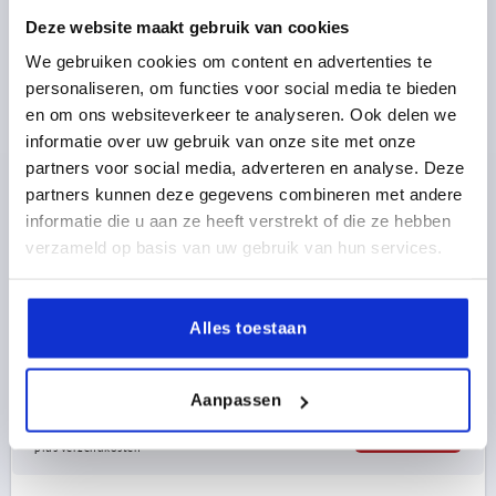
Deze website maakt gebruik van cookies
We gebruiken cookies om content en advertenties te
personaliseren, om functies voor social media te bieden
en om ons websiteverkeer te analyseren. Ook delen we
informatie over uw gebruik van onze site met onze
KLEMHEFBOOM GR.9 M04X15, ZINK BLANK, BEST:RVS
partners voor social media, adverteren en analyse. Deze
BLANK
partners kunnen deze gegevens combineren met andere
informatie die u aan ze heeft verstrekt of die ze hebben
SCHROEFDRAAD=M4
SCHROEFDRAADLENGTE=15
verzameld op basis van uw gebruik van hun services.
OPPERVLAK BASISLICHAAM=BLANK
GROOTTE=9
D=8
D1=11
D2=11,5
H=21,4
H1=4
H2=11,9
GREEPHOOGTE=24
H4=27
GREEPLENGTE=22
Alles toestaan
GREEPLENGTE=27,7
B=6,4
AANTAL TANDEN =12
Bestelnummer:
K0123.904008X15
Aanpassen
6,20 €
DETAILS
excl. BTW 
plus verzendkosten