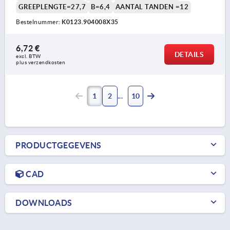
GREEPLENGTE=27,7
B=6,4
AANTAL TANDEN =12
Bestelnummer:
K0123.904008X35
6,72 €
DETAILS
excl. BTW 
plus verzendkosten
1
2
10
PRODUCTGEGEVENS
CAD
DOWNLOADS