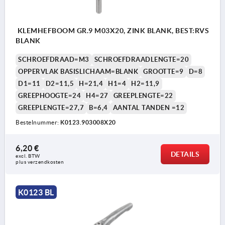
KLEMHEFBOOM GR.9 M03X20, ZINK BLANK, BEST:RVS
BLANK
SCHROEFDRAAD=M3
SCHROEFDRAADLENGTE=20
OPPERVLAK BASISLICHAAM=BLANK
GROOTTE=9
D=8
D1=11
D2=11,5
H=21,4
H1=4
H2=11,9
GREEPHOOGTE=24
H4=27
GREEPLENGTE=22
GREEPLENGTE=27,7
B=6,4
AANTAL TANDEN =12
Bestelnummer:
K0123.903008X20
6,20 €
DETAILS
excl. BTW 
plus verzendkosten
K0123 BL