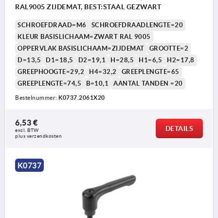
RAL9005 ZIJDEMAT, BEST:STAAL GEZWART
SCHROEFDRAAD=M6
SCHROEFDRAADLENGTE=20
KLEUR BASISLICHAAM=ZWART RAL 9005
OPPERVLAK BASISLICHAAM=ZIJDEMAT
GROOTTE=2
D=13,5
D1=18,5
D2=19,1
H=28,5
H1=6,5
H2=17,8
GREEPHOOGTE=29,2
H4=32,2
GREEPLENGTE=65
GREEPLENGTE=74,5
B=10,1
AANTAL TANDEN =20
Bestelnummer:
K0737.2061X20
6,53 €
DETAILS
excl. BTW 
plus verzendkosten
K0737