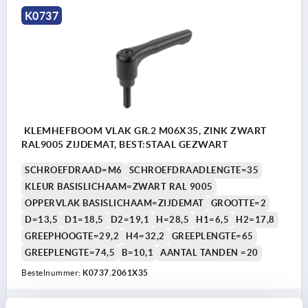
K0737
KLEMHEFBOOM VLAK GR.2 M06X35, ZINK ZWART
RAL9005 ZIJDEMAT, BEST:STAAL GEZWART
SCHROEFDRAAD=M6
SCHROEFDRAADLENGTE=35
KLEUR BASISLICHAAM=ZWART RAL 9005
OPPERVLAK BASISLICHAAM=ZIJDEMAT
GROOTTE=2
D=13,5
D1=18,5
D2=19,1
H=28,5
H1=6,5
H2=17,8
GREEPHOOGTE=29,2
H4=32,2
GREEPLENGTE=65
GREEPLENGTE=74,5
B=10,1
AANTAL TANDEN =20
Bestelnummer:
K0737.2061X35
6,99 €