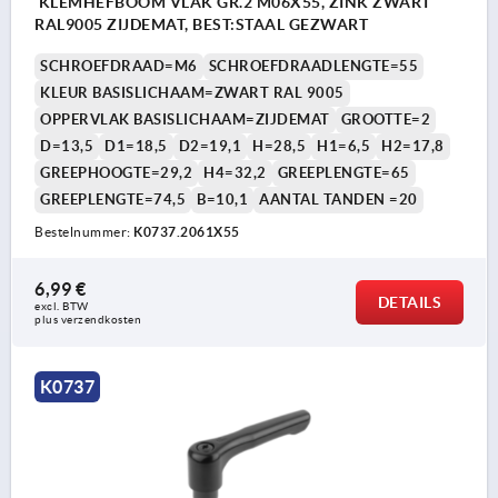
KLEMHEFBOOM VLAK GR.2 M06X55, ZINK ZWART
RAL9005 ZIJDEMAT, BEST:STAAL GEZWART
SCHROEFDRAAD=M6
SCHROEFDRAADLENGTE=55
KLEUR BASISLICHAAM=ZWART RAL 9005
OPPERVLAK BASISLICHAAM=ZIJDEMAT
GROOTTE=2
D=13,5
D1=18,5
D2=19,1
H=28,5
H1=6,5
H2=17,8
GREEPHOOGTE=29,2
H4=32,2
GREEPLENGTE=65
GREEPLENGTE=74,5
B=10,1
AANTAL TANDEN =20
Bestelnummer:
K0737.2061X55
6,99 €
DETAILS
excl. BTW 
plus verzendkosten
K0737