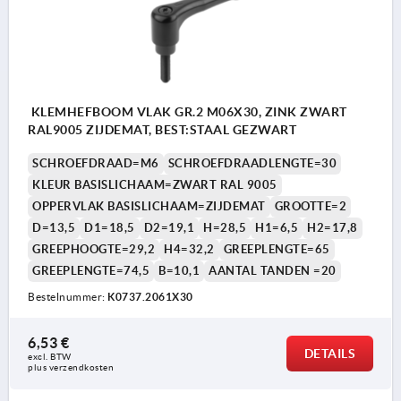
KLEMHEFBOOM VLAK GR.2 M06X30, ZINK ZWART
RAL9005 ZIJDEMAT, BEST:STAAL GEZWART
SCHROEFDRAAD=M6
SCHROEFDRAADLENGTE=30
KLEUR BASISLICHAAM=ZWART RAL 9005
OPPERVLAK BASISLICHAAM=ZIJDEMAT
GROOTTE=2
D=13,5
D1=18,5
D2=19,1
H=28,5
H1=6,5
H2=17,8
GREEPHOOGTE=29,2
H4=32,2
GREEPLENGTE=65
GREEPLENGTE=74,5
B=10,1
AANTAL TANDEN =20
Bestelnummer:
K0737.2061X30
6,53 €
DETAILS
excl. BTW 
plus verzendkosten