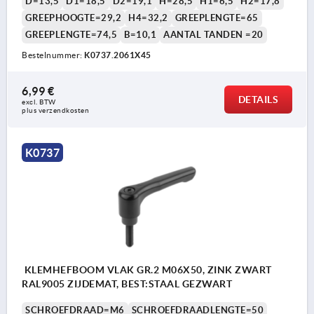
D=13,5
D1=18,5
D2=19,1
H=28,5
H1=6,5
H2=17,8
GREEPHOOGTE=29,2
H4=32,2
GREEPLENGTE=65
GREEPLENGTE=74,5
B=10,1
AANTAL TANDEN =20
Bestelnummer:
K0737.2061X45
6,99 €
DETAILS
excl. BTW 
plus verzendkosten
K0737
KLEMHEFBOOM VLAK GR.2 M06X50, ZINK ZWART
RAL9005 ZIJDEMAT, BEST:STAAL GEZWART
SCHROEFDRAAD=M6
SCHROEFDRAADLENGTE=50