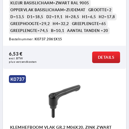
KLEUR BASISLICHAAM=ZWART RAL 9005
OPPERVLAK BASISLICHAAM=ZIJDEMAT
GROOTTE=2
D=13,5
D1=18,5
D2=19,1
H=28,5
H1=6,5
H2=17,8
GREEPHOOGTE=29,2
H4=32,2
GREEPLENGTE=65
GREEPLENGTE=74,5
B=10,1
AANTAL TANDEN =20
Bestelnummer:
K0737.2061X15
1) Conische afschuining DIN EN ISO 4753
6,53 €
DETAILS
excl. BTW 
plus verzendkosten
K0737
KLEMHEFBOOM VLAK GR.2 M06X20, ZINK ZWART