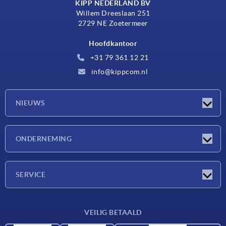
KIPP NEDERLAND BV
Willem Dreeslaan 251
2729 NE Zoetermeer
Hoofdkantoor
+31 79 361 12 21
info@kippcom.nl
NIEUWS
Nieuwtjes
ONDERNEMING
Beurzen
Onderneming
SERVICE
Leveringsvoorwaarden
VEILIG BETAALD
Materiaaloverzicht