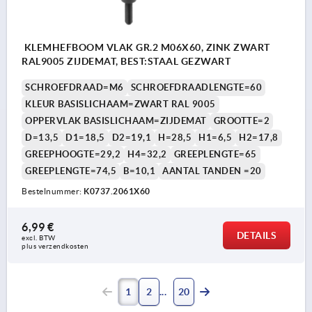
KLEMHEFBOOM VLAK GR.2 M06X60, ZINK ZWART
RAL9005 ZIJDEMAT, BEST:STAAL GEZWART
SCHROEFDRAAD=M6
SCHROEFDRAADLENGTE=60
KLEUR BASISLICHAAM=ZWART RAL 9005
OPPERVLAK BASISLICHAAM=ZIJDEMAT
GROOTTE=2
D=13,5
D1=18,5
D2=19,1
H=28,5
H1=6,5
H2=17,8
GREEPHOOGTE=29,2
H4=32,2
GREEPLENGTE=65
GREEPLENGTE=74,5
B=10,1
AANTAL TANDEN =20
Bestelnummer:
K0737.2061X60
6,99 €
DETAILS
excl. BTW 
plus verzendkosten
1
2
20