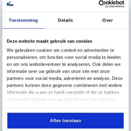
DETAILS
excl. BTW 
plus verzendkosten
Toestemming
Details
Over
K0737
Deze website maakt gebruik van cookies
We gebruiken cookies om content en advertenties te
personaliseren, om functies voor social media te bieden
en om ons websiteverkeer te analyseren. Ook delen we
informatie over uw gebruik van onze site met onze
KLEMHEFBOOM VLAK GR.2 M06X40, ZINK ZWART
partners voor social media, adverteren en analyse. Deze
RAL9005 ZIJDEMAT, BEST:STAAL GEZWART
partners kunnen deze gegevens combineren met andere
SCHROEFDRAAD=M6
SCHROEFDRAADLENGTE=40
informatie die u aan ze heeft verstrekt of die ze hebben
KLEUR BASISLICHAAM=ZWART RAL 9005
verzameld op basis van uw gebruik van hun services.
OPPERVLAK BASISLICHAAM=ZIJDEMAT
GROOTTE=2
D=13,5
D1=18,5
D2=19,1
H=28,5
H1=6,5
H2=17,8
GREEPHOOGTE=29,2
H4=32,2
GREEPLENGTE=65
Alles toestaan
GREEPLENGTE=74,5
B=10,1
AANTAL TANDEN =20