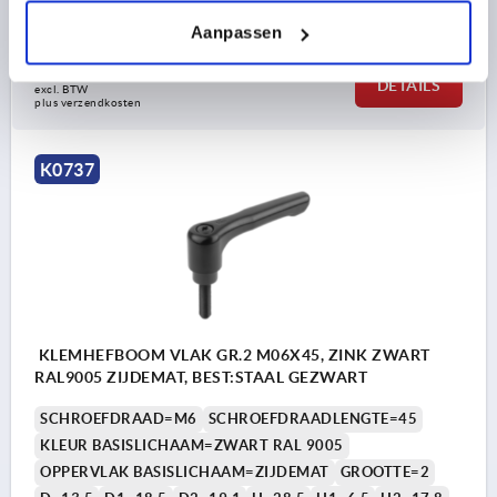
Bestelnummer:
K0737.2061X40
Aanpassen
6,99 €
DETAILS
excl. BTW 
plus verzendkosten
K0737
KLEMHEFBOOM VLAK GR.2 M06X45, ZINK ZWART
RAL9005 ZIJDEMAT, BEST:STAAL GEZWART
SCHROEFDRAAD=M6
SCHROEFDRAADLENGTE=45
KLEUR BASISLICHAAM=ZWART RAL 9005
OPPERVLAK BASISLICHAAM=ZIJDEMAT
GROOTTE=2