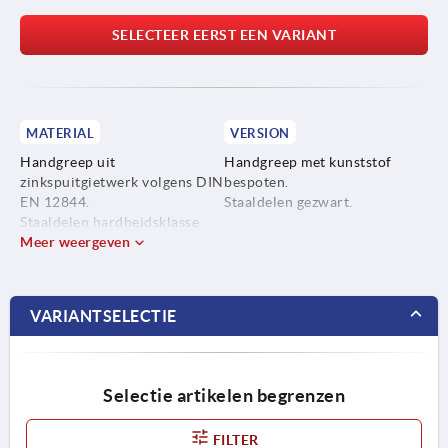
SELECTEER EERST EEN VARIANT
MATERIAL
VERSION
Handgreep uit
Handgreep met kunststof
zinkspuitgietwerk volgens DIN
bespoten.
EN 12844.
Staaldelen gezwart.
Staaldelen hardheidsklasse
5.8.
Meer weergeven
VARIANTSELECTIE
Selectie artikelen begrenzen
FILTER