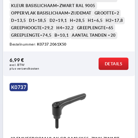
KLEUR BASISLICHAAM=ZWART RAL 9005
OPPERVLAK BASISLICHAAM=ZIJDEMAT
GROOTTE=2
D=13,5
D1=18,5
D2=19,1
H=28,5
H1=6,5
H2=17,8
GREEPHOOGTE=29,2
H4=32,2
GREEPLENGTE=65
GREEPLENGTE=74,5
B=10,1
AANTAL TANDEN =20
Bestelnummer:
K0737.2061X50
6,99 €
DETAILS
excl. BTW 
plus verzendkosten
K0737