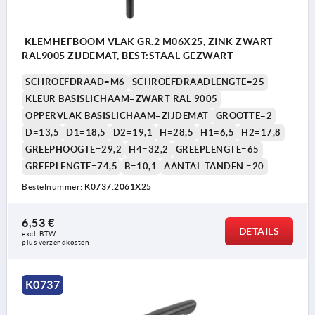
KLEMHEFBOOM VLAK GR.2 M06X25, ZINK ZWART
RAL9005 ZIJDEMAT, BEST:STAAL GEZWART
SCHROEFDRAAD=M6
SCHROEFDRAADLENGTE=25
KLEUR BASISLICHAAM=ZWART RAL 9005
OPPERVLAK BASISLICHAAM=ZIJDEMAT
GROOTTE=2
D=13,5
D1=18,5
D2=19,1
H=28,5
H1=6,5
H2=17,8
GREEPHOOGTE=29,2
H4=32,2
GREEPLENGTE=65
GREEPLENGTE=74,5
B=10,1
AANTAL TANDEN =20
Bestelnummer:
K0737.2061X25
6,53 €
DETAILS
excl. BTW 
plus verzendkosten
K0737