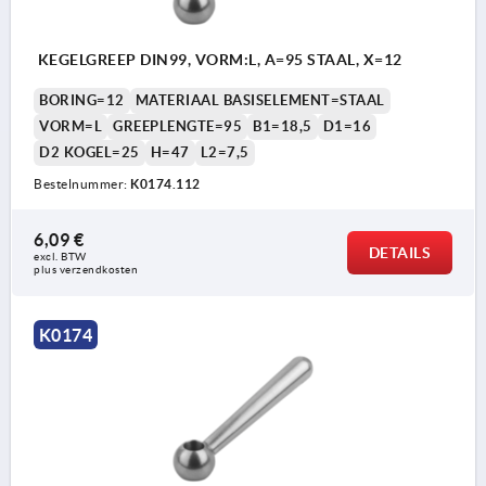
KEGELGREEP DIN99, VORM:L, A=95 STAAL, X=12
BORING=12
MATERIAAL BASISELEMENT=STAAL
VORM=L
GREEPLENGTE=95
B1=18,5
D1=16
D2 KOGEL=25
H=47
L2=7,5
Bestelnummer:
K0174.112
6,09 €
DETAILS
excl. BTW 
plus verzendkosten
K0174