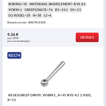
BORING=10
MATERIAAL BASISELEMENT=RVS A2
VORM=L
GREEPLENGTE=76
B1=14,5
D1=13
D2 KOGEL=20
H=38
L2=6
Bestelnummer:
K0174.0110
9,36 €
DETAILS
excl. BTW 
plus verzendkosten
K0174
KEGELGREEP DIN99, VORM:L, A=95 RVS A2 1.4301,
X=12