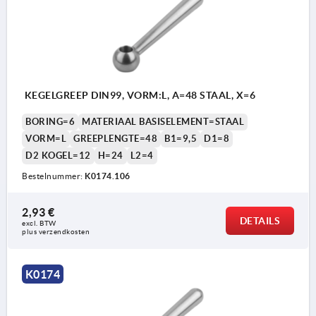
KEGELGREEP DIN99, VORM:L, A=48 STAAL, X=6
BORING=6
MATERIAAL BASISELEMENT=STAAL
VORM=L
GREEPLENGTE=48
B1=9,5
D1=8
D2 KOGEL=12
H=24
L2=4
Bestelnummer:
K0174.106
2,93 €
DETAILS
excl. BTW 
plus verzendkosten
Vorm L: met boring
K0174
Vorm N: met binnendraad