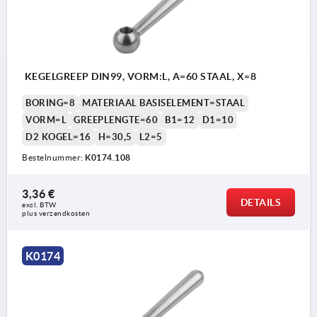
KEGELGREEP DIN99, VORM:L, A=60 STAAL, X=8
BORING=8
MATERIAAL BASISELEMENT=STAAL
VORM=L
GREEPLENGTE=60
B1=12
D1=10
D2 KOGEL=16
H=30,5
L2=5
Bestelnummer:
K0174.108
3,36 €
DETAILS
excl. BTW 
plus verzendkosten
K0174