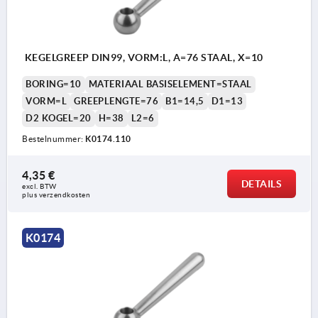
KEGELGREEP DIN99, VORM:L, A=76 STAAL, X=10
BORING=10
MATERIAAL BASISELEMENT=STAAL
VORM=L
GREEPLENGTE=76
B1=14,5
D1=13
D2 KOGEL=20
H=38
L2=6
Bestelnummer:
K0174.110
4,35 €
DETAILS
excl. BTW 
plus verzendkosten
K0174