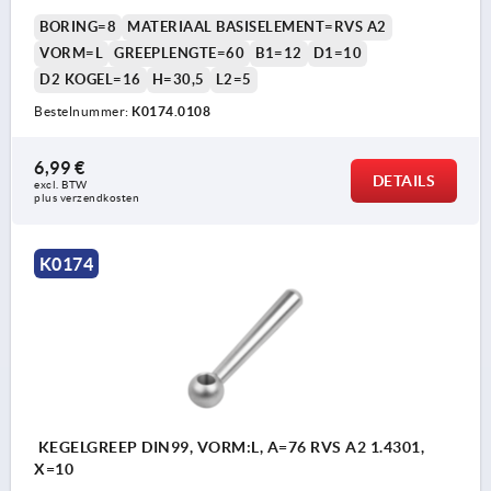
BORING=8
MATERIAAL BASISELEMENT=RVS A2
VORM=L
GREEPLENGTE=60
B1=12
D1=10
D2 KOGEL=16
H=30,5
L2=5
Bestelnummer:
K0174.0108
6,99 €
DETAILS
excl. BTW 
plus verzendkosten
K0174
KEGELGREEP DIN99, VORM:L, A=76 RVS A2 1.4301,
X=10