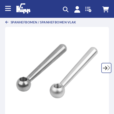
text.skipToContent
text.skipToNavigation
SPANHEFBOMEN / SPANHEFBOMEN VLAK