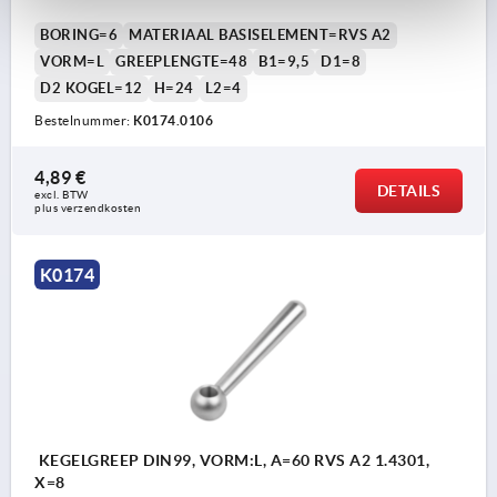
BORING=6
MATERIAAL BASISELEMENT=RVS A2
VORM=L
GREEPLENGTE=48
B1=9,5
D1=8
D2 KOGEL=12
H=24
L2=4
Bestelnummer:
K0174.0106
4,89 €
DETAILS
excl. BTW 
plus verzendkosten
K0174
KEGELGREEP DIN99, VORM:L, A=60 RVS A2 1.4301,
X=8