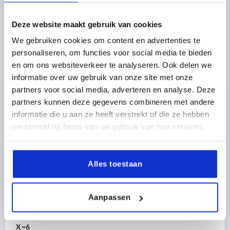
KEGELGREEP DIN99, VORM:L, A=152 STAAL, X=20
BORING=20
MATERIAAL BASISELEMENT=STAAL
Deze website maakt gebruik van cookies
VORM=L
GREEPLENGTE=152
B1=30
D1=25
We gebruiken cookies om content en advertenties te
D2 KOGEL=40
H=75,5
L2=12,5
personaliseren, om functies voor social media te bieden
Bestelnummer:
K0174.120
en om ons websiteverkeer te analyseren. Ook delen we
informatie over uw gebruik van onze site met onze
20,73 €
partners voor social media, adverteren en analyse. Deze
DETAILS
excl. BTW 
plus verzendkosten
partners kunnen deze gegevens combineren met andere
informatie die u aan ze heeft verstrekt of die ze hebben
verzameld op basis van uw gebruik van hun services.
K0174
Alles toestaan
Aanpassen
KEGELGREEP DIN99, VORM:L, A=48 RVS A2 1.4301,
X=6