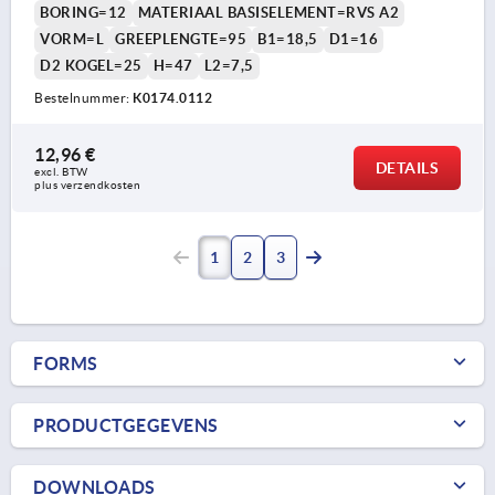
BORING=12
MATERIAAL BASISELEMENT=RVS A2
VORM=L
GREEPLENGTE=95
B1=18,5
D1=16
D2 KOGEL=25
H=47
L2=7,5
Bestelnummer:
K0174.0112
12,96 €
DETAILS
excl. BTW 
plus verzendkosten
1
2
3
FORMS
PRODUCTGEGEVENS
DOWNLOADS