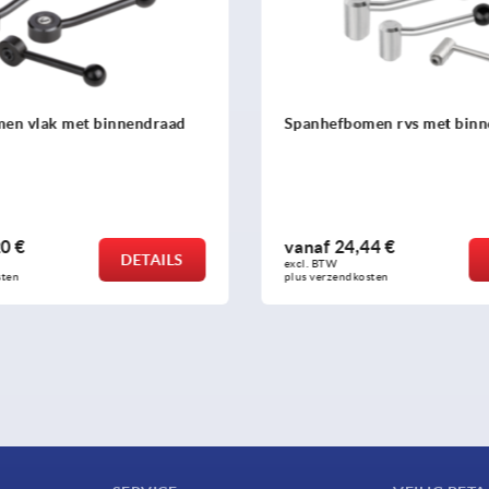
en vlak met binnendraad
Spanhefbomen rvs met bin
0 €
vanaf
24,44 €
DETAILS
excl. BTW 
sten
plus verzendkosten