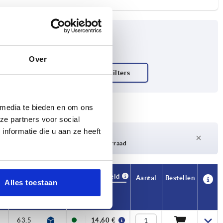
Over
 media te bieden en om ons
ze partners voor social
nformatie die u aan ze heeft
Levertijd op aanvraag
Momenteel niet op voorraad
Beschikbaarheid
CAD
Aantal
Bestellen
Alles toestaan
H4
Aantal
Prijs
tanden
5
63,5
22
14,60 €