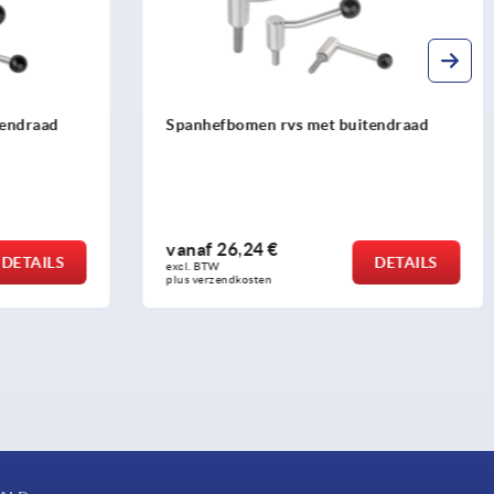
nendraad
Spanhefbomen rvs met buitendraad
vanaf
26,24 €
DETAILS
DETAILS
excl. BTW 
plus verzendkosten