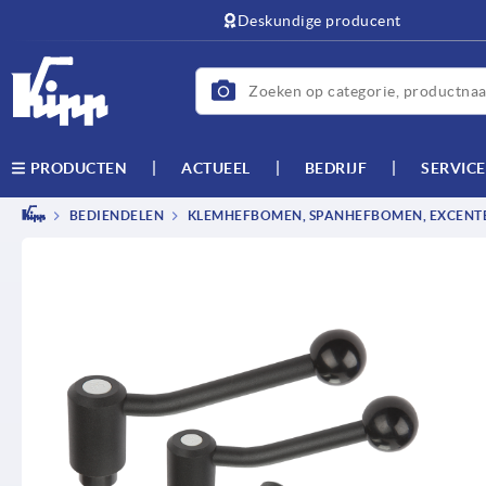
text.skipToContent
text.skipToNavigation
Deskundige producent
ACTUEEL
BEDRIJF
SERVICE
PRODUCTEN
BEDIENDELEN
KLEMHEFBOMEN, SPANHEFBOMEN, EXCEN