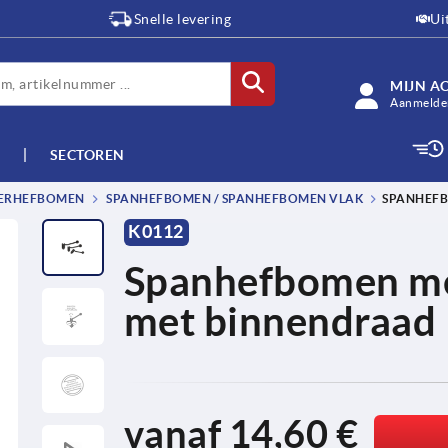
Snelle levering
Ui
MIJN A
Aanmelden
SECTOREN
TERHEFBOMEN
SPANHEFBOMEN / SPANHEFBOMEN VLAK
SPANHEFB
K0112
Spanhefbomen met
met binnendraad
vanaf
14,60 €