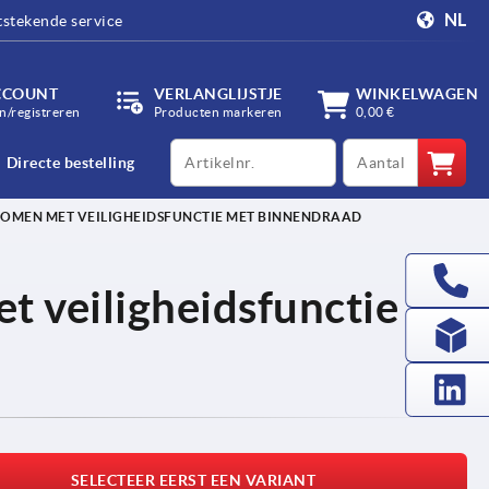
NL
tstekende service
CCOUNT
VERLANGLIJSTJE
WINKELWAGEN
/registreren
Producten markeren
0,00 €
productCode
qty
Directe bestelling
OMEN MET VEILIGHEIDSFUNCTIE MET BINNENDRAAD
 veiligheidsfunctie
SELECTEER EERST EEN VARIANT