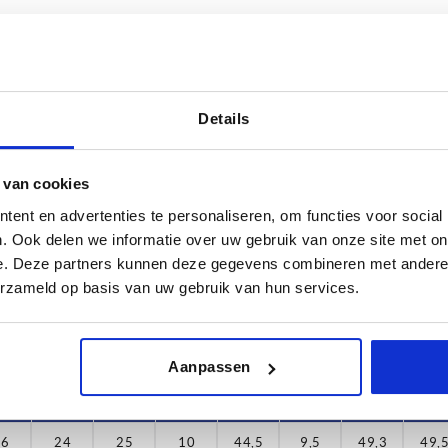
Details
A2
D
 van cookies
15
16
ent en advertenties te personaliseren, om functies voor social
TABEL VERGROTEN
6
19
. Ook delen we informatie over uw gebruik van onze site met on
 keren per dag met regelmatige tussenpozen
e. Deze partners kunnen deze gegevens combineren met andere i
8,5
23
1-3 dagen
t je je bestelling afrondt, word je geïnformeerd
erzameld op basis van uw gebruik van hun services.
4-20 dagen
Aanpassen
D
D1
D2
D3
H
H1
H2
H3
16
24
25
10
44,5
9,5
49,3
49,