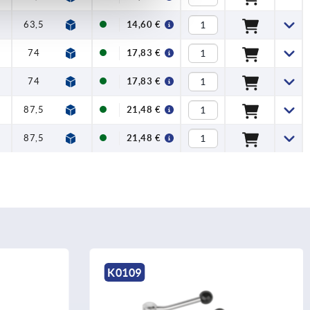
5
63,5
22
14,60 €
5
74
24
17,83 €
5
74
24
17,83 €
5
87,5
26
21,48 €
5
87,5
26
21,48 €
K0109