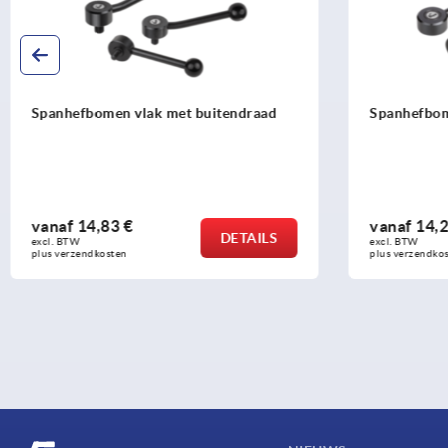
Spanhefbomen vlak met buitendraad
Spanhefbom
vanaf
14,83 €
vanaf
14,2
DETAILS
excl. BTW 
excl. BTW 
plus verzendkosten
plus verzendko