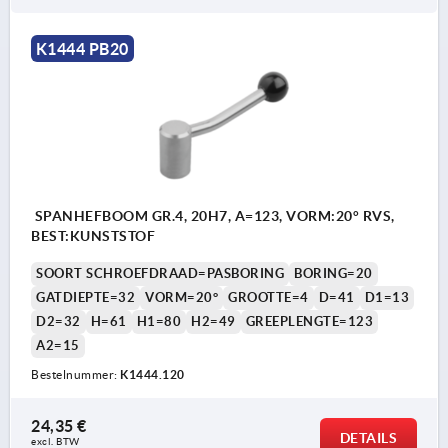
K1444 PB20
SPANHEFBOOM GR.4, 20H7, A=123, VORM:20° RVS,
BEST:KUNSTSTOF
SOORT SCHROEFDRAAD=PASBORING
BORING=20
GATDIEPTE=32
VORM=20°
GROOTTE=4
D=41
D1=13
D2=32
H=61
H1=80
H2=49
GREEPLENGTE=123
A2=15
Bestelnummer:
K1444.120
24,35 €
DETAILS
excl. BTW 