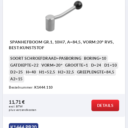
SPANHEFBOOM GR.1, 10H7, A=84,5, VORM:20° RVS,
BEST:KUNSTSTOF
SOORT SCHROEFDRAAD=PASBORING
BORING=10
GATDIEPTE=22
VORM=20°
GROOTTE=1
D=24
D1=10
D2=25
H=40
H1=52,5
H2=32,5
GREEPLENGTE=84,5
A2=15
Bestelnummer:
K1444.110
11,71 €
DETAILS
excl. BTW 
plus verzendkosten
K1444 PB20