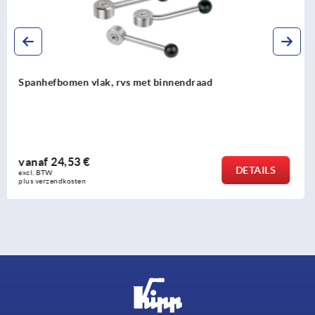
Spanhefbomen vlak, rvs met buitendraad
vanaf
25,65 €
AILS
DE
excl. BTW 
plus verzendkosten