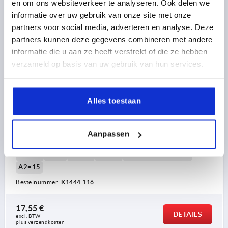
en om ons websiteverkeer te analyseren. Ook delen we
informatie over uw gebruik van onze site met onze
K1444 PB20
partners voor social media, adverteren en analyse. Deze
partners kunnen deze gegevens combineren met andere
informatie die u aan ze heeft verstrekt of die ze hebben
verzameld op basis van uw gebruik van hun services.
Alles toestaan
SPANHEFBOOM GR.3, 16H7, A=121, VORM:20° RVS,
BEST:KUNSTSTOF
SOORT SCHROEFDRAAD=PASBORING
BORING=16
Aanpassen
GATDIEPTE=28
VORM=20°
GROOTTE=3
D=33
D1=13
D2=32
H=52
H1=72
H2=41
GREEPLENGTE=121
A2=15
Bestelnummer:
K1444.116
17,55 €
DETAILS
excl. BTW 
plus verzendkosten