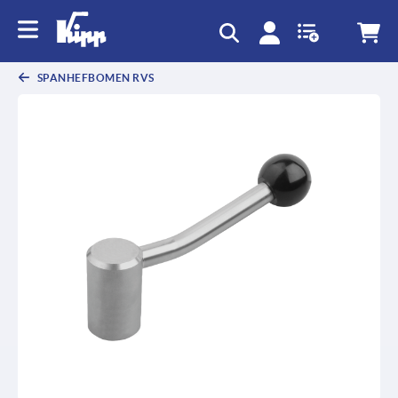
text.skipToContent
text.skipToNavigation
SPANHEFBOMEN RVS