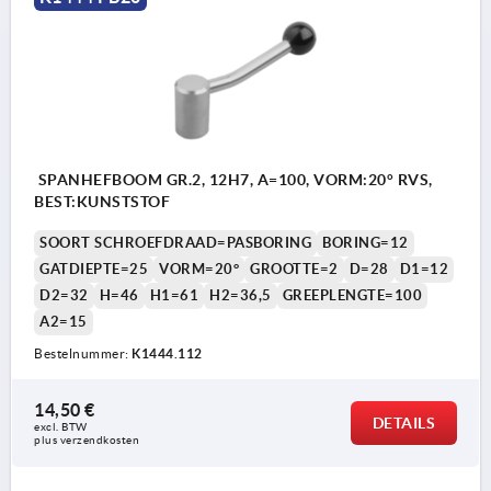
SPANHEFBOOM GR.2, 12H7, A=100, VORM:20° RVS,
BEST:KUNSTSTOF
SOORT SCHROEFDRAAD=PASBORING
BORING=12
GATDIEPTE=25
VORM=20°
GROOTTE=2
D=28
D1=12
D2=32
H=46
H1=61
H2=36,5
GREEPLENGTE=100
A2=15
Bestelnummer:
K1444.112
14,50 €
DETAILS
excl. BTW 
plus verzendkosten