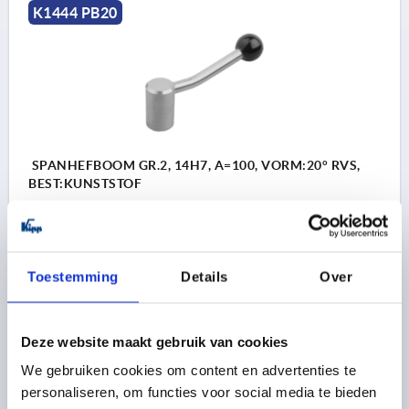
K1444 PB20
SPANHEFBOOM GR.2, 14H7, A=100, VORM:20° RVS,
BEST:KUNSTSTOF
SOORT SCHROEFDRAAD=PASBORING
BORING=14
GATDIEPTE=25
VORM=20°
GROOTTE=2
D=28
D1=12
D2=32
H=46
H1=61
H2=36,5
GREEPLENGTE=100
Toestemming
Details
Over
A2=15
Bestelnummer:
K1444.114
Deze website maakt gebruik van cookies
14,50 €
DETAILS
We gebruiken cookies om content en advertenties te
excl. BTW 
plus verzendkosten
personaliseren, om functies voor social media te bieden