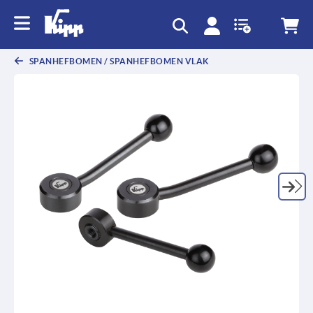
text.skipToContent
text.skipToNavigation
SPANHEFBOMEN / SPANHEFBOMEN VLAK