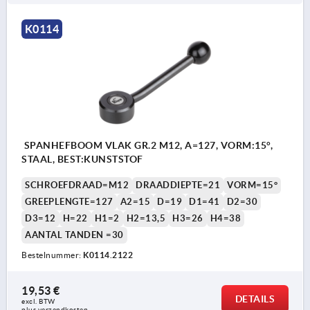
K0114
SPANHEFBOOM VLAK GR.2 M12, A=127, VORM:15°,
STAAL, BEST:KUNSTSTOF
SCHROEFDRAAD=M12
DRAADDIEPTE=21
VORM=15°
GREEPLENGTE=127
A2=15
D=19
D1=41
D2=30
D3=12
H=22
H1=2
H2=13,5
H3=26
H4=38
AANTAL TANDEN =30
Bestelnummer:
K0114.2122
19,53 €
DETAILS
excl. BTW 
plus verzendkosten