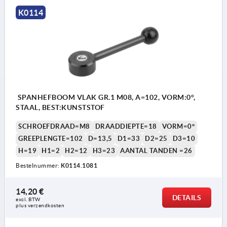
K0114
SPANHEFBOOM VLAK GR.1 M08, A=102, VORM:0°,
STAAL, BEST:KUNSTSTOF
SCHROEFDRAAD=M8
DRAADDIEPTE=18
VORM=0°
GREEPLENGTE=102
D=13,5
D1=33
D2=25
D3=10
H=19
H1=2
H2=12
H3=23
AANTAL TANDEN =26
Bestelnummer:
K0114.1081
14,20 €
DETAILS
excl. BTW 
plus verzendkosten