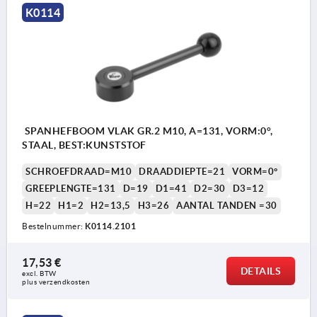
K0114
SPANHEFBOOM VLAK GR.2 M10, A=131, VORM:0°,
STAAL, BEST:KUNSTSTOF
SCHROEFDRAAD=M10
DRAADDIEPTE=21
VORM=0°
GREEPLENGTE=131
D=19
D1=41
D2=30
D3=12
H=22
H1=2
H2=13,5
H3=26
AANTAL TANDEN =30
Bestelnummer:
K0114.2101
17,53 €
DETAILS
excl. BTW 
plus verzendkosten