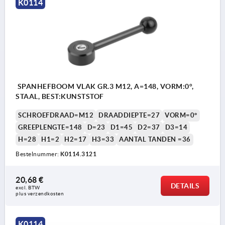
K0114
SPANHEFBOOM VLAK GR.3 M12, A=148, VORM:0°,
STAAL, BEST:KUNSTSTOF
SCHROEFDRAAD=M12
DRAADDIEPTE=27
VORM=0°
GREEPLENGTE=148
D=23
D1=45
D2=37
D3=14
H=28
H1=2
H2=17
H3=33
AANTAL TANDEN =36
Bestelnummer:
K0114.3121
20,68 €
DETAILS
excl. BTW 
plus verzendkosten
K0114