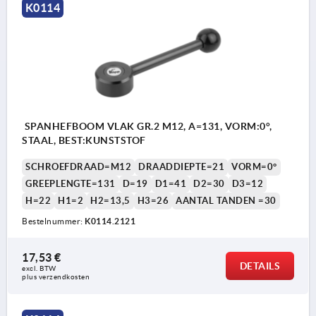
K0114
SPANHEFBOOM VLAK GR.2 M12, A=131, VORM:0°,
STAAL, BEST:KUNSTSTOF
SCHROEFDRAAD=M12
DRAADDIEPTE=21
VORM=0°
GREEPLENGTE=131
D=19
D1=41
D2=30
D3=12
H=22
H1=2
H2=13,5
H3=26
AANTAL TANDEN =30
Bestelnummer:
K0114.2121
17,53 €
DETAILS
excl. BTW 
plus verzendkosten