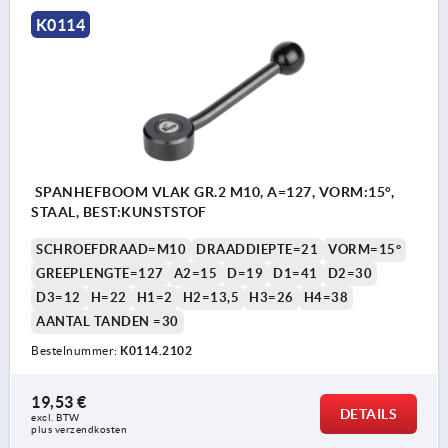
K0114
SPANHEFBOOM VLAK GR.2 M10, A=127, VORM:15°,
STAAL, BEST:KUNSTSTOF
SCHROEFDRAAD=M10
DRAADDIEPTE=21
VORM=15°
GREEPLENGTE=127
A2=15
D=19
D1=41
D2=30
D3=12
H=22
H1=2
H2=13,5
H3=26
H4=38
AANTAL TANDEN =30
Bestelnummer:
K0114.2102
19,53 €
DETAILS
excl. BTW 
plus verzendkosten