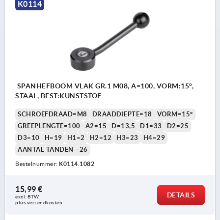
K0114
SPANHEFBOOM VLAK GR.1 M08, A=100, VORM:15°,
STAAL, BEST:KUNSTSTOF
SCHROEFDRAAD=M8
DRAADDIEPTE=18
VORM=15°
GREEPLENGTE=100
A2=15
D=13,5
D1=33
D2=25
D3=10
H=19
H1=2
H2=12
H3=23
H4=29
AANTAL TANDEN =26
Bestelnummer:
K0114.1082
15,99 €
DETAILS
excl. BTW 
plus verzendkosten