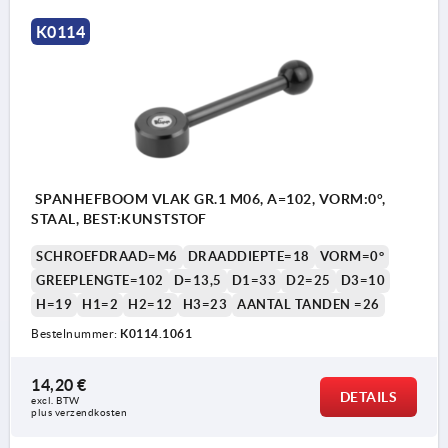
K0114
SPANHEFBOOM VLAK GR.1 M06, A=102, VORM:0°,
STAAL, BEST:KUNSTSTOF
SCHROEFDRAAD=M6
DRAADDIEPTE=18
VORM=0°
GREEPLENGTE=102
D=13,5
D1=33
D2=25
D3=10
H=19
H1=2
H2=12
H3=23
AANTAL TANDEN =26
Bestelnummer:
K0114.1061
14,20 €
DETAILS
excl. BTW 
plus verzendkosten