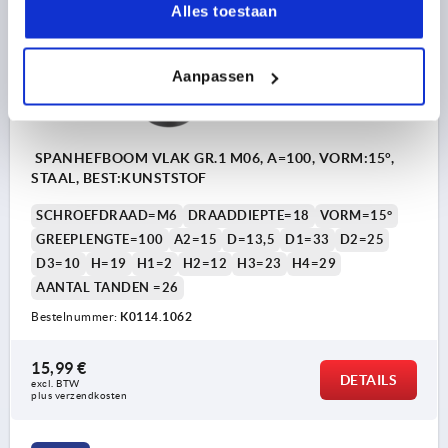
Alles toestaan
Aanpassen
SPANHEFBOOM VLAK GR.1 M06, A=100, VORM:15°,
STAAL, BEST:KUNSTSTOF
SCHROEFDRAAD=M6
DRAADDIEPTE=18
VORM=15°
GREEPLENGTE=100
A2=15
D=13,5
D1=33
D2=25
D3=10
H=19
H1=2
H2=12
H3=23
H4=29
AANTAL TANDEN =26
Bestelnummer:
K0114.1062
15,99 €
DETAILS
excl. BTW 
plus verzendkosten