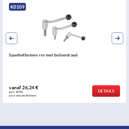
K0112
men rvs met buitendraad
Spanhefb
24 €
vanaf
1
DETAILS
excl. BTW 
osten
plus verzen