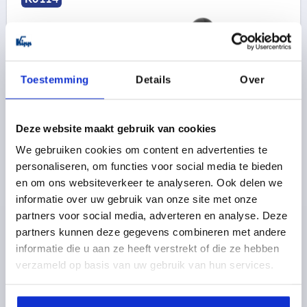
Toestemming
Details
Over
SPANHEFBOOM VLAK GR.3 M16, A=148, VORM:0°,
STAAL, BEST:KUNSTSTOF
Deze website maakt gebruik van cookies
We gebruiken cookies om content en advertenties te
SCHROEFDRAAD=M16
DRAADDIEPTE=27
VORM=0°
personaliseren, om functies voor social media te bieden
GREEPLENGTE=148
D=23
D1=45
D2=37
D3=14
en om ons websiteverkeer te analyseren. Ook delen we
H=28
H1=2
H2=17
H3=33
AANTAL TANDEN =36
informatie over uw gebruik van onze site met onze
Bestelnummer:
K0114.3161
partners voor social media, adverteren en analyse. Deze
partners kunnen deze gegevens combineren met andere
20,68 €
informatie die u aan ze heeft verstrekt of die ze hebben
DETAILS
excl. BTW 
plus verzendkosten
verzameld op basis van uw gebruik van hun services.
K0114