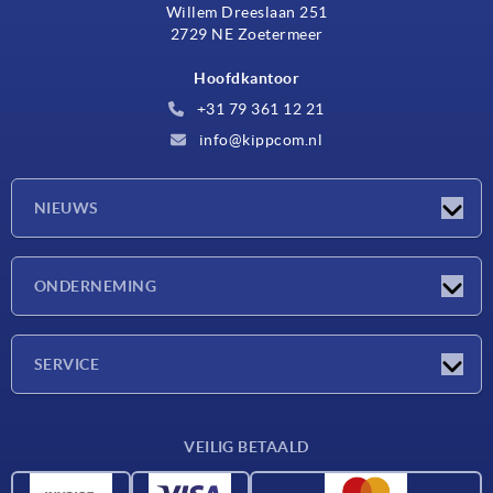
Willem Dreeslaan 251
2729 NE Zoetermeer
Hoofdkantoor
+31 79 361 12 21
info@kippcom.nl
NIEUWS
Nieuwtjes
ONDERNEMING
Beurzen
Onderneming
SERVICE
Leveringsvoorwaarden
VEILIG BETAALD
Materiaaloverzicht