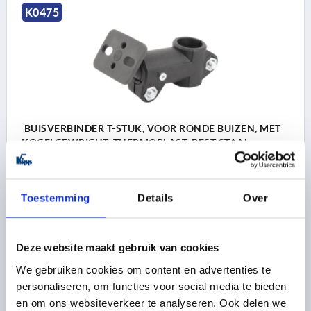
K0475
BUISVERBINDER T-STUK, VOOR RONDE BUIZEN, MET
KOGELGEWRICHT, THERMOPLAST, BEST:STAAL,
A=18,1, B=5,5
BINNENDIAMETER=5,5
BINNENDIAMETER=18,1
C=21
Toestemming
Details
Over
D=M5X10
E=30
F=15
G=40
H=20
K=30
L=85
M=30
MB (NM)=8
Bestelnummer:
K0475.181
Deze website maakt gebruik van cookies
We gebruiken cookies om content en advertenties te
33,25 €
DETAILS
excl. BTW 
personaliseren, om functies voor social media te bieden
plus verzendkosten
en om ons websiteverkeer te analyseren. Ook delen we