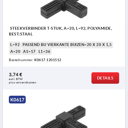
STEEKVERBINDER T-STUK, A=20, L=92, POLYAMIDE,
BEST:STAAL
L=92
PASSEND BIJ VIERKANTE BUIZEN=20 X 20 X 1,5
A=20
A1=17
L1=36
Bestelnummer:
K0617.1201512
3,74 €
DETAILS
excl. BTW 
plus verzendkosten
K0617