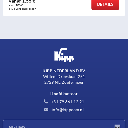
vanaf
2,77 €
DETAILS
excl. BTW 
plus verzendkosten
KIPP NEDERLAND BV
Willem Dreeslaan 251
2729 NE Zoetermeer
Hoofdkantoor
+31 79 361 12 21
info@kippcom.nl
NIEUWS