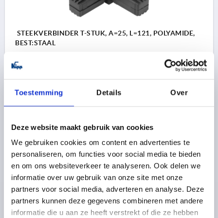
STEEKVERBINDER T-STUK, A=25, L=121, POLYAMIDE,
BEST:STAAL
L=121
PASSEND BIJ VIERKANTE BUIZEN=25 X 25 X 1,5
A=25
A1=22
L1=48
Bestelnummer:
K0617.1251512
Toestemming
Details
Over
4,14 €
DETAILS
excl. BTW 
Deze website maakt gebruik van cookies
plus verzendkosten
We gebruiken cookies om content en advertenties te
personaliseren, om functies voor social media te bieden
K0617
en om ons websiteverkeer te analyseren. Ook delen we
informatie over uw gebruik van onze site met onze
partners voor social media, adverteren en analyse. Deze
partners kunnen deze gegevens combineren met andere
informatie die u aan ze heeft verstrekt of die ze hebben