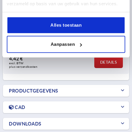
verzameld op basis van uw gebruik van hun services.
STEEKVERBINDER T-STUK, A=30, L=124, POLYAMIDE,
BEST:STAAL
Alles toestaan
L=124
PASSEND BIJ VIERKANTE BUIZEN=30 X 30 X 2
A=30
A1=26
L1=47
Bestelnummer:
K0617.1302012
Aanpassen
4,42 €
DETAILS
excl. BTW 
plus verzendkosten
PRODUCTGEGEVENS
CAD
DOWNLOADS