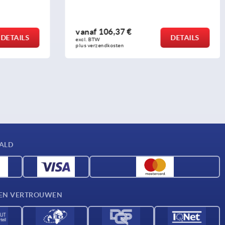
vanaf
28,83 €
DETAILS
DETAILS
excl. BTW 
plus verzendkosten
AALD
D EN VERTROUWEN