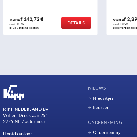
vanaf
2,39 €
vanaf
17,6
DETAILS
excl. BTW 
excl. BTW 
plus verzendkosten
plus verzendko
NIEUWS
Nieuwtjes
Beurzen
KIPP NEDERLAND BV
Willem Dreeslaan 251
2729 NE Zoetermeer
ONDERNEMING
Onderneming
Hoofdkantoor