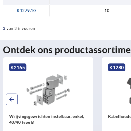
K1279.10
10
3
van 3 invoeren
Ontdek ons productassortime
K1280
K1806
Kabelhouders met hamer
Profielgrl