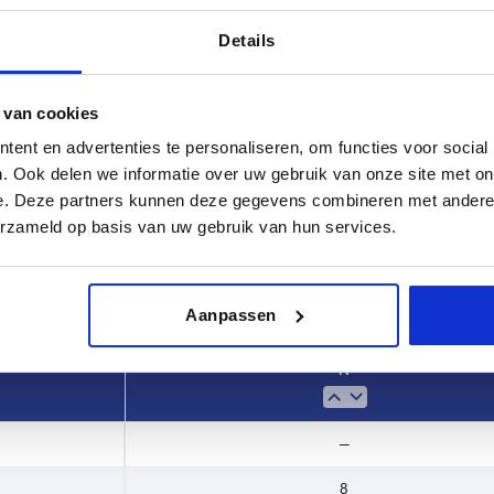
Details
 van cookies
ent en advertenties te personaliseren, om functies voor social
. Ook delen we informatie over uw gebruik van onze site met on
e. Deze partners kunnen deze gegevens combineren met andere i
TABEL VERGROTEN
erzameld op basis van uw gebruik van hun services.
 keren per dag met regelmatige tussenpozen
1-3 dagen
t je je bestelling afrondt, word je geïnformeerd
4-20 dagen
Aanpassen
N
—
8