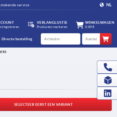
NL
tstekende service
CCOUNT
VERLANGLIJSTJE
WINKELWAGEN
/registreren
Producten markeren
0,00 €
productCode
qty
Directe bestelling
ERS
SELECTEER EERST EEN VARIANT