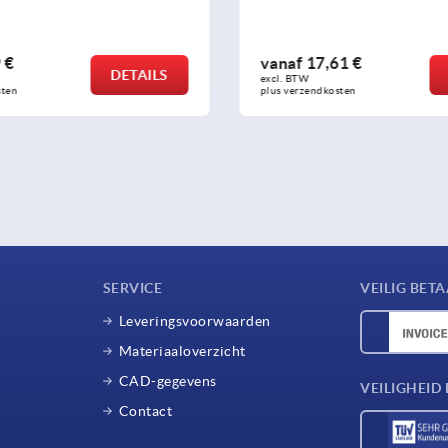
1 €
vanaf
106,37 €
DETAILS
excl. BTW 
sten
plus verzendkosten
SERVICE
VEILIG BET
Leveringsvoorwaarden
Materiaaloverzicht
CAD-gegevens
VEILIGHEI
Contact