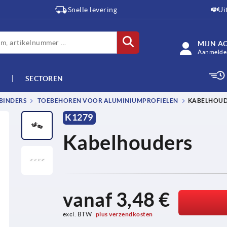
Snelle levering
Ui
MIJN A
Aanmelden
SECTOREN
BINDERS
TOEBEHOREN VOOR ALUMINIUMPROFIELEN
KABELHOUD
K1279
Kabelhouders
vanaf
3,48 €
excl. BTW 
plus verzendkosten