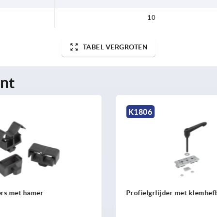
10
TABEL VERGROTEN
nt
K2167
ijder met klemhefboom
Wrijvingsgewrichten, enkel,
B