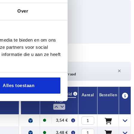
Over
 media te bieden en om ons
ze partners voor social
nformatie die u aan ze heeft
Levertijd op aanvraag
Momenteel niet op voorraad
Alles toestaan
Beschikbaarheid
CAD
Aantal
Bestellen
Prijs
3,54 €
3,48 €