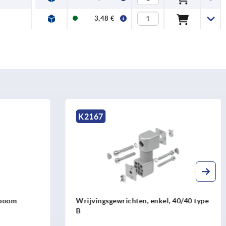
3,48 €
K2542
 40/40 type
Stijlconsoles type B en type I