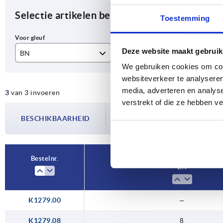
Selectie artikelen begrenzen
Toestemming
Deze website maakt gebruik
BN
N
We gebruiken cookies om cont
8
8
websiteverkeer te analyseren
media, adverteren en analys
3
van 3 invoeren
10
10
verstrekt of die ze hebben v
De beschikbaarheid wordt meerdere
BESCHIKBAARHEID
bijgewerkt. In de laatste stap voorda
over de bevestigde verzenddatum.
Bestelnr.
BN
K1279.00
—
K1279.08
8