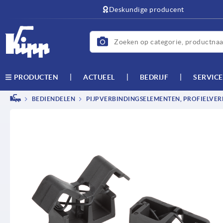
text.skipToContent
text.skipToNavigation
Deskundige producent
ACTUEEL
BEDRIJF
SERVICE
PRODUCTEN
BEDIENDELEN
PIJPVERBINDINGSELEMENTEN, PROFIELVER