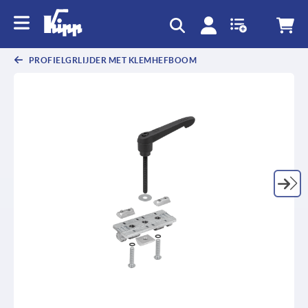
text.skipToContent
text.skipToNavigation
PROFIELGRLIJDER MET KLEMHEFBOOM