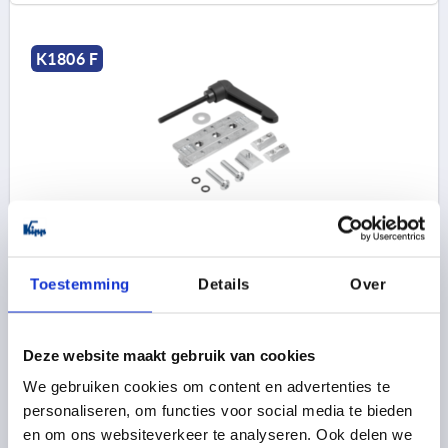
K1806 F
PROFIELRAIL MET KLEMHEFBOOM, VORM:F VASTE
GELEIDING, ZINK, BEST:POM D=M06
Toestemming
Details
Over
VORM-TYPE=VASTE GELEIDING
VORM=F
SCHROEFDRAAD=M6
Bestelnummer:
K1806.3061
Deze website maakt gebruik van cookies
We gebruiken cookies om content en advertenties te
17,61 €
DETAILS
excl. BTW 
personaliseren, om functies voor social media te bieden
plus verzendkosten
en om ons websiteverkeer te analyseren. Ook delen we