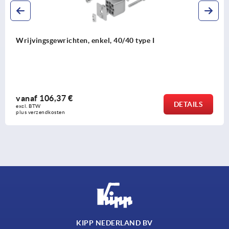
0/40 type I
Hoekprofielen
vanaf
2,34 €
DETAILS
excl. BTW 
plus verzendkosten
KIPP NEDERLAND BV