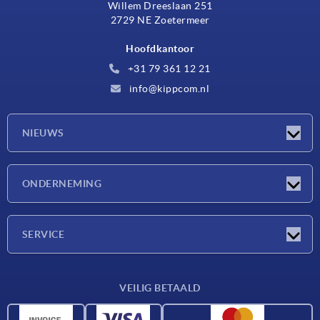
Willem Dreeslaan 251
2729 NE Zoetermeer
Hoofdkantoor
+31 79 361 12 21
info@kippcom.nl
NIEUWS
Nieuwtjes
ONDERNEMING
Beurzen
Onderneming
SERVICE
Leveringsvoorwaarden
VEILIG BETAALD
Materiaaloverzicht
CAD-gegevens