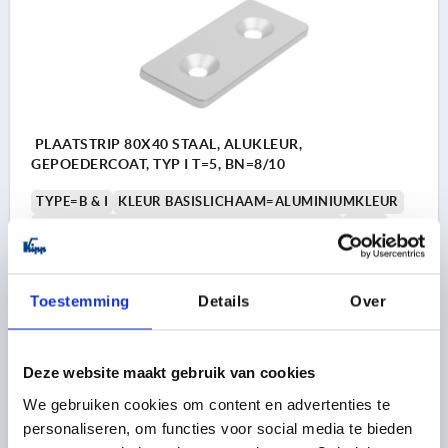
PLAATSTRIP 80X40 STAAL, ALUKLEUR,
GEPOEDERCOAT, TYP I T=5, BN=8/10
TYPE=B & I
KLEUR BASISLICHAAM=ALUMINIUMKLEUR
OPPERVLAK BASISLICHAAM=GEPOEDERCOAT
A=40
BREEDTE=40
D VOOR SCHROEF=M8
LENGTE=80
HOOGTE=5
VOOR GLEUF=8/10
Toestemming
Details
Over
Bestelnummer:
K1042.082
2,55 €
DETAILS
Deze website maakt gebruik van cookies
excl. BTW 
plus verzendkosten
We gebruiken cookies om content en advertenties te
personaliseren, om functies voor social media te bieden
K1042