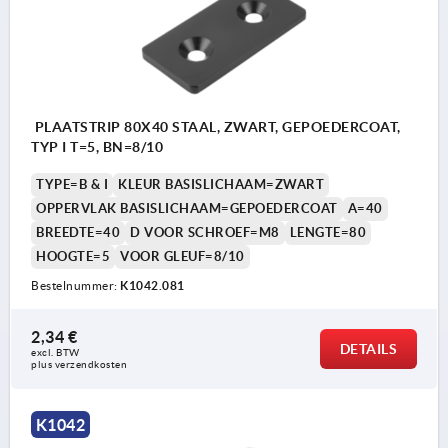
PLAATSTRIP 80X40 STAAL, ZWART, GEPOEDERCOAT,
TYP I T=5, BN=8/10
TYPE=B & I
KLEUR BASISLICHAAM=ZWART
OPPERVLAK BASISLICHAAM=GEPOEDERCOAT
A=40
BREEDTE=40
D VOOR SCHROEF=M8
LENGTE=80
HOOGTE=5
VOOR GLEUF=8/10
Bestelnummer:
K1042.081
2,34 €
DETAILS
excl. BTW 
plus verzendkosten
K1042