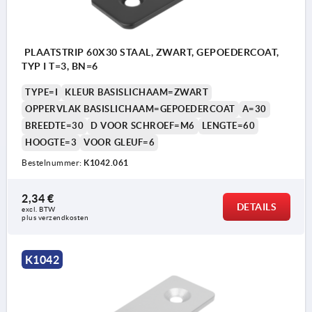
PLAATSTRIP 60X30 STAAL, ZWART, GEPOEDERCOAT,
TYP I T=3, BN=6
TYPE=I
KLEUR BASISLICHAAM=ZWART
OPPERVLAK BASISLICHAAM=GEPOEDERCOAT
A=30
BREEDTE=30
D VOOR SCHROEF=M6
LENGTE=60
HOOGTE=3
VOOR GLEUF=6
Bestelnummer:
K1042.061
2,34 €
DETAILS
excl. BTW 
plus verzendkosten
K1042