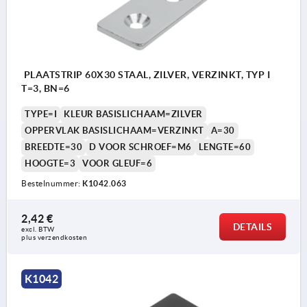
PLAATSTRIP 60X30 STAAL, ZILVER, VERZINKT, TYP I
T=3, BN=6
TYPE=I
KLEUR BASISLICHAAM=ZILVER
OPPERVLAK BASISLICHAAM=VERZINKT
A=30
BREEDTE=30
D VOOR SCHROEF=M6
LENGTE=60
HOOGTE=3
VOOR GLEUF=6
Bestelnummer:
K1042.063
2,42 €
DETAILS
excl. BTW 
plus verzendkosten
K1042