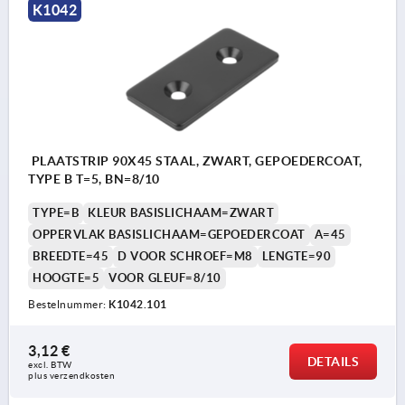
K1042
PLAATSTRIP 90X45 STAAL, ZWART, GEPOEDERCOAT,
TYPE B T=5, BN=8/10
TYPE=B
KLEUR BASISLICHAAM=ZWART
OPPERVLAK BASISLICHAAM=GEPOEDERCOAT
A=45
BREEDTE=45
D VOOR SCHROEF=M8
LENGTE=90
HOOGTE=5
VOOR GLEUF=8/10
Bestelnummer:
K1042.101
3,12 €
DETAILS
excl. BTW 
plus verzendkosten