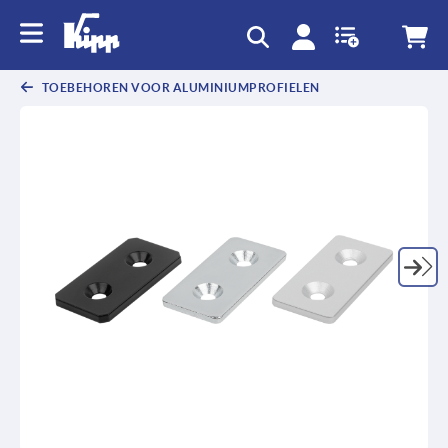
text.skipToContent
text.skipToNavigation
TOEBEHOREN VOOR ALUMINIUMPROFIELEN