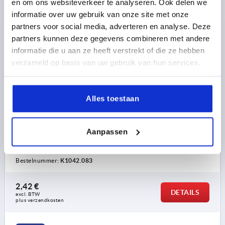
en om ons websiteverkeer te analyseren. Ook delen we
informatie over uw gebruik van onze site met onze
partners voor social media, adverteren en analyse. Deze
partners kunnen deze gegevens combineren met andere
informatie die u aan ze heeft verstrekt of die ze hebben
verzameld op basis van uw gebruik van hun services.
PLAATSTRIP 80X40 STAAL, ZILVER, VERZINKT, TYP I
T=5, BN=8/10
Alles toestaan
TYPE=B & I
KLEUR BASISLICHAAM=ZILVER
OPPERVLAK BASISLICHAAM=VERZINKT
A=40
Aanpassen
BREEDTE=40
D VOOR SCHROEF=M8
LENGTE=80
HOOGTE=5
VOOR GLEUF=8/10
Bestelnummer:
K1042.083
2,42 €
DETAILS
excl. BTW 
plus verzendkosten