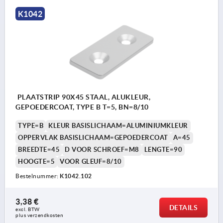
K1042
PLAATSTRIP 90X45 STAAL, ALUKLEUR,
GEPOEDERCOAT, TYPE B T=5, BN=8/10
TYPE=B
KLEUR BASISLICHAAM=ALUMINIUMKLEUR
OPPERVLAK BASISLICHAAM=GEPOEDERCOAT
A=45
BREEDTE=45
D VOOR SCHROEF=M8
LENGTE=90
HOOGTE=5
VOOR GLEUF=8/10
Bestelnummer:
K1042.102
3,38 €
DETAILS
excl. BTW 
plus verzendkosten