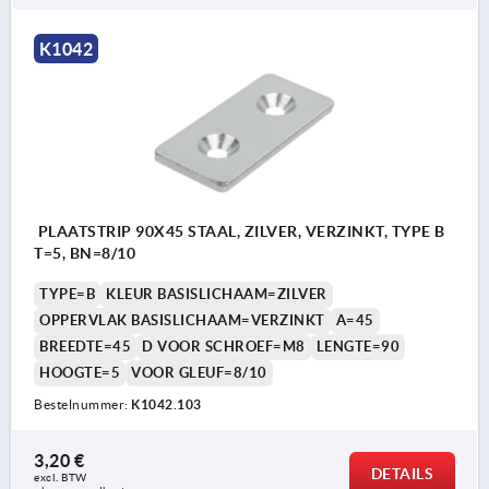
K1042
PLAATSTRIP 90X45 STAAL, ZILVER, VERZINKT, TYPE B
T=5, BN=8/10
TYPE=B
KLEUR BASISLICHAAM=ZILVER
OPPERVLAK BASISLICHAAM=VERZINKT
A=45
BREEDTE=45
D VOOR SCHROEF=M8
LENGTE=90
HOOGTE=5
VOOR GLEUF=8/10
Bestelnummer:
K1042.103
3,20 €
DETAILS
excl. BTW 