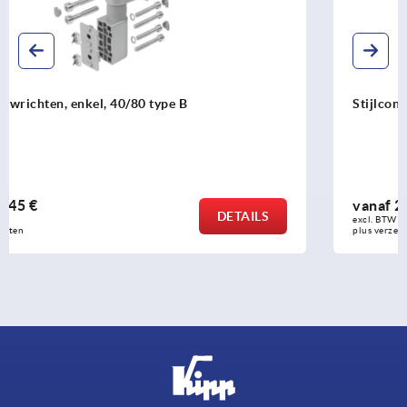
Stijlconsoles type B en type I
vanaf
28,83 €
DETAILS
excl. BTW 
plus verzendkosten