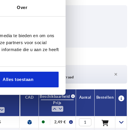
Over
 media te bieden en om ons
ze partners voor social
nformatie die u aan ze heeft
Levertijd op aanvraag
Momenteel niet op voorraad
Alles toestaan
Beschikbaarheid
CAD
Aantal
Bestellen
Prijs
5
2,49 €