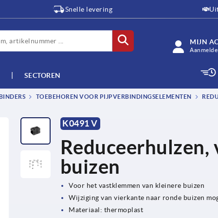
Snelle levering
Ui
MIJN A
Aanmelden
SECTOREN
BINDERS
TOEBEHOREN VOOR PIJPVERBINDINGSELEMENTEN
REDU
K0491 V
Reduceerhulzen, 
buizen
Voor het vastklemmen van kleinere buizen
Wijziging van vierkante naar ronde buizen mog
Materiaal: thermoplast