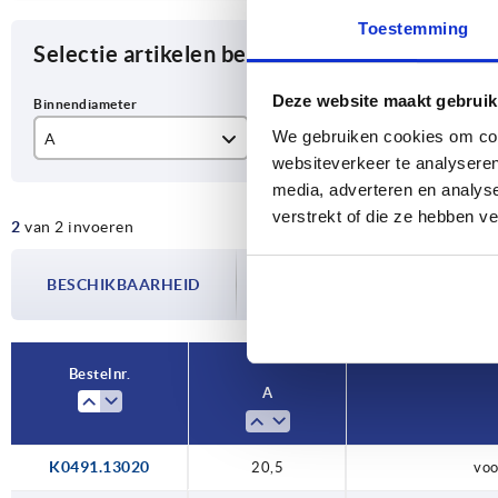
Toestemming
Selectie artikelen begrenzen
Deze website maakt gebruik
We gebruiken cookies om cont
A
Uitvoering 2
B
websiteverkeer te analyseren
20,5
voor vierkante buizen
30
media, adverteren en analys
verstrekt of die ze hebben v
2
van 2 invoeren
25,5
De beschikbaarheid wordt meerdere
BESCHIKBAARHEID
bijgewerkt. In de laatste stap voorda
over de bevestigde verzenddatum.
Bestelnr.
A
K0491.13020
20,5
voo