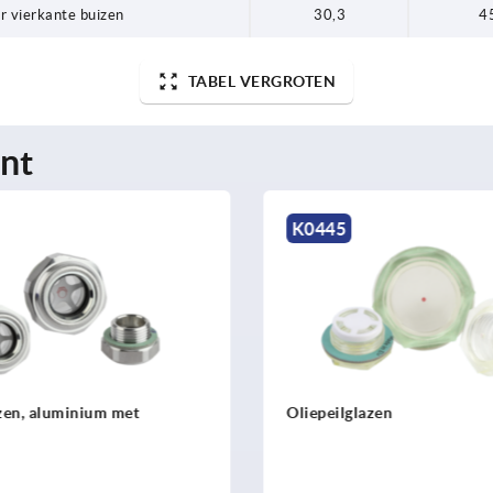
r vierkante buizen
30,3
4
TABEL VERGROTEN
nt
K0445
zen, aluminium met
Oliepeilglazen