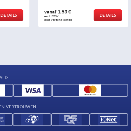
vanaf
1,53 €
DETAILS
DETAILS
excl. BTW 
plus verzendkosten
AALD
D EN VERTROUWEN