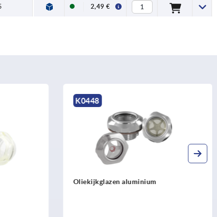
5
2,49 €
K0448
Oliekijkglazen aluminium