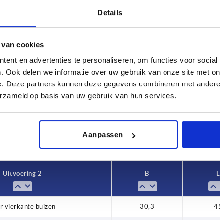
Details
 van cookies
ent en advertenties te personaliseren, om functies voor social
L
. Ook delen we informatie over uw gebruik van onze site met on
,3
45
e. Deze partners kunnen deze gegevens combineren met andere i
erzameld op basis van uw gebruik van hun services.
TABEL VERGROTEN
 keren per dag met regelmatige tussenpozen
1-3 dagen
t je je bestelling afrondt, word je geïnformeerd
4-20 dagen
Aanpassen
Uitvoering 2
B
L
r vierkante buizen
30,3
4