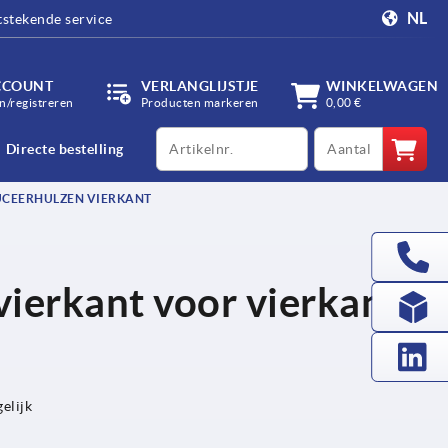
NL
tstekende service
CCOUNT
VERLANGLIJSTJE
WINKELWAGEN
/registreren
Producten markeren
0,00 €
productCode
qty
Directe bestelling
CEERHULZEN VIERKANT
vierkant voor vierkante
elijk