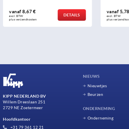
vanaf
8,67 €
vanaf
5,78
DETAILS
excl. BTW 
excl. BTW 
plus verzendkosten
plus verzendko
NIEUWS
Nieuwtjes
Beurzen
KIPP NEDERLAND BV
Willem Dreeslaan 251
2729 NE Zoetermeer
ONDERNEMING
Onderneming
Hoofdkantoor
+31 79 361 12 21