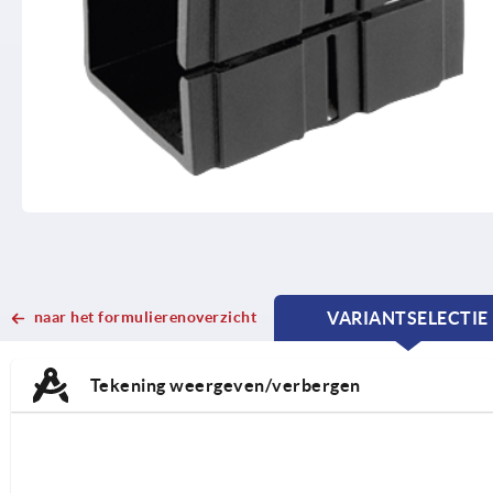
naar het formulierenoverzicht
VARIANTSELECTIE
CURRENT
CURRENT
TAB:
TAB:
Tekening weergeven/verbergen