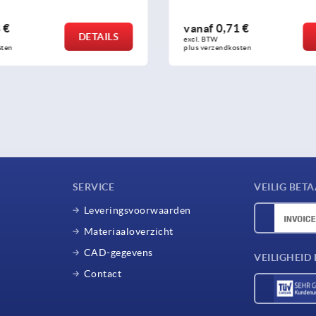
 €
vanaf
0,71 €
DETAILS
excl. BTW 
sten
plus verzendkosten
SERVICE
VEILIG BET
Leveringsvoorwaarden
Materiaaloverzicht
CAD-gegevens
VEILIGHEI
Contact