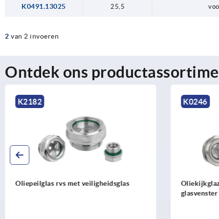
K0491.13025
25,5
voo
2
van 2 invoeren
Ontdek ons productassortime
K2182
K0246
Oliepeilglas rvs met veiligheidsglas
Oliekijkgla
glasvenster