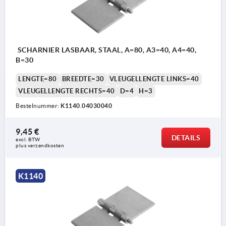
SCHARNIER LASBAAR, STAAL, A=80, A3=40, A4=40,
B=30
LENGTE=80
BREEDTE=30
VLEUGELLENGTE LINKS=40
VLEUGELLENGTE RECHTS=40
D=4
H=3
Bestelnummer:
K1140.04030040
9,45 €
DETAILS
excl. BTW 
plus verzendkosten
K1140