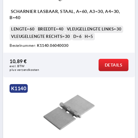
SCHARNIER LASBAAR, STAAL, A=60, A3=30, A4=30,
B=40
LENGTE=60
BREEDTE=40
VLEUGELLENGTE LINKS=30
VLEUGELLENGTE RECHTS=30
D=6
H=5
Bestelnummer:
K1140.06040030
10,89 €
DETAILS
excl. BTW 
plus verzendkosten
K1140