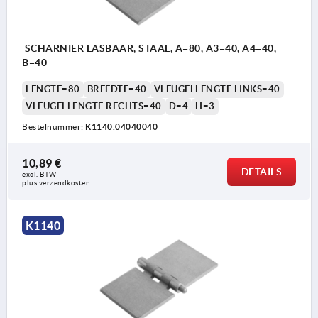
SCHARNIER LASBAAR, STAAL, A=80, A3=40, A4=40,
B=40
LENGTE=80
BREEDTE=40
VLEUGELLENGTE LINKS=40
VLEUGELLENGTE RECHTS=40
D=4
H=3
Bestelnummer:
K1140.04040040
10,89 €
DETAILS
excl. BTW 
plus verzendkosten
K1140