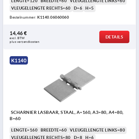
LENGTE=120
BREEDTE=60
VLEUGELLENGTE LINKS=60
VLEUGELLENGTE RECHTS=60
D=6
H=5
Bestelnummer:
K1140.06060060
14,46 €
DETAILS
excl. BTW 
plus verzendkosten
K1140
SCHARNIER LASBAAR, STAAL, A=160, A3=80, A4=80,
B=60
LENGTE=160
BREEDTE=60
VLEUGELLENGTE LINKS=80
VLEUGELLENGTE RECHTS=80
D=8
H=6