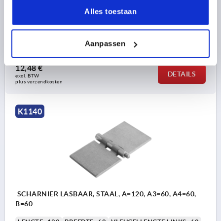
Alles toestaan
LENGTE=120
BREEDTE=50
VLEUGELLENGTE LINKS=60
VLEUGELLENGTE RECHTS=60
D=6
H=5
Aanpassen
Bestelnummer:
K1140.06050060
12,48 €
DETAILS
excl. BTW 
plus verzendkosten
K1140
SCHARNIER LASBAAR, STAAL, A=120, A3=60, A4=60,
B=60