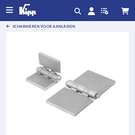
text.skipToContent
text.skipToNavigation
SCHARNIEREN VOOR AANLASSEN