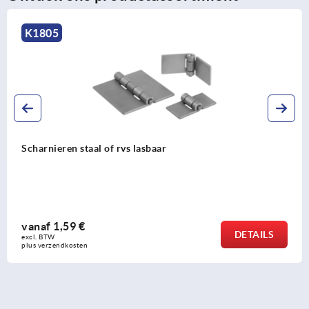
K1337
taal of rvs lasbaar
Scharnieren 
aanlasbandr
€
vanaf
18,4
DETAILS
excl. BTW 
n
plus verzendkos