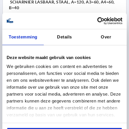
SCHARNIER LASBAAR, STAAL, A=120, A3=60, A4=60,
B=40
LENGTE=120
BREEDTE=40
VLEUGELLENGTE LINKS=60
VLEUGELLENGTE RECHTS=60
D=6
H=5
Bestelnummer:
K1140.06040060
Toestemming
Details
Over
11,46 €
DETAILS
excl. BTW 
Deze website maakt gebruik van cookies
plus verzendkosten
We gebruiken cookies om content en advertenties te
personaliseren, om functies voor social media te bieden
K1140
en om ons websiteverkeer te analyseren. Ook delen we
informatie over uw gebruik van onze site met onze
partners voor social media, adverteren en analyse. Deze
partners kunnen deze gegevens combineren met andere
informatie die u aan ze heeft verstrekt of die ze hebben
verzameld op basis van uw gebruik van hun services.
SCHARNIER LASBAAR, STAAL, A=120, A3=60, A4=60,
B=50