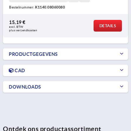
Bestelnummer:
K1140.08060080
15,19 €
DETAILS
excl. BTW 
plus verzendkosten
PRODUCTGEGEVENS
CAD
DOWNLOADS
Ontdek ons productassortiment