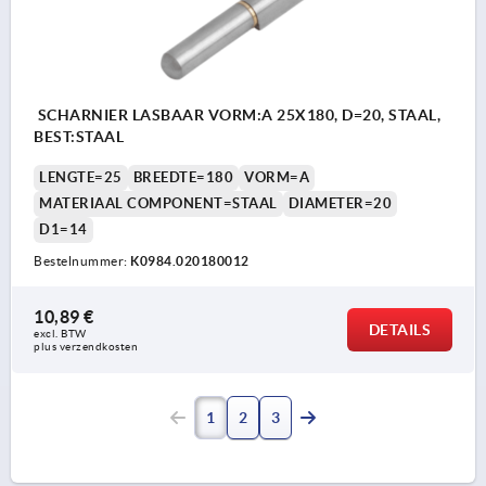
SCHARNIER LASBAAR VORM:A 25X180, D=20, STAAL,
BEST:STAAL
LENGTE=25
BREEDTE=180
VORM=A
MATERIAAL COMPONENT=STAAL
DIAMETER=20
D1=14
Bestelnummer:
K0984.020180012
10,89 €
DETAILS
excl. BTW 
plus verzendkosten
1
2
3