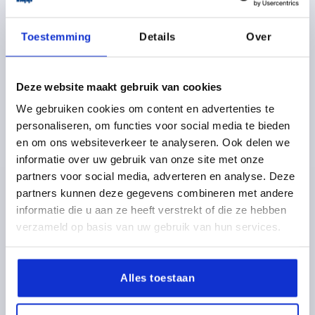
Toestemming
Details
Over
Deze website maakt gebruik van cookies
SCHARNIER LASBAAR VORM:A 20X100, D=16, STAAL,
BEST:STAAL
We gebruiken cookies om content en advertenties te
personaliseren, om functies voor social media te bieden
LENGTE=20
BREEDTE=100
VORM=A
en om ons websiteverkeer te analyseren. Ook delen we
MATERIAAL COMPONENT=STAAL
DIAMETER=16
informatie over uw gebruik van onze site met onze
D1=10
partners voor social media, adverteren en analyse. Deze
Bestelnummer:
K0984.016100012
partners kunnen deze gegevens combineren met andere
informatie die u aan ze heeft verstrekt of die ze hebben
3,98 €
verzameld op basis van uw gebruik van hun services.
DETAILS
excl. BTW 
plus verzendkosten
Alles toestaan
K0984