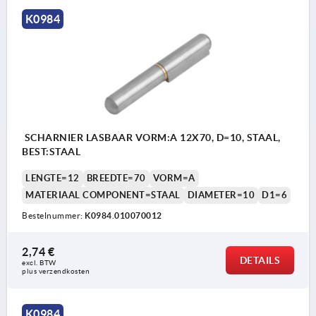
K0984
SCHARNIER LASBAAR VORM:A 12X70, D=10, STAAL,
BEST:STAAL
LENGTE=12
BREEDTE=70
VORM=A
MATERIAAL COMPONENT=STAAL
DIAMETER=10
D1=6
Bestelnummer:
K0984.010070012
2,74 €
DETAILS
excl. BTW 
plus verzendkosten
K0984