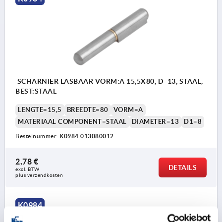
SCHARNIER LASBAAR VORM:A 15,5X80, D=13, STAAL,
BEST:STAAL
LENGTE=15,5
BREEDTE=80
VORM=A
MATERIAAL COMPONENT=STAAL
DIAMETER=13
D1=8
Bestelnummer:
K0984.013080012
2,78 €
DETAILS
excl. BTW 
plus verzendkosten
K0984