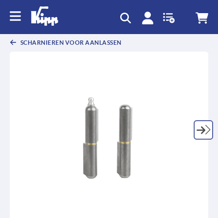
text.skipToContent
text.skipToNavigation
SCHARNIEREN VOOR AANLASSEN