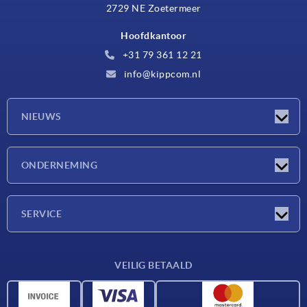
2729 NE Zoetermeer
Hoofdkantoor
+31 79 361 12 21
info@kippcom.nl
NIEUWS
Nieuwtjes
ONDERNEMING
Beurzen
Onderneming
SERVICE
Leveringsvoorwaarden
VEILIG BETAALD
Materiaaloverzicht
CAD-gegevens