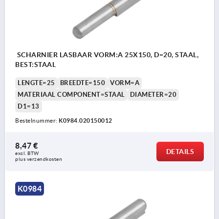
SCHARNIER LASBAAR VORM:A 25X150, D=20, STAAL,
BEST:STAAL
LENGTE=25
BREEDTE=150
VORM=A
MATERIAAL COMPONENT=STAAL
DIAMETER=20
D1=13
Bestelnummer:
K0984.020150012
8,47 €
DETAILS
excl. BTW 
plus verzendkosten
K0984