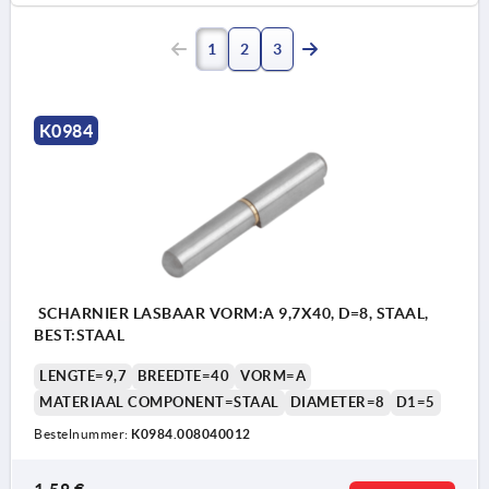
1
2
3
K0984
SCHARNIER LASBAAR VORM:A 9,7X40, D=8, STAAL,
BEST:STAAL
LENGTE=9,7
BREEDTE=40
VORM=A
MATERIAAL COMPONENT=STAAL
DIAMETER=8
D1=5
Bestelnummer:
K0984.008040012