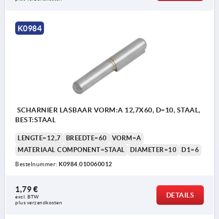
K0984
SCHARNIER LASBAAR VORM:A 12,7X60, D=10, STAAL,
BEST:STAAL
LENGTE=12,7
BREEDTE=60
VORM=A
MATERIAAL COMPONENT=STAAL
DIAMETER=10
D1=6
Bestelnummer:
K0984.010060012
1,79 €
DETAILS
excl. BTW 
plus verzendkosten