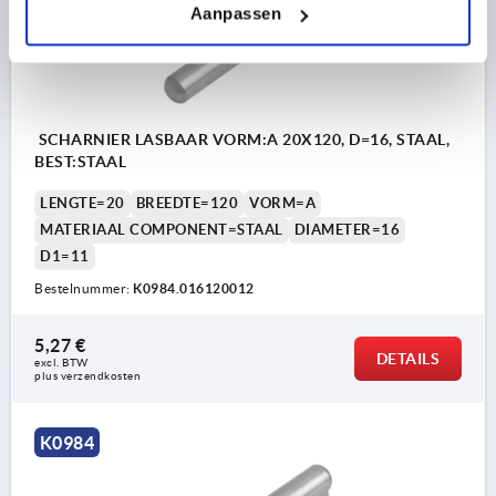
Aanpassen
SCHARNIER LASBAAR VORM:A 20X120, D=16, STAAL,
BEST:STAAL
LENGTE=20
BREEDTE=120
VORM=A
MATERIAAL COMPONENT=STAAL
DIAMETER=16
D1=11
Bestelnummer:
K0984.016120012
5,27 €
DETAILS
excl. BTW 
plus verzendkosten
K0984