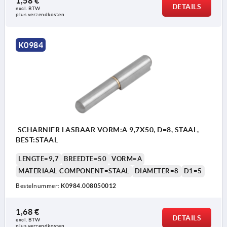
1,58 €
DETAILS
excl. BTW 
plus verzendkosten
K0984
SCHARNIER LASBAAR VORM:A 9,7X50, D=8, STAAL,
BEST:STAAL
LENGTE=9,7
BREEDTE=50
VORM=A
MATERIAAL COMPONENT=STAAL
DIAMETER=8
D1=5
Bestelnummer:
K0984.008050012
1,68 €
DETAILS
excl. BTW 
plus verzendkosten