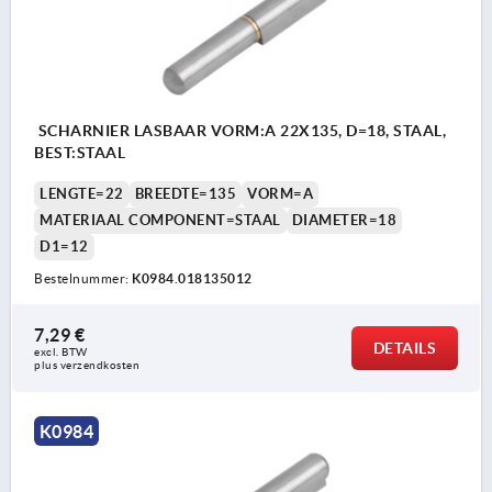
SCHARNIER LASBAAR VORM:A 22X135, D=18, STAAL,
BEST:STAAL
LENGTE=22
BREEDTE=135
VORM=A
MATERIAAL COMPONENT=STAAL
DIAMETER=18
D1=12
Bestelnummer:
K0984.018135012
7,29 €
DETAILS
excl. BTW 
plus verzendkosten
K0984