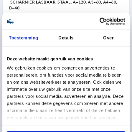
SCHARNIER LASBAAR, STAAL, A=120, A3=60, A4=60,
B=40
LENGTE=120
BREEDTE=40
VLEUGELLENGTE LINKS=60
VLEUGELLENGTE RECHTS=60
D=6
H=5
Bestelnummer:
K1140.06040060
Toestemming
Details
Over
11,46 €
DETAILS
excl. BTW 
Deze website maakt gebruik van cookies
plus verzendkosten
We gebruiken cookies om content en advertenties te
personaliseren, om functies voor social media te bieden
K1140
en om ons websiteverkeer te analyseren. Ook delen we
informatie over uw gebruik van onze site met onze
partners voor social media, adverteren en analyse. Deze
partners kunnen deze gegevens combineren met andere
informatie die u aan ze heeft verstrekt of die ze hebben
verzameld op basis van uw gebruik van hun services.
SCHARNIER LASBAAR, STAAL, A=120, A3=60, A4=60,
B=50