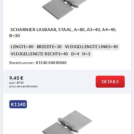
SCHARNIER LASBAAR, STAAL, A=80, A3=40, A4=40,
B=30
LENGTE=80
BREEDTE=30
VLEUGELLENGTE LINKS=40
VLEUGELLENGTE RECHTS=40
D=4
H=3
Bestelnummer:
K1140.04030040
9,45 €
DETAILS
excl. BTW 
plus verzendkosten
K1140