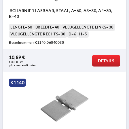
SCHARNIER LASBAAR, STAAL, A=60, A3=30, A4=30,
B=40
LENGTE=60
BREEDTE=40
VLEUGELLENGTE LINKS=30
VLEUGELLENGTE RECHTS=30
D=6
H=5
Bestelnummer:
K1140.06040030
10,89 €
DETAILS
excl. BTW 
plus verzendkosten
K1140