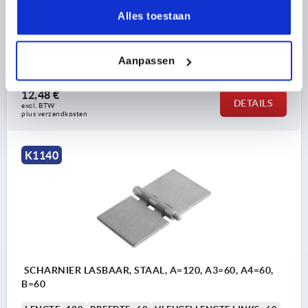
Alles toestaan
LENGTE=120
BREEDTE=50
VLEUGELLENGTE LINKS=60
VLEUGELLENGTE RECHTS=60
D=6
H=5
Aanpassen
Bestelnummer:
K1140.06050060
12,48 €
DETAILS
excl. BTW 
plus verzendkosten
K1140
SCHARNIER LASBAAR, STAAL, A=120, A3=60, A4=60,
B=60