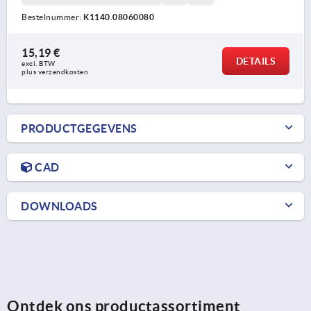
Bestelnummer:
K1140.08060080
15,19 €
DETAILS
excl. BTW 
plus verzendkosten
PRODUCTGEGEVENS
CAD
DOWNLOADS
Ontdek ons productassortiment