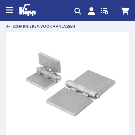
text.skipToContent
text.skipToNavigation
SCHARNIEREN VOOR AANLASSEN