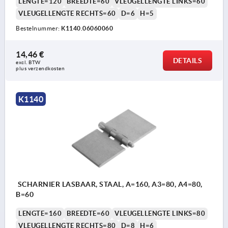
LENGTE=120
BREEDTE=60
VLEUGELLENGTE LINKS=60
VLEUGELLENGTE RECHTS=60
D=6
H=5
Bestelnummer:
K1140.06060060
14,46 €
DETAILS
excl. BTW 
plus verzendkosten
K1140
SCHARNIER LASBAAR, STAAL, A=160, A3=80, A4=80,
B=60
LENGTE=160
BREEDTE=60
VLEUGELLENGTE LINKS=80
VLEUGELLENGTE RECHTS=80
D=8
H=6