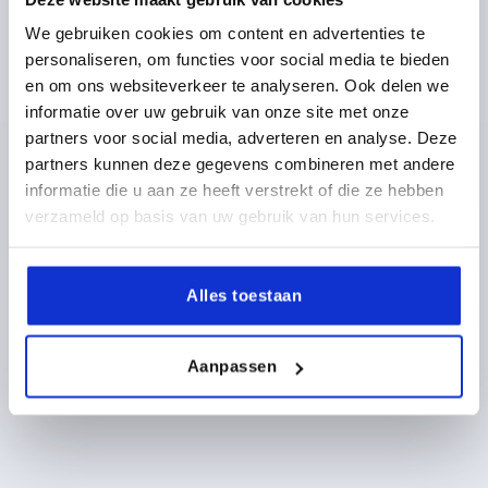
UITVOERING 2=UITHANGBAAR
B2=64
B3=8
We gebruiken cookies om content en advertenties te
DIAMETER=12
D1=5,8
D2=7
H=7
H1=3,5
H2=2,5
personaliseren, om functies voor social media te bieden
Bestelnummer:
K1347.0541041222200
en om ons websiteverkeer te analyseren. Ook delen we
1) Beide rollen van het lange been gelast
informatie over uw gebruik van onze site met onze
2) Smeernippel
14,16 €
partners voor social media, adverteren en analyse. Deze
DETAILS
excl. BTW 
partners kunnen deze gegevens combineren met andere
plus verzendkosten
3) Vaste pen
informatie die u aan ze heeft verstrekt of die ze hebben
verzameld op basis van uw gebruik van hun services.
PRODUCTGEGEVENS
Alles toestaan
CAD
Aanpassen
DOWNLOADS