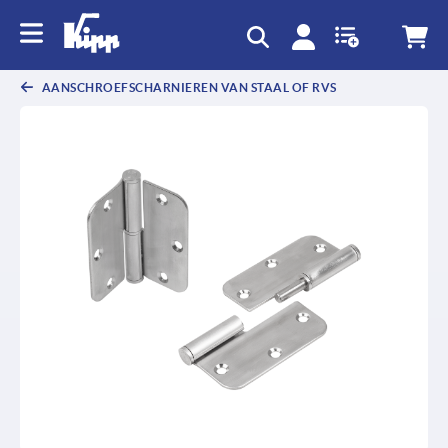
text.skipToContent
text.skipToNavigation
AANSCHROEFSCHARNIEREN VAN STAAL OF RVS