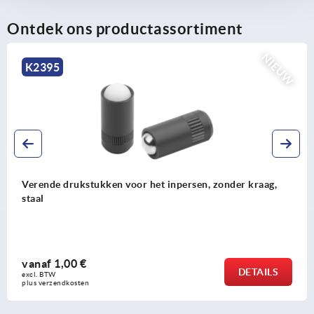
Ontdek ons productassortiment
NIEUW
K2395
Verende drukstukken voor het inpersen, zonder kraag,
staal
vanaf
1,00 €
DETAILS
excl. BTW 
plus verzendkosten