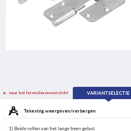
naar het formulierenoverzicht
VARIANTSELECTIE
CURRENT
CURRENT
TAB:
TAB:
Tekening weergeven/verbergen
1) Beide rollen van het lange been gelast