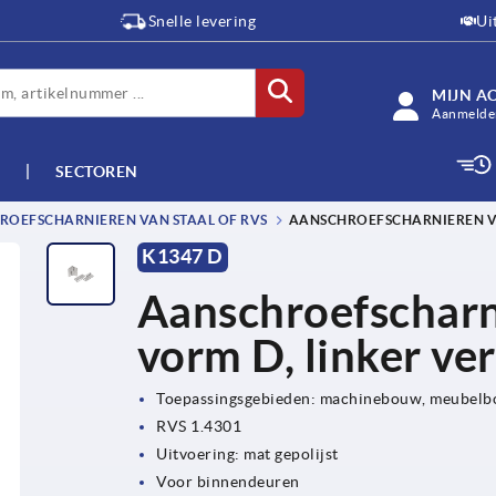
Snelle levering
Ui
MIJN A
Aanmelden
SECTOREN
OEFSCHARNIEREN VAN STAAL OF RVS
AANSCHROEFSCHARNIEREN VAN
K1347 D
Aanschroefscharni
vorm D, linker ver
Toepassingsgebieden: machinebouw, meubelbo
RVS 1.4301
Uitvoering: mat gepolijst
Voor binnendeuren