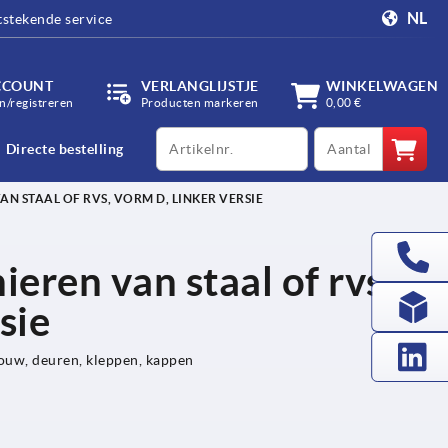
NL
tstekende service
CCOUNT
VERLANGLIJSTJE
WINKELWAGEN
/registreren
Producten markeren
0,00 €
productCode
qty
Directe bestelling
 STAAL OF RVS, VORM D, LINKER VERSIE
eren van staal of rvs,
sie
uw, deuren, kleppen, kappen