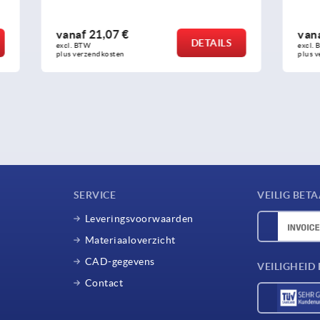
7 €
vanaf
2,82 €
DETAILS
excl. BTW 
sten
plus verzendkosten
SERVICE
VEILIG BET
Leveringsvoorwaarden
Materiaaloverzicht
CAD-gegevens
VEILIGHEI
Contact