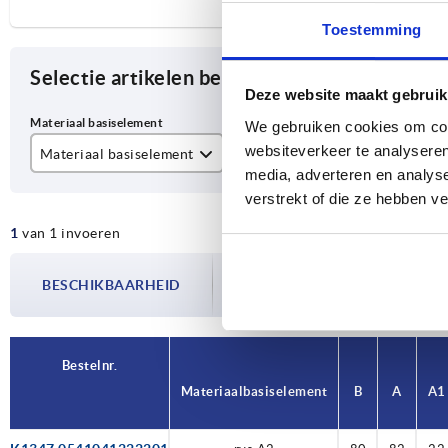
Toestemming
Selectie artikelen begrenzen
Deze website maakt gebruik
We gebruiken cookies om cont
websiteverkeer te analyseren
Materiaal basiselement
B
A
media, adverteren en analys
rvs A2
80
82
verstrekt of die ze hebben v
1
van 1 invoeren
De beschikbaarheid wordt meerdere
BESCHIKBAARHEID
bijgewerkt. In de laatste stap voorda
over de bevestigde verzenddatum.
Bestelnr.
Bestelnr.
Materiaal basiselement
Materiaal basiselement
B
B
A
A
A1
A1