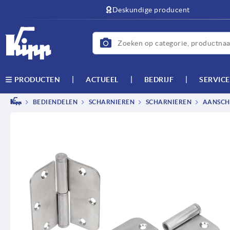
text.skipToContent
text.skipToNavigation
Deskundige producent
ACTUEEL
BEDRIJF
SERVICE
PRODUCTEN
BEDIENDELEN
SCHARNIEREN
SCHARNIEREN
AANSCHR