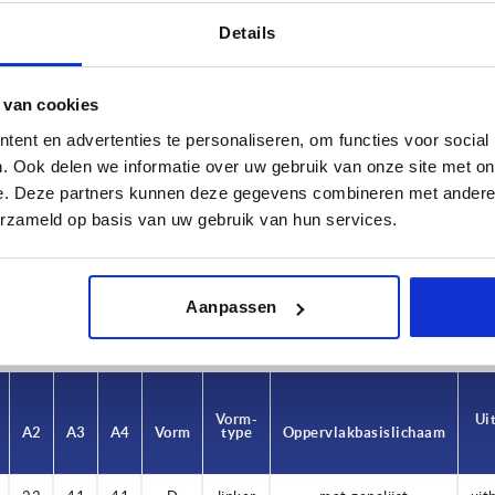
Details
 van cookies
ent en advertenties te personaliseren, om functies voor social
. Ook delen we informatie over uw gebruik van onze site met on
A1
A2
e. Deze partners kunnen deze gegevens combineren met andere i
22
22
erzameld op basis van uw gebruik van hun services.
TABEL VERGROTEN
 keren per dag met regelmatige tussenpozen
1-3 dagen
Aanpassen
t je je bestelling afrondt, word je geïnformeerd
4-20 dagen
Vorm-
Vorm-
Ui
Ui
A2
A2
A3
A3
A4
A4
Vorm
Vorm
type
type
Oppervlak basislichaam
Oppervlak basislichaam