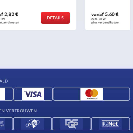
vanaf
5,60 €
DETAILS
DETAILS
excl. BTW 
plus verzendkosten
AALD
D EN VERTROUWEN