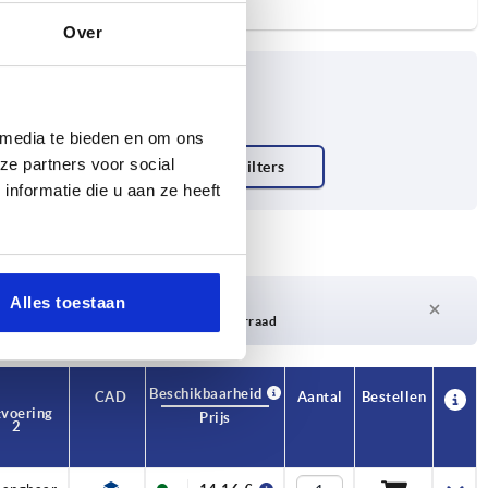
Over
 media te bieden en om ons
ze partners voor social
nformatie die u aan ze heeft
Levertijd op aanvraag
Alles toestaan
Momenteel niet op voorraad
Beschikbaarheid
Beschikbaarheid
CAD
CAD
Aantal
Aantal
Bestellen
Bestellen
tvoering
tvoering
Prijs
Prijs
2
2
B2
B2
B3
B3
D
D
D1
D1
D2
D2
H
H
H1
H1
H2
H2