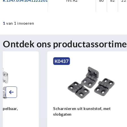
K1347.0541041222201
rvs A2
rvs A2
80
80
82
82
22
22
1
van 1 invoeren
Ontdek ons productassortime
K0437
K1342
Scharnieren uit kunststof, met
Scharnieren
slobgaten