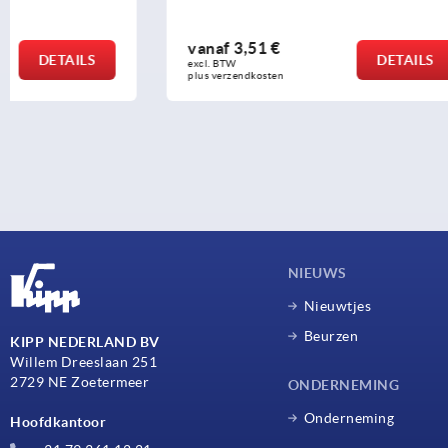
vanaf
3,51 €
vanaf
21,0
DETAILS
excl. BTW 
excl. BTW 
plus verzendkosten
plus verzendko
NIEUWS
Nieuwtjes
Beurzen
KIPP NEDERLAND BV
Willem Dreeslaan 251
2729 NE Zoetermeer
ONDERNEMING
Onderneming
Hoofdkantoor