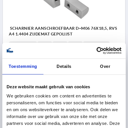
SCHARNIER AANSCHROEFBAAR D=M06 76X18,5, RVS
A4 1.4404 ZIJDEMAT GEPOLIJST
LENGTE=12,5
A1=23
A2=19
A3=18
BREEDTE=76
B1=66
SCHROEFDRAAD=M6
D1=6
T=6
HOOGTE=18,5
H1=13
Toestemming
Details
Over
Bestelnummer:
K1304.1761218
25,58 €
DETAILS
Deze website maakt gebruik van cookies
excl. BTW 
plus verzendkosten
We gebruiken cookies om content en advertenties te
personaliseren, om functies voor social media te bieden
en om ons websiteverkeer te analyseren. Ook delen we
PRODUCTGEGEVENS
informatie over uw gebruik van onze site met onze
partners voor social media, adverteren en analyse. Deze