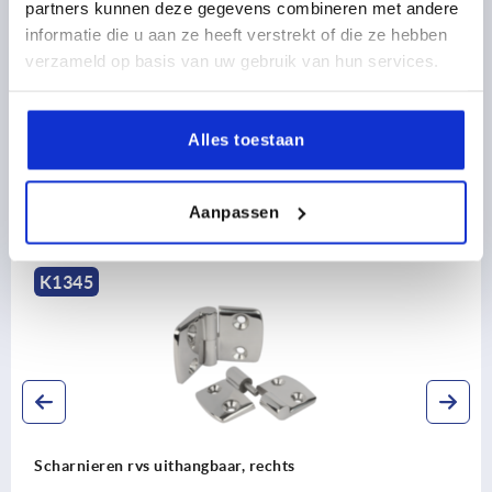
CAD
partners kunnen deze gegevens combineren met andere
informatie die u aan ze heeft verstrekt of die ze hebben
verzameld op basis van uw gebruik van hun services.
DOWNLOADS
Alles toestaan
Aanpassen
Ontdek ons productassortiment
K1897
chts
Scharnieren van zinkspuitgie