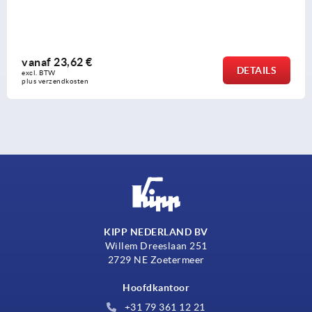
vanaf
4,47 €
DETAILS
excl. BTW 
plus verzendkosten
KIPP NEDERLAND BV
Willem Dreeslaan 251
2729 NE Zoetermeer
Hoofdkantoor
+31 79 361 12 21