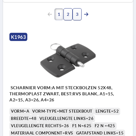
1
2
3
K1963
SCHARNIER VORM:A MIT STECKBOLZEN 52X48,
THERMOPLAST ZWART, BEST:RVS BLANK, A1=15,
A2=15, A3=26, A4=26
VORM=A
VORM-TYPE=MET STEEKBOUT
LENGTE=52
BREEDTE=48
VLEUGELLENGTE LINKS=26
VLEUGELLENGTE RECHTS=26
F1 N=625
F2 N =425
MATERIAAL COMPONENT=RVS
GATAFSTAND LINKS=15