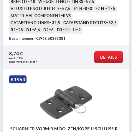
BREEDTE=48
VLEUGELLENGTE LINKS=57,5
VLEUGELLENGTE RECHTS=57,5
F1 N=850
F2 N =175
MATERIAAL COMPONENT=RVS
GATAFSTAND LINKS=32,5
GATAFSTAND RECHTS=32,5
B2=28
D1=6,6
D2=6
D3=14
H=9
Bestelnummer:
K1963.60333301
8,74 €
DETAILS
excl. BTW 
plus verzendkosten
K1963
SCHARNIER VORM:B M.BOLZEN/KOPF U.SCHLÜSS.R