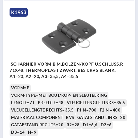
K1963
SCHARNIER VORM:B M.BOLZEN/KOPF U.SCHLÜSS.R
71X48, THERMOPLAST ZWART, BEST:RVS BLANK,
A1=20, A2=20, A3=35,5, A4=35,5
VORM=B
VORM-TYPE=MET BOUT/KOP- EN SLEUTELRING
LENGTE=71
BREEDTE=48
VLEUGELLENGTE LINKS=35,5
VLEUGELLENGTE RECHTS=35,5
F1 N=700
F2 N =400
MATERIAAL COMPONENT=RVS
GATAFSTAND LINKS=20
GATAFSTAND RECHTS=20
B2=28
D1=6,6
D2=6
D3=14
H=9