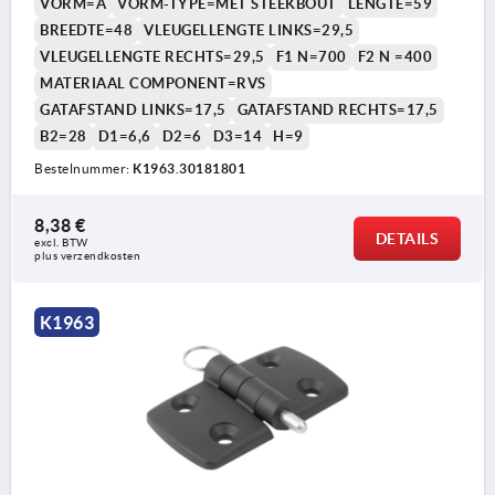
VORM=A
VORM-TYPE=MET STEEKBOUT
LENGTE=59
BREEDTE=48
VLEUGELLENGTE LINKS=29,5
VLEUGELLENGTE RECHTS=29,5
F1 N=700
F2 N =400
MATERIAAL COMPONENT=RVS
GATAFSTAND LINKS=17,5
GATAFSTAND RECHTS=17,5
B2=28
D1=6,6
D2=6
D3=14
H=9
Bestelnummer:
K1963.30181801
8,38 €
DETAILS
excl. BTW 
plus verzendkosten
K1963