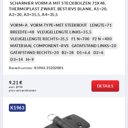
SCHARNIER VORM:A MIT STECKBOLZEN 71X48,
THERMOPLAST ZWART, BEST:RVS BLANK, A1=20,
A2=20, A3=35,5, A4=35,5
VORM=A
VORM-TYPE=MET STEEKBOUT
LENGTE=71
BREEDTE=48
VLEUGELLENGTE LINKS=35,5
VLEUGELLENGTE RECHTS=35,5
F1 N=700
F2 N =400
MATERIAAL COMPONENT=RVS
GATAFSTAND LINKS=20
GATAFSTAND RECHTS=20
B2=28
D1=6,6
D2=6
D3=14
H=9
Bestelnummer:
K1963.35202001
9,21 €
DETAILS
excl. BTW 
plus verzendkosten
K1963