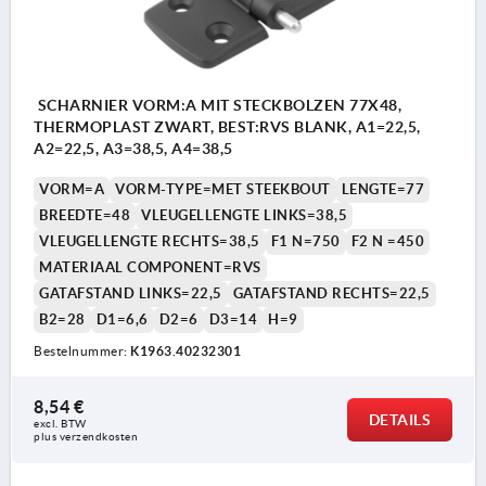
SCHARNIER VORM:A MIT STECKBOLZEN 77X48,
THERMOPLAST ZWART, BEST:RVS BLANK, A1=22,5,
A2=22,5, A3=38,5, A4=38,5
VORM=A
VORM-TYPE=MET STEEKBOUT
LENGTE=77
BREEDTE=48
VLEUGELLENGTE LINKS=38,5
VLEUGELLENGTE RECHTS=38,5
F1 N=750
F2 N =450
MATERIAAL COMPONENT=RVS
GATAFSTAND LINKS=22,5
GATAFSTAND RECHTS=22,5
B2=28
D1=6,6
D2=6
D3=14
H=9
Bestelnummer:
K1963.40232301
8,54 €
DETAILS
excl. BTW 
plus verzendkosten