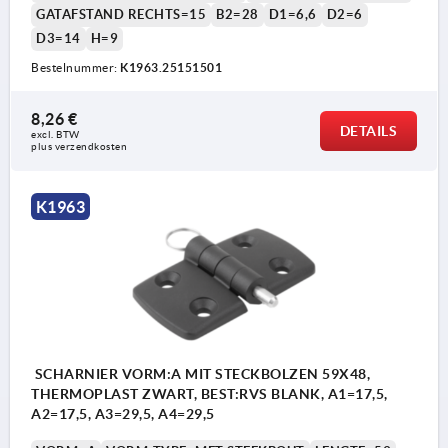
GATAFSTAND RECHTS=15
B2=28
D1=6,6
D2=6
D3=14
H=9
Bestelnummer:
K1963.25151501
Vorm A: met steekbout
Vorm B: met bout/kop- en sleutelring
8,26 €
DETAILS
excl. BTW 
Vorm C: met bout/kop- en splitpennen
plus verzendkosten
Vorm D: met steekbout/klepzekering
K1963
2) Pen
3) Splitpen
4) sleutelring
SCHARNIER VORM:A MIT STECKBOLZEN 59X48,
THERMOPLAST ZWART, BEST:RVS BLANK, A1=17,5,
A2=17,5, A3=29,5, A4=29,5