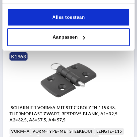
B2=28
D1=6,6
D2=6
D3=14
H=9
Bestelnummer:
K1963.50282801
Alles toestaan
8,74 €
DETAILS
excl. BTW 
Aanpassen
plus verzendkosten
K1963
SCHARNIER VORM:A MIT STECKBOLZEN 115X48,
THERMOPLAST ZWART, BEST:RVS BLANK, A1=32,5,
A2=32,5, A3=57,5, A4=57,5
VORM=A
VORM-TYPE=MET STEEKBOUT
LENGTE=115