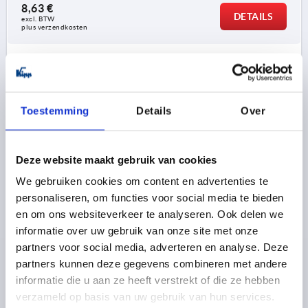
8,63 €
DETAILS
excl. BTW 
plus verzendkosten
K1963
Toestemming
Details
Over
Deze website maakt gebruik van cookies
We gebruiken cookies om content en advertenties te
SCHARNIER VORM:A MIT STECKBOLZEN 97X48,
personaliseren, om functies voor social media te bieden
THERMOPLAST ZWART, BEST:RVS BLANK, A1=27,5,
A2=27,5, A3=48,5, A4=48,5
en om ons websiteverkeer te analyseren. Ook delen we
informatie over uw gebruik van onze site met onze
VORM=A
VORM-TYPE=MET STEEKBOUT
LENGTE=97
partners voor social media, adverteren en analyse. Deze
BREEDTE=48
VLEUGELLENGTE LINKS=48,5
partners kunnen deze gegevens combineren met andere
VLEUGELLENGTE RECHTS=48,5
F1 N=800
F2 N =425
informatie die u aan ze heeft verstrekt of die ze hebben
MATERIAAL COMPONENT=RVS
verzameld op basis van uw gebruik van hun services.
GATAFSTAND LINKS=27,5
GATAFSTAND RECHTS=27,5