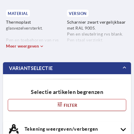
MATERIAL
VERSION
Thermoplast
Scharnier zwart vergelijkbaar
glasvezelversterkt.
met RAL 9005.
Pen en sleutelring rvs blank.
Pen en toebehoren van rvs
Pen staal verzinkt.
1.4305.
Meer weergeven
Sleutelring rvs 1.4310.
VARIANTSELECTIE
Pen van staal.
Selectie artikelen begrenzen
FILTER
Tekening weergeven/verbergen