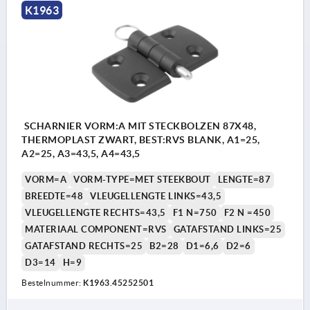
K1963
SCHARNIER VORM:A MIT STECKBOLZEN 87X48,
THERMOPLAST ZWART, BEST:RVS BLANK, A1=25,
A2=25, A3=43,5, A4=43,5
VORM=A
VORM-TYPE=MET STEEKBOUT
LENGTE=87
BREEDTE=48
VLEUGELLENGTE LINKS=43,5
VLEUGELLENGTE RECHTS=43,5
F1 N=750
F2 N =450
MATERIAAL COMPONENT=RVS
GATAFSTAND LINKS=25
GATAFSTAND RECHTS=25
B2=28
D1=6,6
D2=6
D3=14
H=9
Bestelnummer:
K1963.45252501