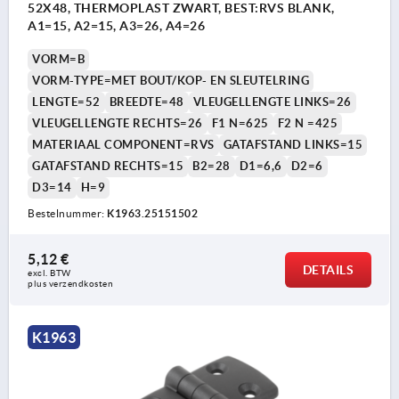
52X48, THERMOPLAST ZWART, BEST:RVS BLANK,
A1=15, A2=15, A3=26, A4=26
VORM=B
VORM-TYPE=MET BOUT/KOP- EN SLEUTELRING
LENGTE=52
BREEDTE=48
VLEUGELLENGTE LINKS=26
VLEUGELLENGTE RECHTS=26
F1 N=625
F2 N =425
MATERIAAL COMPONENT=RVS
GATAFSTAND LINKS=15
GATAFSTAND RECHTS=15
B2=28
D1=6,6
D2=6
D3=14
H=9
Bestelnummer:
K1963.25151502
5,12 €
DETAILS
excl. BTW 
plus verzendkosten
K1963