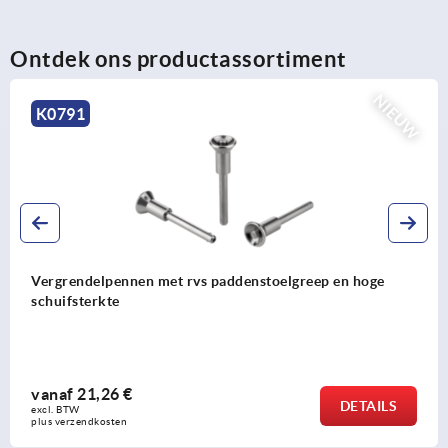
Ontdek ons productassortiment
NIEUW
K0790
Vergrendelpennen rvs
vanaf
11,38 €
DETAILS
excl. BTW 
plus verzendkosten