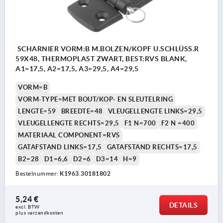
SCHARNIER VORM:B M.BOLZEN/KOPF U.SCHLÜSS.R
59X48, THERMOPLAST ZWART, BEST:RVS BLANK,
A1=17,5, A2=17,5, A3=29,5, A4=29,5
VORM=B
VORM-TYPE=MET BOUT/KOP- EN SLEUTELRING
LENGTE=59
BREEDTE=48
VLEUGELLENGTE LINKS=29,5
VLEUGELLENGTE RECHTS=29,5
F1 N=700
F2 N =400
MATERIAAL COMPONENT=RVS
GATAFSTAND LINKS=17,5
GATAFSTAND RECHTS=17,5
B2=28
D1=6,6
D2=6
D3=14
H=9
Bestelnummer:
K1963.30181802
5,24 €
DETAILS
excl. BTW 
plus verzendkosten