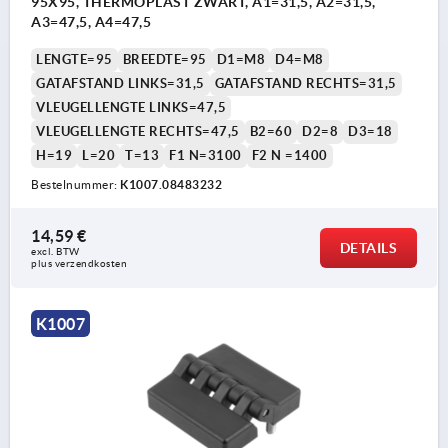
95X95, THERMOPLAST ZWART, A1=31,5, A2=31,5,
A3=47,5, A4=47,5
LENGTE=95
BREEDTE=95
D1=M8
D4=M8
GATAFSTAND LINKS=31,5
GATAFSTAND RECHTS=31,5
VLEUGELLENGTE LINKS=47,5
VLEUGELLENGTE RECHTS=47,5
B2=60
D2=8
D3=18
H=19
L=20
T=13
F1 N=3100
F2 N =1400
Bestelnummer:
K1007.08483232
14,59 €
DETAILS
excl. BTW 
plus verzendkosten
K1007