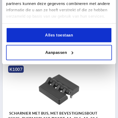
partners kunnen deze gegevens combineren met andere
GATAFSTAND LINKS=20
GATAFSTAND RECHTS=20
informatie die u aan ze heeft verstrekt of die ze hebben
VLEUGELLENGTE LINKS=32
verzameld op basis van uw gebruik van hun services.
VLEUGELLENGTE RECHTS=32
B2=40
D2=5
D3=12
H=13
L=20
T=9
F1 N=4000
F2 N =1600
Bestelnummer:
K1007.08322020
Alles toestaan
8,98 €
DETAILS
excl. BTW 
Aanpassen
plus verzendkosten
K1007
SCHARNIER MET BUS, MET BEVESTIGINGSBOUT