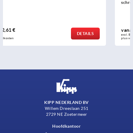
schroefboringen verdekt
vanaf
32,19 €
DETAILS
excl. BTW 
plus verzendkosten
KIPP NEDERLAND BV
Willem Dreeslaan 251
2729 NE Zoetermeer
Hoofdkantoor