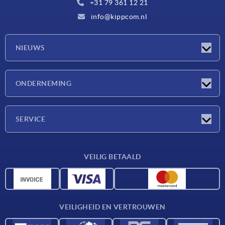
+31 79 361 12 21
info@kippcom.nl
NIEUWS
Nieuwtjes
ONDERNEMING
Beurzen
Onderneming
SERVICE
Leveringsvoorwaarden
VEILIG BETAALD
Materiaaloverzicht
CAD-gegevens
Contact
VEILIGHEID EN VERTROUWEN