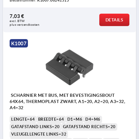
Bestelnummer:
K1007.06241515
7,03 €
DETAILS
excl. BTW 
plus verzendkosten
K1007
SCHARNIER MET BUS, MET BEVESTIGINGSBOUT
64X64, THERMOPLAST ZWART, A1=20, A2=20, A3=32,
A4=32
LENGTE=64
BREEDTE=64
D1=M6
D4=M6
GATAFSTAND LINKS=20
GATAFSTAND RECHTS=20
VLEUGELLENGTE LINKS=32