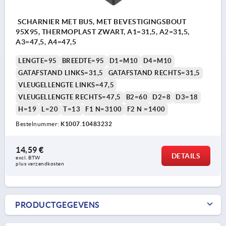
SCHARNIER MET BUS, MET BEVESTIGINGSBOUT
95X95, THERMOPLAST ZWART, A1=31,5, A2=31,5,
A3=47,5, A4=47,5
LENGTE=95
BREEDTE=95
D1=M10
D4=M10
GATAFSTAND LINKS=31,5
GATAFSTAND RECHTS=31,5
VLEUGELLENGTE LINKS=47,5
VLEUGELLENGTE RECHTS=47,5
B2=60
D2=8
D3=18
H=19
L=20
T=13
F1 N=3100
F2 N =1400
Bestelnummer:
K1007.10483232
14,59 €
DETAILS
excl. BTW 
plus verzendkosten
PRODUCTGEGEVENS