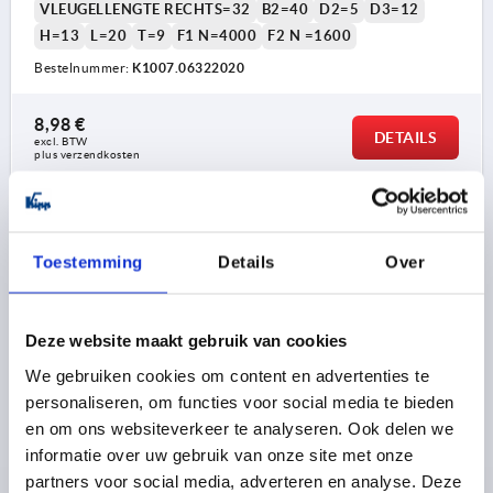
VLEUGELLENGTE RECHTS=32
B2=40
D2=5
D3=12
H=13
L=20
T=9
F1 N=4000
F2 N =1600
Bestelnummer:
K1007.06322020
8,98 €
DETAILS
excl. BTW 
plus verzendkosten
K1007
Toestemming
Details
Over
Deze website maakt gebruik van cookies
We gebruiken cookies om content en advertenties te
personaliseren, om functies voor social media te bieden
SCHARNIER MET BUS, MET BEVESTIGINGSBOUT
en om ons websiteverkeer te analyseren. Ook delen we
64X64, THERMOPLAST ZWART, A1=20, A2=20, A3=32,
A4=32
informatie over uw gebruik van onze site met onze
partners voor social media, adverteren en analyse. Deze
LENGTE=64
BREEDTE=64
D1=M8
D4=M8