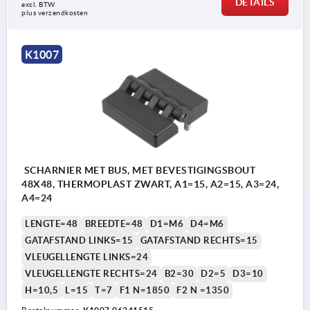
DETAILS
excl. BTW 
plus verzendkosten
K1007
SCHARNIER MET BUS, MET BEVESTIGINGSBOUT
48X48, THERMOPLAST ZWART, A1=15, A2=15, A3=24,
A4=24
LENGTE=48
BREEDTE=48
D1=M6
D4=M6
GATAFSTAND LINKS=15
GATAFSTAND RECHTS=15
VLEUGELLENGTE LINKS=24
VLEUGELLENGTE RECHTS=24
B2=30
D2=5
D3=10
H=10,5
L=15
T=7
F1 N=1850
F2 N =1350