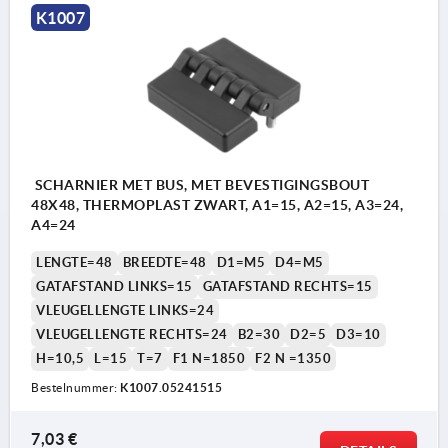
K1007
SCHARNIER MET BUS, MET BEVESTIGINGSBOUT
48X48, THERMOPLAST ZWART, A1=15, A2=15, A3=24,
A4=24
LENGTE=48
BREEDTE=48
D1=M5
D4=M5
GATAFSTAND LINKS=15
GATAFSTAND RECHTS=15
VLEUGELLENGTE LINKS=24
VLEUGELLENGTE RECHTS=24
B2=30
D2=5
D3=10
H=10,5
L=15
T=7
F1 N=1850
F2 N =1350
Bestelnummer:
K1007.05241515
7,03 €