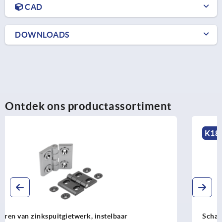
CAD
DOWNLOADS
Ontdek ons productassortiment
K1809
Scharnieren van rvs 1.4301 gepolijst of gestraald,