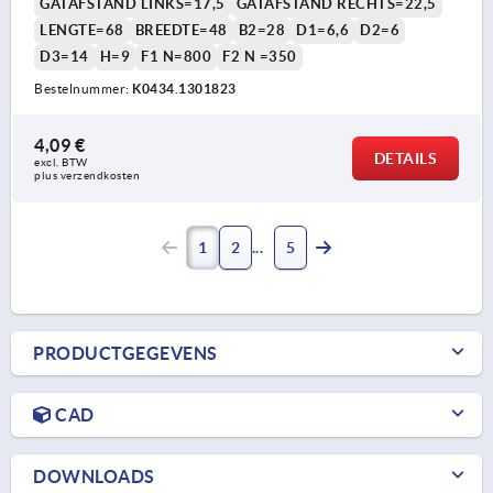
GATAFSTAND LINKS=17,5
GATAFSTAND RECHTS=22,5
LENGTE=68
BREEDTE=48
B2=28
D1=6,6
D2=6
D3=14
H=9
F1 N=800
F2 N =350
Bestelnummer:
K0434.1301823
4,09 €
DETAILS
excl. BTW 
plus verzendkosten
1
2
5
PRODUCTGEGEVENS
CAD
DOWNLOADS