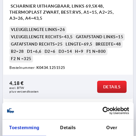
SCHARNIER UITHANGBAAR, LINKS 69,5X48,
THERMOPLAST ZWART, BEST:RVS, A1=15, A2=25,
A3=26, A4=43,5
VLEUGELLENGTE LINKS=26
VLEUGELLENGTE RECHTS=43,5
GATAFSTAND LINKS=15
GATAFSTAND RECHTS=25
LENGTE=69,5
BREEDTE=48
B2=28
D1=6,6
D2=6
D3=14
H=9
F1 N=800
F2 N =325
Bestelnummer:
K0434.1251525
4,18 €
DETAILS
excl. BTW 
plus verzendkosten
K0434
Toestemming
Details
Over