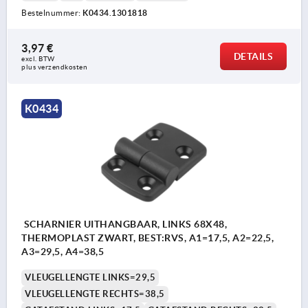
Bestelnummer:
K0434.1301818
3,97 €
DETAILS
excl. BTW 
plus verzendkosten
K0434
SCHARNIER UITHANGBAAR, LINKS 68X48,
THERMOPLAST ZWART, BEST:RVS, A1=17,5, A2=22,5,
A3=29,5, A4=38,5
VLEUGELLENGTE LINKS=29,5
VLEUGELLENGTE RECHTS=38,5