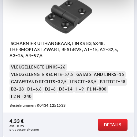
SCHARNIER UITHANGBAAR, LINKS 83,5X48,
THERMOPLAST ZWART, BEST:RVS, A1=15, A2=32,5,
A3=26, A4=57,5
VLEUGELLENGTE LINKS=26
VLEUGELLENGTE RECHTS=57,5
GATAFSTAND LINKS=15
GATAFSTAND RECHTS=32,5
LENGTE=83,5
BREEDTE=48
B2=28
D1=6,6
D2=6
D3=14
H=9
F1 N=800
F2 N =240
Bestelnummer:
K0434.1251533
4,33 €
DETAILS
excl. BTW 
plus verzendkosten