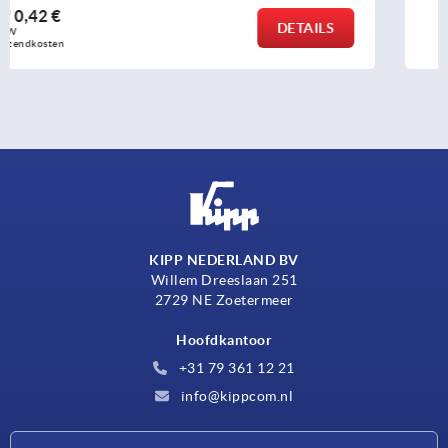
vanaf
16,91 €
DETAILS
excl. BTW 
plus verzendkosten
KIPP NEDERLAND BV
Willem Dreeslaan 251
2729 NE Zoetermeer
Hoofdkantoor
+31 79 361 12 21
info@kippcom.nl