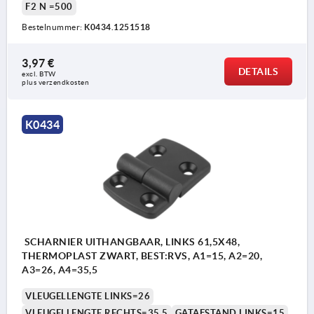
F2 N =500
Bestelnummer:
K0434.1251518
3,97 €
DETAILS
excl. BTW 
plus verzendkosten
K0434
SCHARNIER UITHANGBAAR, LINKS 61,5X48,
THERMOPLAST ZWART, BEST:RVS, A1=15, A2=20,
A3=26, A4=35,5
VLEUGELLENGTE LINKS=26
VLEUGELLENGTE RECHTS=35,5
GATAFSTAND LINKS=15