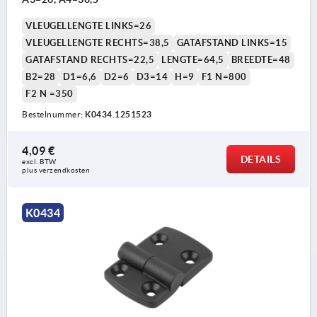
VLEUGELLENGTE LINKS=26
VLEUGELLENGTE RECHTS=38,5
GATAFSTAND LINKS=15
GATAFSTAND RECHTS=22,5
LENGTE=64,5
BREEDTE=48
B2=28
D1=6,6
D2=6
D3=14
H=9
F1 N=800
F2 N =350
Bestelnummer:
K0434.1251523
4,09 €
DETAILS
excl. BTW 
plus verzendkosten
K0434