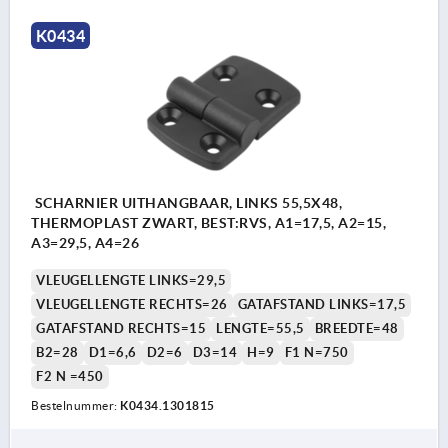
K0434
SCHARNIER UITHANGBAAR, LINKS 55,5X48,
THERMOPLAST ZWART, BEST:RVS, A1=17,5, A2=15,
A3=29,5, A4=26
VLEUGELLENGTE LINKS=29,5
VLEUGELLENGTE RECHTS=26
GATAFSTAND LINKS=17,5
GATAFSTAND RECHTS=15
LENGTE=55,5
BREEDTE=48
B2=28
D1=6,6
D2=6
D3=14
H=9
F1 N=750
F2 N =450
Bestelnummer:
K0434.1301815