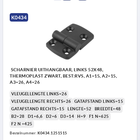
K0434
SCHARNIER UITHANGBAAR, LINKS 52X48,
THERMOPLAST ZWART, BEST:RVS, A1=15, A2=15,
A3=26, A4=26
VLEUGELLENGTE LINKS=26
VLEUGELLENGTE RECHTS=26
GATAFSTAND LINKS=15
GATAFSTAND RECHTS=15
LENGTE=52
BREEDTE=48
B2=28
D1=6,6
D2=6
D3=14
H=9
F1 N=625
F2 N =425
Bestelnummer:
K0434.1251515