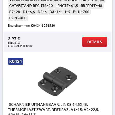
GATAFSTAND RECHTS=20
LENGTE=61,5
BREEDTE=48
B2=28
D1=6,6
D2=6
D3=14
H=9
F1 N=700
F2 N =400
Bestelnummer:
K0434.1251520
3,97 €
DETAILS
excl. BTW 
plus verzendkosten
K0434
SCHARNIER UITHANGBAAR, LINKS 64,5X48,
THERMOPLAST ZWART, BEST:RVS, A1=15, A2=22,5,
A3=26, A4=38,5