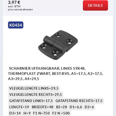
3,97 €
DETAILS
excl. BTW 
plus verzendkosten
K0434
SCHARNIER UITHANGBAAR, LINKS 59X48,
THERMOPLAST ZWART, BEST:RVS, A1=17,5, A2=17,5,
A3=29,5, A4=29,5
VLEUGELLENGTE LINKS=29,5
VLEUGELLENGTE RECHTS=29,5
GATAFSTAND LINKS=17,5
GATAFSTAND RECHTS=17,5
LENGTE=59
BREEDTE=48
B2=28
D1=6,6
D2=6
D3=14
H=9
F1 N=750
F2 N =500