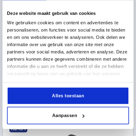
Deze website maakt gebruik van cookies
We gebruiken cookies om content en advertenties te
SCHARNIER UITHANGBAAR, LINKS 74,5X48,
personaliseren, om functies voor social media te bieden
THERMOPLAST ZWART, BEST:RVS, A1=15, A2=27,5,
A3=26, A4=48,5
en om ons websiteverkeer te analyseren. Ook delen we
informatie over uw gebruik van onze site met onze
VLEUGELLENGTE LINKS=26
partners voor social media, adverteren en analyse. Deze
VLEUGELLENGTE RECHTS=48,5
GATAFSTAND LINKS=15
partners kunnen deze gegevens combineren met andere
GATAFSTAND RECHTS=27,5
LENGTE=74,5
BREEDTE=48
informatie die u aan ze heeft verstrekt of die ze hebben
B2=28
D1=6,6
D2=6
D3=14
H=9
F1 N=800
verzameld op basis van uw gebruik van hun services.
F2 N =320
Bestelnummer:
K0434.1251528
Alles toestaan
4,27 €
DETAILS
excl. BTW 
plus verzendkosten
Aanpassen
K0434