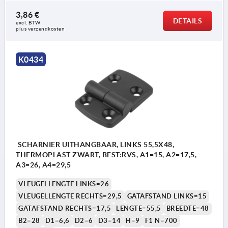
3,86 €
DETAILS
excl. BTW 
plus verzendkosten
K0434
SCHARNIER UITHANGBAAR, LINKS 55,5X48,
THERMOPLAST ZWART, BEST:RVS, A1=15, A2=17,5,
A3=26, A4=29,5
VLEUGELLENGTE LINKS=26
VLEUGELLENGTE RECHTS=29,5
GATAFSTAND LINKS=15
GATAFSTAND RECHTS=17,5
LENGTE=55,5
BREEDTE=48
B2=28
D1=6,6
D2=6
D3=14
H=9
F1 N=700