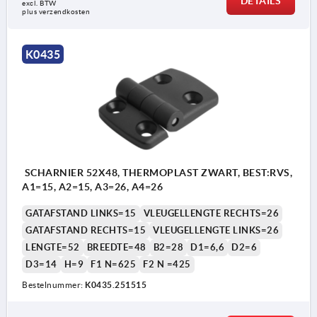
DETAILS
excl. BTW 
plus verzendkosten
K0435
SCHARNIER 52X48, THERMOPLAST ZWART, BEST:RVS,
A1=15, A2=15, A3=26, A4=26
GATAFSTAND LINKS=15
VLEUGELLENGTE RECHTS=26
GATAFSTAND RECHTS=15
VLEUGELLENGTE LINKS=26
LENGTE=52
BREEDTE=48
B2=28
D1=6,6
D2=6
D3=14
H=9
F1 N=625
F2 N =425
Bestelnummer:
K0435.251515