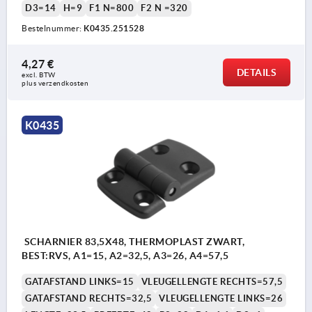
D3=14
H=9
F1 N=800
F2 N =320
Bestelnummer:
K0435.251528
4,27 €
DETAILS
excl. BTW 
plus verzendkosten
K0435
SCHARNIER 83,5X48, THERMOPLAST ZWART,
BEST:RVS, A1=15, A2=32,5, A3=26, A4=57,5
GATAFSTAND LINKS=15
VLEUGELLENGTE RECHTS=57,5
GATAFSTAND RECHTS=32,5
VLEUGELLENGTE LINKS=26