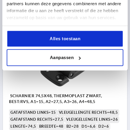
partners kunnen deze gegevens combineren met andere
Bestelnummer:
K0435.251525
informatie die u aan ze heeft verstrekt of die ze hebben
verzameld op basis van uw gebruik van hun services.
4,18 €
DETAILS
excl. BTW 
plus verzendkosten
Alles toestaan
K0435
Aanpassen
SCHARNIER 74,5X48, THERMOPLAST ZWART,
BEST:RVS, A1=15, A2=27,5, A3=26, A4=48,5
GATAFSTAND LINKS=15
VLEUGELLENGTE RECHTS=48,5
GATAFSTAND RECHTS=27,5
VLEUGELLENGTE LINKS=26
LENGTE=74,5
BREEDTE=48
B2=28
D1=6,6
D2=6