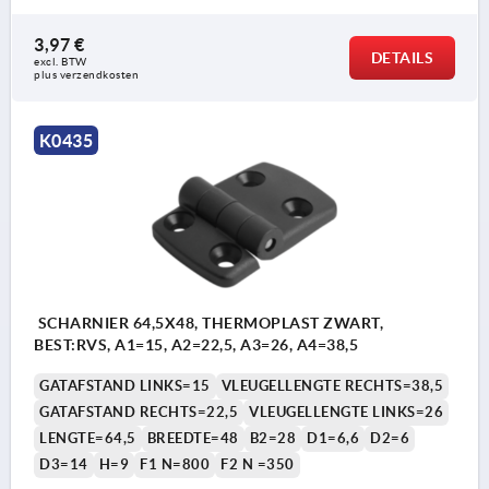
3,97 €
DETAILS
excl. BTW 
plus verzendkosten
K0435
SCHARNIER 64,5X48, THERMOPLAST ZWART,
BEST:RVS, A1=15, A2=22,5, A3=26, A4=38,5
GATAFSTAND LINKS=15
VLEUGELLENGTE RECHTS=38,5
GATAFSTAND RECHTS=22,5
VLEUGELLENGTE LINKS=26
LENGTE=64,5
BREEDTE=48
B2=28
D1=6,6
D2=6
D3=14
H=9
F1 N=800
F2 N =350