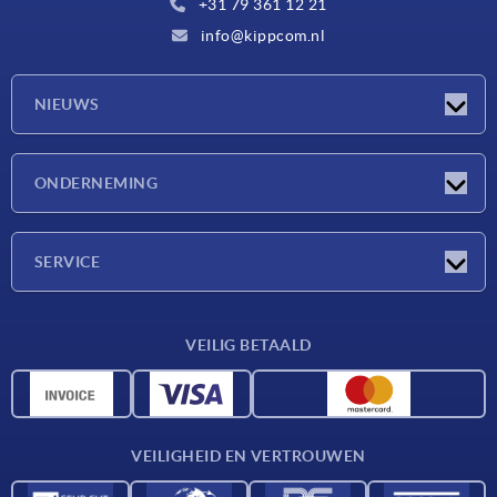
+31 79 361 12 21
info@kippcom.nl
NIEUWS
Nieuwtjes
ONDERNEMING
Beurzen
Onderneming
SERVICE
Leveringsvoorwaarden
VEILIG BETAALD
Materiaaloverzicht
CAD-gegevens
Contact
VEILIGHEID EN VERTROUWEN