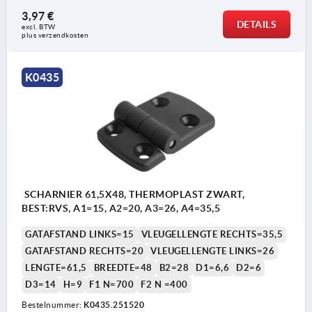
3,97 €
DETAILS
excl. BTW 
plus verzendkosten
K0435
SCHARNIER 61,5X48, THERMOPLAST ZWART,
BEST:RVS, A1=15, A2=20, A3=26, A4=35,5
GATAFSTAND LINKS=15
VLEUGELLENGTE RECHTS=35,5
GATAFSTAND RECHTS=20
VLEUGELLENGTE LINKS=26
LENGTE=61,5
BREEDTE=48
B2=28
D1=6,6
D2=6
D3=14
H=9
F1 N=700
F2 N =400
Bestelnummer:
K0435.251520