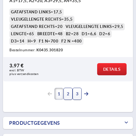
A1=17,5, A2=20, A3=29,5, A4=35,5
GATAFSTAND LINKS=17,5
VLEUGELLENGTE RECHTS=35,5
GATAFSTAND RECHTS=20
VLEUGELLENGTE LINKS=29,5
LENGTE=65
BREEDTE=48
B2=28
D1=6,6
D2=6
D3=14
H=9
F1 N=700
F2 N =400
Bestelnummer:
K0435.301820
3,97 €
DETAILS
excl. BTW 
plus verzendkosten
1
2
3
PRODUCTGEGEVENS