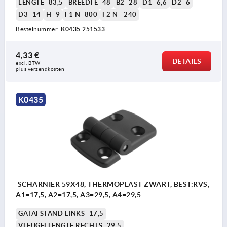
LENGTE=83,5
BREEDTE=48
B2=28
D1=6,6
D2=6
D3=14
H=9
F1 N=800
F2 N =240
Bestelnummer:
K0435.251533
4,33 €
DETAILS
excl. BTW 
plus verzendkosten
K0435
SCHARNIER 59X48, THERMOPLAST ZWART, BEST:RVS,
A1=17,5, A2=17,5, A3=29,5, A4=29,5
GATAFSTAND LINKS=17,5
VLEUGELLENGTE RECHTS=29,5