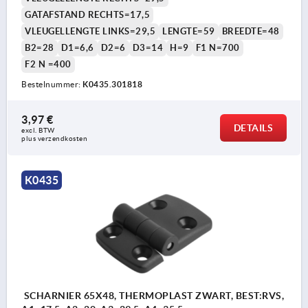
GATAFSTAND RECHTS=17,5
VLEUGELLENGTE LINKS=29,5
LENGTE=59
BREEDTE=48
B2=28
D1=6,6
D2=6
D3=14
H=9
F1 N=700
F2 N =400
Bestelnummer:
K0435.301818
3,97 €
DETAILS
excl. BTW 
plus verzendkosten
K0435
SCHARNIER 65X48, THERMOPLAST ZWART, BEST:RVS,