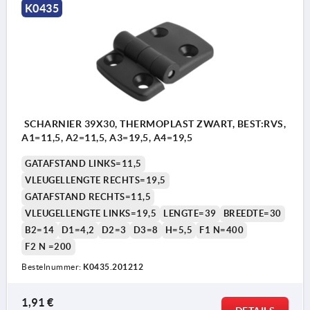
K0435
SCHARNIER 39X30, THERMOPLAST ZWART, BEST:RVS,
A1=11,5, A2=11,5, A3=19,5, A4=19,5
GATAFSTAND LINKS=11,5
VLEUGELLENGTE RECHTS=19,5
GATAFSTAND RECHTS=11,5
VLEUGELLENGTE LINKS=19,5
LENGTE=39
BREEDTE=30
B2=14
D1=4,2
D2=3
D3=8
H=5,5
F1 N=400
F2 N =200
Bestelnummer:
K0435.201212
1,91 €