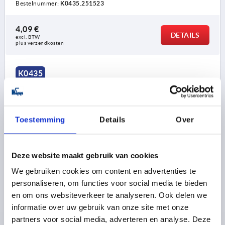
Bestelnummer:
K0435.251523
4,09 €
DETAILS
excl. BTW 
plus verzendkosten
K0435
Toestemming
Details
Over
Deze website maakt gebruik van cookies
SCHARNIER 69,5X48, THERMOPLAST ZWART,
BEST:RVS, A1=15, A2=25, A3=26, A4=43,5
We gebruiken cookies om content en advertenties te
personaliseren, om functies voor social media te bieden
GATAFSTAND LINKS=15
VLEUGELLENGTE RECHTS=43,5
en om ons websiteverkeer te analyseren. Ook delen we
GATAFSTAND RECHTS=25
VLEUGELLENGTE LINKS=26
informatie over uw gebruik van onze site met onze
LENGTE=69,5
BREEDTE=48
B2=28
D1=6,6
D2=6
partners voor social media, adverteren en analyse. Deze
D3=14
H=9
F1 N=800
F2 N =325