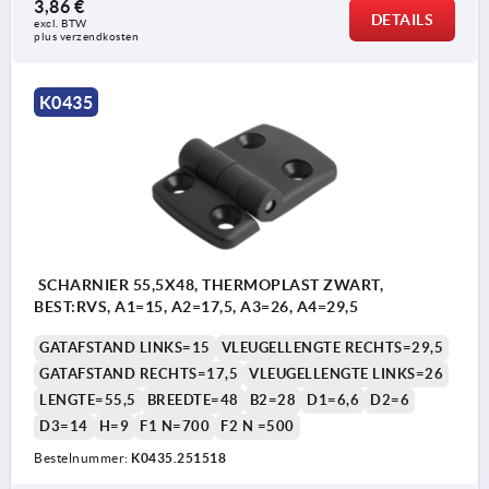
3,86 €
DETAILS
excl. BTW 
plus verzendkosten
K0435
SCHARNIER 55,5X48, THERMOPLAST ZWART,
BEST:RVS, A1=15, A2=17,5, A3=26, A4=29,5
GATAFSTAND LINKS=15
VLEUGELLENGTE RECHTS=29,5
GATAFSTAND RECHTS=17,5
VLEUGELLENGTE LINKS=26
LENGTE=55,5
BREEDTE=48
B2=28
D1=6,6
D2=6
D3=14
H=9
F1 N=700
F2 N =500
Bestelnummer:
K0435.251518