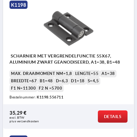
K1198
SCHARNIER MET VERGRENDELFUNCTIE 55X67,
ALUMINIUM ZWART GEANODISEERD, A1=38, B1=48
MAX. DRAAIMOMENT NM=1,8
LENGTE=55
A1=38
BREEDTE=67
B1=48
D=6,3
D1=18
S=4,5
F1 N=11300
F2 N =5700
Bestelnummer:
K1198.556711
35,29 €
DETAILS
excl. BTW 
plus verzendkosten