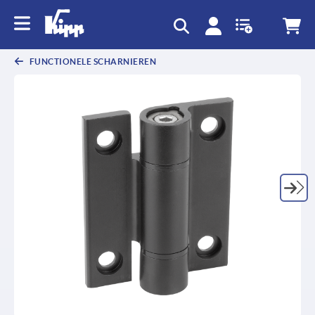
text.skipToContent
text.skipToNavigation
FUNCTIONELE SCHARNIEREN