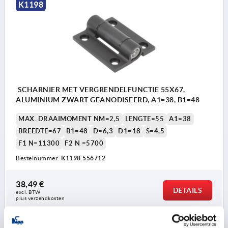
K1198
SCHARNIER MET VERGRENDELFUNCTIE 55X67,
ALUMINIUM ZWART GEANODISEERD, A1=38, B1=48
MAX. DRAAIMOMENT NM=2,5
LENGTE=55
A1=38
BREEDTE=67
B1=48
D=6,3
D1=18
S=4,5
F1 N=11300
F2 N =5700
Bestelnummer:
K1198.556712
38,49 €
DETAILS
excl. BTW 
plus verzendkosten