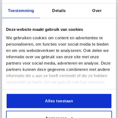
K1198
Toestemming
Details
Over
Deze website maakt gebruik van cookies
We gebruiken cookies om content en advertenties te
personaliseren, om functies voor social media te bieden
SCHARNIER MET VERGRENDELFUNCTIE 55X67,
ALUMINIUM ZWART GEANODISEERD, A1=38, B1=48
en om ons websiteverkeer te analyseren. Ook delen we
informatie over uw gebruik van onze site met onze
MAX. DRAAIMOMENT NM=3,2
LENGTE=55
A1=38
partners voor social media, adverteren en analyse. Deze
BREEDTE=67
B1=48
D=6,3
D1=18
S=4,5
partners kunnen deze gegevens combineren met andere
F1 N=11300
F2 N =5700
informatie die u aan ze heeft verstrekt of die ze hebben
Bestelnummer:
K1198.556713
verzameld op basis van uw gebruik van hun services.
46,19 €
DETAILS
excl. BTW 
Alles toestaan
plus verzendkosten
K1198