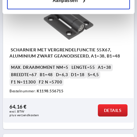
Aanpassen
SCHARNIER MET VERGRENDELFUNCTIE 55X67,
ALUMINIUM ZWART GEANODISEERD, A1=38, B1=48
MAX. DRAAIMOMENT NM=5
LENGTE=55
A1=38
BREEDTE=67
B1=48
D=6,3
D1=18
S=4,5
F1 N=11300
F2 N =5700
Bestelnummer:
K1198.556715
64,16 €
DETAILS
excl. BTW 
plus verzendkosten