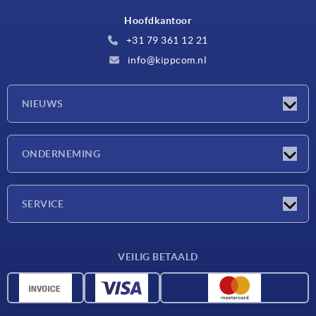
Hoofdkantoor
+31 79 361 12 21
info@kippcom.nl
NIEUWS
Nieuwtjes
ONDERNEMING
Beurzen
Onderneming
SERVICE
Leveringsvoorwaarden
VEILIG BETAALD
Materiaaloverzicht
CAD-gegevens
Contact