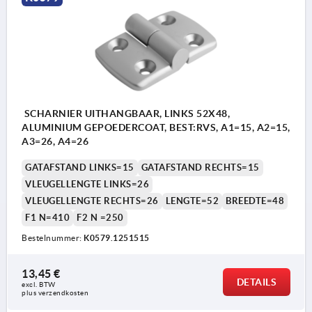
SCHARNIER UITHANGBAAR, LINKS 52X48,
ALUMINIUM GEPOEDERCOAT, BEST:RVS, A1=15, A2=15,
A3=26, A4=26
GATAFSTAND LINKS=15
GATAFSTAND RECHTS=15
VLEUGELLENGTE LINKS=26
VLEUGELLENGTE RECHTS=26
LENGTE=52
BREEDTE=48
F1 N=410
F2 N =250
Bestelnummer:
K0579.1251515
13,45 €
DETAILS
excl. BTW 
plus verzendkosten