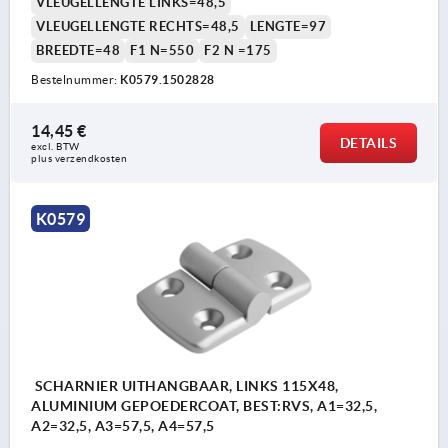
VLEUGELLENGTE LINKS=48,5
VLEUGELLENGTE RECHTS=48,5
LENGTE=97
BREEDTE=48
F1 N=550
F2 N =175
Bestelnummer:
K0579.1502828
14,45 €
DETAILS
excl. BTW 
plus verzendkosten
K0579
SCHARNIER UITHANGBAAR, LINKS 115X48,
ALUMINIUM GEPOEDERCOAT, BEST:RVS, A1=32,5,
A2=32,5, A3=57,5, A4=57,5