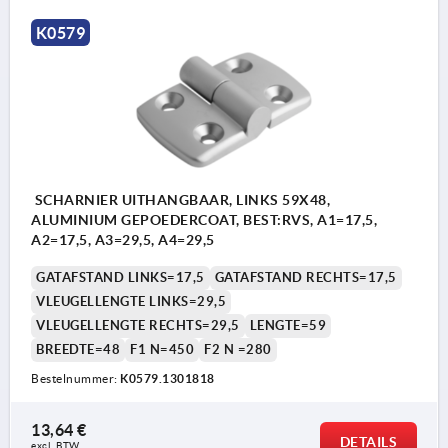
K0579
SCHARNIER UITHANGBAAR, LINKS 59X48,
ALUMINIUM GEPOEDERCOAT, BEST:RVS, A1=17,5,
A2=17,5, A3=29,5, A4=29,5
GATAFSTAND LINKS=17,5
GATAFSTAND RECHTS=17,5
VLEUGELLENGTE LINKS=29,5
VLEUGELLENGTE RECHTS=29,5
LENGTE=59
BREEDTE=48
F1 N=450
F2 N =280
Bestelnummer:
K0579.1301818
13,64 €
DETAILS
excl. BTW 