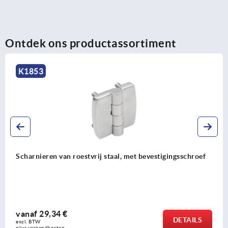
Ontdek ons productassortiment
K1852
vestigingsschroef
Scharnieren van rvs 1.4401, niet zich
vanaf
13,53 €
DETAILS
excl. BTW 
plus verzendkosten