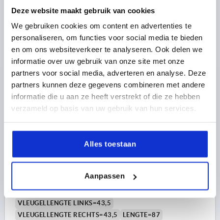
Bestelnummer:
K0579.1402323
Deze website maakt gebruik van cookies
We gebruiken cookies om content en advertenties te
14,04 €
DETAILS
excl. BTW 
personaliseren, om functies voor social media te bieden
plus verzendkosten
en om ons websiteverkeer te analyseren. Ook delen we
informatie over uw gebruik van onze site met onze
K0579
partners voor social media, adverteren en analyse. Deze
partners kunnen deze gegevens combineren met andere
informatie die u aan ze heeft verstrekt of die ze hebben
verzameld op basis van uw gebruik van hun services.
Alles toestaan
SCHARNIER UITHANGBAAR, LINKS 87X48,
ALUMINIUM GEPOEDERCOAT, BEST:RVS, A1=25, A2=25,
A3=43,5, A4=43,5
Aanpassen
GATAFSTAND LINKS=25
GATAFSTAND RECHTS=25
VLEUGELLENGTE LINKS=43,5
VLEUGELLENGTE RECHTS=43,5
LENGTE=87