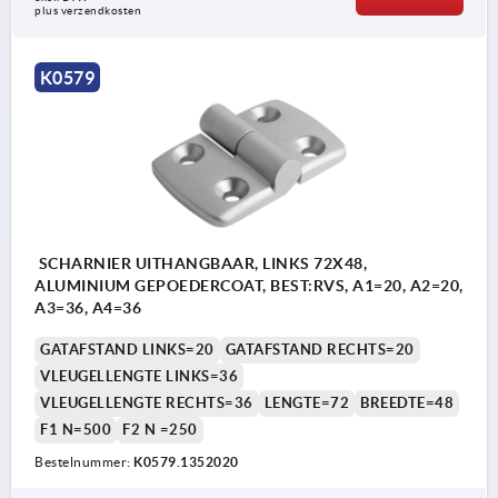
plus verzendkosten
K0579
SCHARNIER UITHANGBAAR, LINKS 72X48,
ALUMINIUM GEPOEDERCOAT, BEST:RVS, A1=20, A2=20,
A3=36, A4=36
GATAFSTAND LINKS=20
GATAFSTAND RECHTS=20
VLEUGELLENGTE LINKS=36
VLEUGELLENGTE RECHTS=36
LENGTE=72
BREEDTE=48
F1 N=500
F2 N =250
Bestelnummer:
K0579.1352020