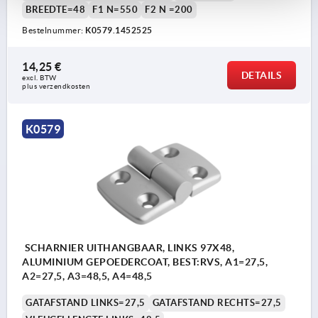
BREEDTE=48
F1 N=550
F2 N =200
Bestelnummer:
K0579.1452525
14,25 €
DETAILS
excl. BTW 
plus verzendkosten
K0579
SCHARNIER UITHANGBAAR, LINKS 97X48,
ALUMINIUM GEPOEDERCOAT, BEST:RVS, A1=27,5,
A2=27,5, A3=48,5, A4=48,5
GATAFSTAND LINKS=27,5
GATAFSTAND RECHTS=27,5