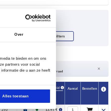
Over
 media te bieden en om ons
ze partners voor social
Levertijd op aanvraag
nformatie die u aan ze heeft
Momenteel niet op voorraad
Beschikbaarheid
CAD
Aantal
Bestellen
F2 N
Prijs
Alles toestaan
250
13,45 €