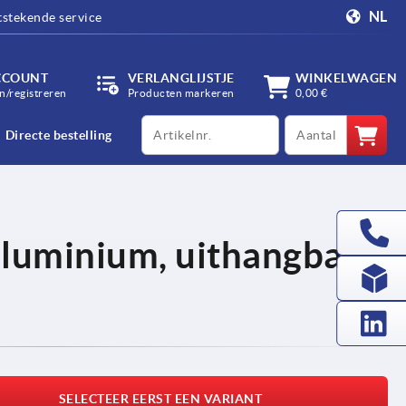
NL
tstekende service
CCOUNT
VERLANGLIJSTJE
WINKELWAGEN
/registreren
Producten markeren
0,00 €
productCode
qty
Directe bestelling
aluminium, uithangbaar,
SELECTEER EERST EEN VARIANT