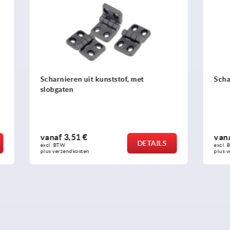
 uit kunststof, met
Scharnieren uit kunststof
 €
vanaf
1,91 €
DETAILS
excl. BTW 
sten
plus verzendkosten