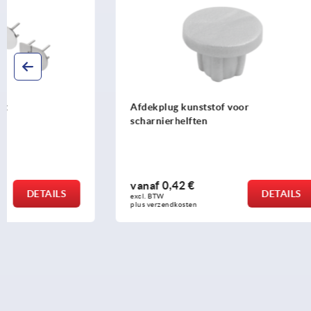
Afdekplug kunststof voor
Scharnieren
scharnierhelften
slobgaten
vanaf
0,42 €
vanaf
3,51
DETAILS
excl. BTW 
excl. BTW 
plus verzendkosten
plus verzendko