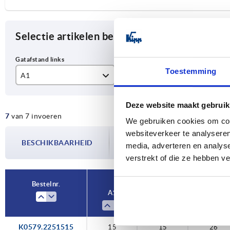
Selectie artikelen begrenzen
Toestemming
A1
A2
A3
15
15
26
Deze website maakt gebruik
7
van 7 invoeren
17,5
17,5
29
We gebruiken cookies om cont
De beschikbaarheid wordt meerdere
websiteverkeer te analyseren
20
20
36
BESCHIKBAARHEID
bijgewerkt. In de laatste stap voorda
media, adverteren en analys
over de bevestigde verzenddatum.
22,5
22,5
38
verstrekt of die ze hebben v
25
25
43
Bestelnr.
A1
A2
A3
27,5
27,5
48
32,5
32,5
57
K0579.2251515
15
15
26