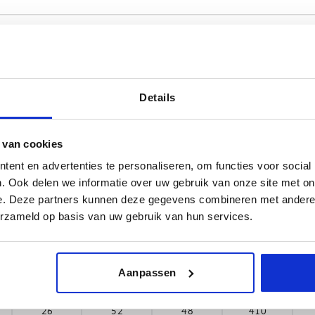
Details
A4
A
26
52
 van cookies
TABEL VERGROTEN
,5
29,5
59
ent en advertenties te personaliseren, om functies voor social
 keren per dag met regelmatige tussenpozen
. Ook delen we informatie over uw gebruik van onze site met on
36
72
1-3 dagen
t je je bestelling afrondt, word je geïnformeerd
e. Deze partners kunnen deze gegevens combineren met andere i
4-20 dagen
,5
38,5
77
erzameld op basis van uw gebruik van hun services.
,5
43,5
87
A4
A
B
F1 N
Aanpassen
,5
48,5
97
,5
57,5
115
26
52
48
410