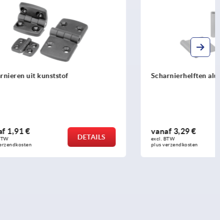
Scharnierhelften aluminium, inwendig
vanaf
3,29 €
DETAILS
DETAILS
excl. BTW 
plus verzendkosten