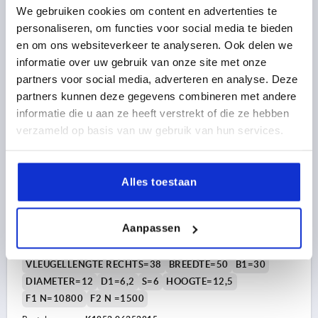
18,33 €
We gebruiken cookies om content en advertenties te
DETAILS
excl. BTW 
personaliseren, om functies voor social media te bieden
plus verzendkosten
en om ons websiteverkeer te analyseren. Ook delen we
informatie over uw gebruik van onze site met onze
K1852
partners voor social media, adverteren en analyse. Deze
partners kunnen deze gegevens combineren met andere
informatie die u aan ze heeft verstrekt of die ze hebben
verzameld op basis van uw gebruik van hun services.
Alles toestaan
SCHARNIER 63X50, RVS A4, A1=15, A2=28, A3=25,
A4=38
Aanpassen
LENGTE=63
GATAFSTAND LINKS=15
GATAFSTAND RECHTS=28
VLEUGELLENGTE LINKS=25
VLEUGELLENGTE RECHTS=38
BREEDTE=50
B1=30
DIAMETER=12
D1=6,2
S=6
HOOGTE=12,5
F1 N=10800
F2 N =1500