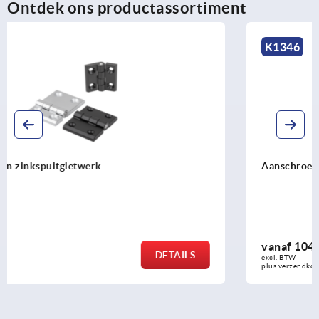
Ontdek ons productassortiment
K1346
Aanschroefscharnieren instelbaar van rvs
vanaf
104,65 €
DETAILS
excl. BTW 
plus verzendkosten