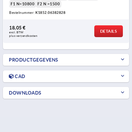
F1 N=10800
F2 N =1500
Bestelnummer:
K1852.06382828
18,05 €
DETAILS
excl. BTW 
plus verzendkosten
PRODUCTGEGEVENS
CAD
DOWNLOADS