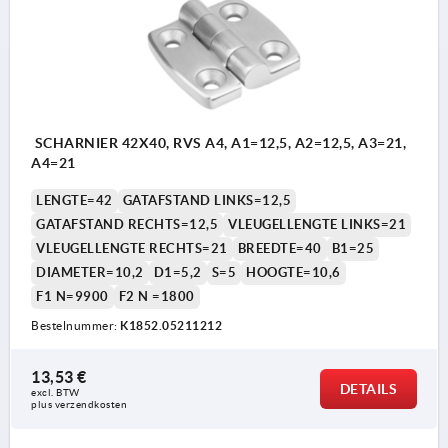
SCHARNIER 42X40, RVS A4, A1=12,5, A2=12,5, A3=21,
A4=21
LENGTE=42
GATAFSTAND LINKS=12,5
GATAFSTAND RECHTS=12,5
VLEUGELLENGTE LINKS=21
VLEUGELLENGTE RECHTS=21
BREEDTE=40
B1=25
DIAMETER=10,2
D1=5,2
S=5
HOOGTE=10,6
F1 N=9900
F2 N =1800
Bestelnummer:
K1852.05211212
13,53 €
DETAILS
excl. BTW 
plus verzendkosten