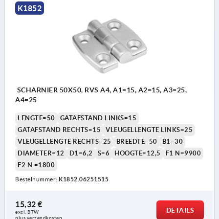
K1852
SCHARNIER 50X50, RVS A4, A1=15, A2=15, A3=25,
A4=25
LENGTE=50
GATAFSTAND LINKS=15
GATAFSTAND RECHTS=15
VLEUGELLENGTE LINKS=25
VLEUGELLENGTE RECHTS=25
BREEDTE=50
B1=30
DIAMETER=12
D1=6,2
S=6
HOOGTE=12,5
F1 N=9900
F2 N =1800
Bestelnummer:
K1852.06251515
15,32 €
DETAILS
excl. BTW 
plus verzendkosten