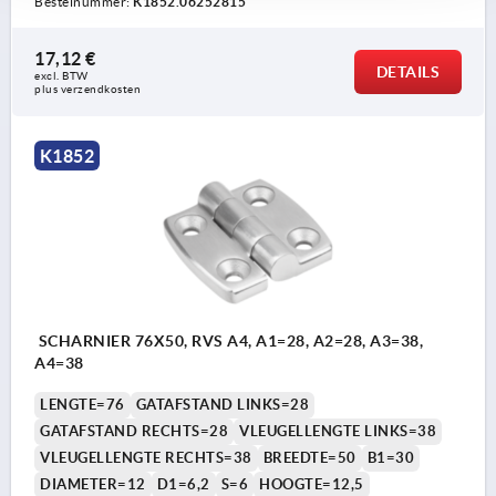
Bestelnummer:
K1852.06252815
17,12 €
DETAILS
excl. BTW 
plus verzendkosten
K1852
SCHARNIER 76X50, RVS A4, A1=28, A2=28, A3=38,
A4=38
LENGTE=76
GATAFSTAND LINKS=28
GATAFSTAND RECHTS=28
VLEUGELLENGTE LINKS=38
VLEUGELLENGTE RECHTS=38
BREEDTE=50
B1=30
DIAMETER=12
D1=6,2
S=6
HOOGTE=12,5