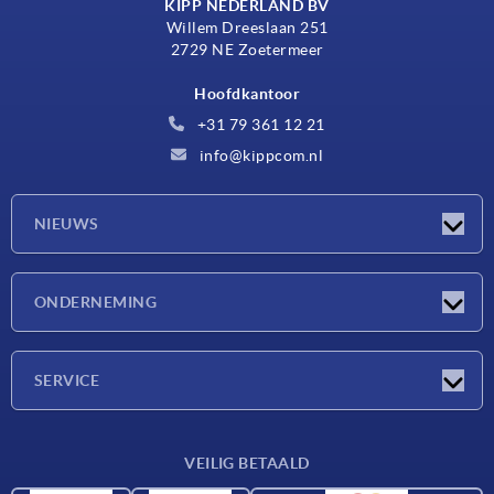
KIPP NEDERLAND BV
Willem Dreeslaan 251
2729 NE Zoetermeer
Hoofdkantoor
+31 79 361 12 21
info@kippcom.nl
NIEUWS
Nieuwtjes
ONDERNEMING
Beurzen
Onderneming
SERVICE
Leveringsvoorwaarden
VEILIG BETAALD
Materiaaloverzicht