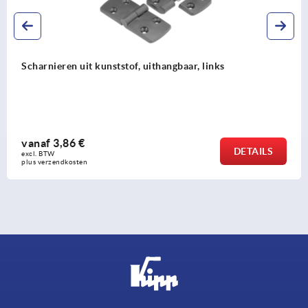
Scharnieren uit kunststof, met slobgaten
vanaf
3,51 €
AILS
DE
excl. BTW 
plus verzendkosten