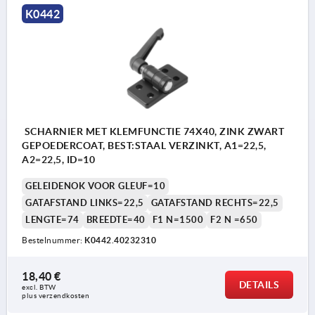
K0442
SCHARNIER MET KLEMFUNCTIE 74X40, ZINK ZWART
GEPOEDERCOAT, BEST:STAAL VERZINKT, A1=22,5,
A2=22,5, ID=10
GELEIDENOK VOOR GLEUF=10
GATAFSTAND LINKS=22,5
GATAFSTAND RECHTS=22,5
LENGTE=74
BREEDTE=40
F1 N=1500
F2 N =650
Bestelnummer:
K0442.40232310
18,40 €
DETAILS
excl. BTW 
plus verzendkosten