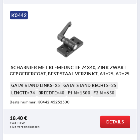
K0442
SCHARNIER MET KLEMFUNCTIE 74X40, ZINK ZWART
GEPOEDERCOAT, BEST:STAAL VERZINKT, A1=25, A2=25
GATAFSTAND LINKS=25
GATAFSTAND RECHTS=25
LENGTE=74
BREEDTE=40
F1 N=1500
F2 N =650
Bestelnummer:
K0442.45252500
18,40 €
DETAILS
excl. BTW 
plus verzendkosten