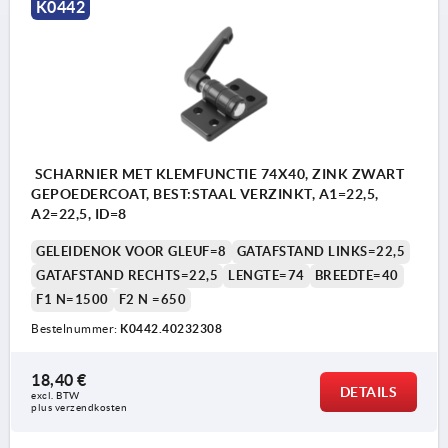
K0442
SCHARNIER MET KLEMFUNCTIE 74X40, ZINK ZWART
GEPOEDERCOAT, BEST:STAAL VERZINKT, A1=22,5,
A2=22,5, ID=8
GELEIDENOK VOOR GLEUF=8
GATAFSTAND LINKS=22,5
GATAFSTAND RECHTS=22,5
LENGTE=74
BREEDTE=40
F1 N=1500
F2 N =650
Bestelnummer:
K0442.40232308
18,40 €
DETAILS
excl. BTW 
plus verzendkosten