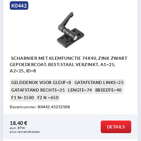
K0442
SCHARNIER MET KLEMFUNCTIE 74X40, ZINK ZWART
GEPOEDERCOAT, BEST:STAAL VERZINKT, A1=25,
A2=25, ID=8
GELEIDENOK VOOR GLEUF=8
GATAFSTAND LINKS=25
GATAFSTAND RECHTS=25
LENGTE=74
BREEDTE=40
F1 N=1500
F2 N =650
Bestelnummer:
K0442.45252508
18,40 €
DETAILS
excl. BTW 
plus verzendkosten