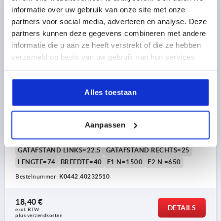
informatie over uw gebruik van onze site met onze
K0442
partners voor social media, adverteren en analyse. Deze
partners kunnen deze gegevens combineren met andere
informatie die u aan ze heeft verstrekt of die ze hebben
verzameld op basis van uw gebruik van hun services.
Alles toestaan
SCHARNIER MET KLEMFUNCTIE 74X40, ZINK ZWART
GEPOEDERCOAT, BEST:STAAL VERZINKT, A1=22,5,
A2=25, ID=10
Aanpassen
GELEIDENOK VOOR GLEUF=10
GATAFSTAND LINKS=22,5
GATAFSTAND RECHTS=25
LENGTE=74
BREEDTE=40
F1 N=1500
F2 N =650
Bestelnummer:
K0442.40232510
18,40 €
DETAILS
excl. BTW 
plus verzendkosten