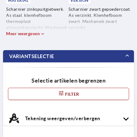
MATERIAL
VERSION
Scharnier zinkspuitgietwerk.
Scharnier zwart gepoedercoat.
As staal. klemhefboom
As verzinkt. Klemhefboom
thermoplast
zwart. Mechaniek zwart
glasvezelversterkt. Mechaniek
verzinkt.
staal.
Meer weergeven
VARIANTSELECTIE
Selectie artikelen begrenzen
FILTER
Tekening weergeven/verbergen