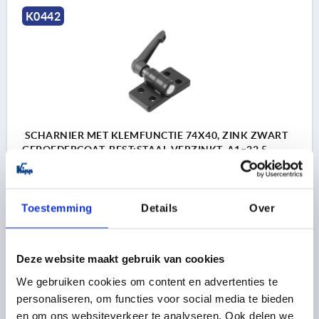
K0442
SCHARNIER MET KLEMFUNCTIE 74X40, ZINK ZWART
GEPOEDERCOAT, BEST:STAAL VERZINKT, A1=22,5,
A2=25, ID=8
GELEIDENOK VOOR GLEUF=8
GATAFSTAND LINKS=22,5
Toestemming
Details
Over
GATAFSTAND RECHTS=25
LENGTE=74
BREEDTE=40
F1 N=1500
F2 N =650
Bestelnummer:
K0442.40232508
Deze website maakt gebruik van cookies
We gebruiken cookies om content en advertenties te
18,40 €
DETAILS
excl. BTW 
personaliseren, om functies voor social media te bieden
plus verzendkosten
en om ons websiteverkeer te analyseren. Ook delen we