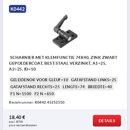
K0442
SCHARNIER MET KLEMFUNCTIE 74X40, ZINK ZWART
GEPOEDERCOAT, BEST:STAAL VERZINKT, A1=25,
A2=25, ID=10
GELEIDENOK VOOR GLEUF=10
GATAFSTAND LINKS=25
GATAFSTAND RECHTS=25
LENGTE=74
BREEDTE=40
F1 N=1500
F2 N =650
Bestelnummer:
K0442.45252510
18,40 €
DETAILS
excl. BTW 
plus verzendkosten