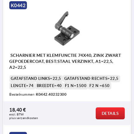
K0442
SCHARNIER MET KLEMFUNCTIE 74X40, ZINK ZWART
GEPOEDERCOAT, BEST:STAAL VERZINKT, A1=22,5,
A2=22,5
GATAFSTAND LINKS=22,5
GATAFSTAND RECHTS=22,5
LENGTE=74
BREEDTE=40
F1 N=1500
F2 N =650
Bestelnummer:
K0442.40232300
18,40 €
DETAILS
excl. BTW 
plus verzendkosten