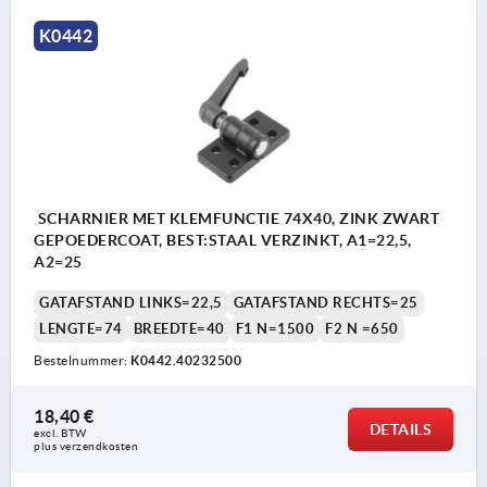
K0442
SCHARNIER MET KLEMFUNCTIE 74X40, ZINK ZWART
GEPOEDERCOAT, BEST:STAAL VERZINKT, A1=22,5,
A2=25
GATAFSTAND LINKS=22,5
GATAFSTAND RECHTS=25
LENGTE=74
BREEDTE=40
F1 N=1500
F2 N =650
Bestelnummer:
K0442.40232500
18,40 €
DETAILS
excl. BTW 
plus verzendkosten