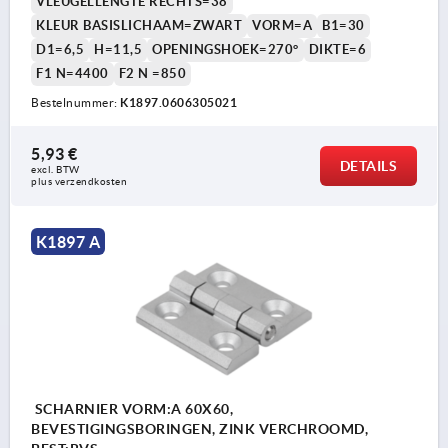
VLEUGELLENGTE RECHTS=38
KLEUR BASISLICHAAM=ZWART
VORM=A
B1=30
D1=6,5
H=11,5
OPENINGSHOEK=270°
DIKTE=6
F1 N=4400
F2 N =850
Bestelnummer:
K1897.0606305021
5,93 €
DETAILS
excl. BTW 
plus verzendkosten
K1897 A
SCHARNIER VORM:A 60X60,
BEVESTIGINGSBORINGEN, ZINK VERCHROOMD,