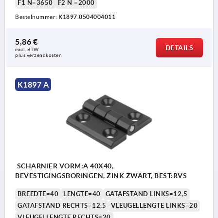
F1 N=3650
F2 N =2000
Bestelnummer:
K1897.0504004011
5,86 €
DETAILS
excl. BTW 
plus verzendkosten
K1897 A
SCHARNIER VORM:A 40X40,
BEVESTIGINGSBORINGEN, ZINK ZWART, BEST:RVS
BREEDTE=40
LENGTE=40
GATAFSTAND LINKS=12,5
GATAFSTAND RECHTS=12,5
VLEUGELLENGTE LINKS=20
VLEUGELLENGTE RECHTS=20