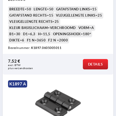
BREEDTE=50
LENGTE=50
GATAFSTAND LINKS=15
GATAFSTAND RECHTS=15
VLEUGELLENGTE LINKS=25
VLEUGELLENGTE RECHTS=25
KLEUR BASISLICHAAM=VERCHROOMD
VORM=A
B1=30
D1=6,3
H=11,5
OPENINGSHOEK=180°
DIKTE=6
F1 N=3650
F2 N =2000
Bestelnummer:
K1897.0605005011
7,52 €
DETAILS
excl. BTW 
plus verzendkosten
K1897 A