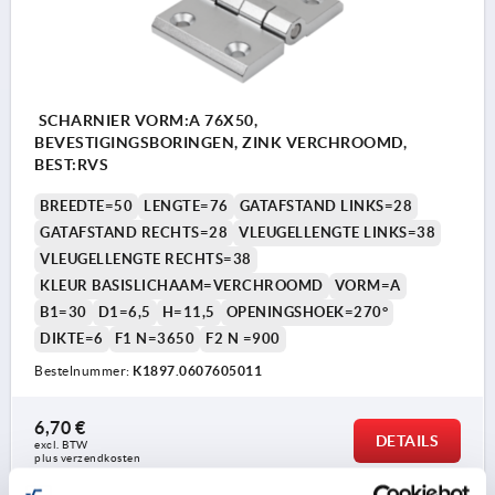
SCHARNIER VORM:A 76X50,
BEVESTIGINGSBORINGEN, ZINK VERCHROOMD,
BEST:RVS
BREEDTE=50
LENGTE=76
GATAFSTAND LINKS=28
GATAFSTAND RECHTS=28
VLEUGELLENGTE LINKS=38
VLEUGELLENGTE RECHTS=38
KLEUR BASISLICHAAM=VERCHROOMD
VORM=A
B1=30
D1=6,5
H=11,5
OPENINGSHOEK=270°
DIKTE=6
F1 N=3650
F2 N =900
Bestelnummer:
K1897.0607605011
6,70 €
DETAILS
excl. BTW 
plus verzendkosten