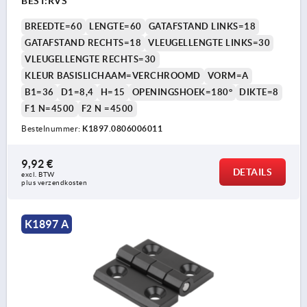
BEST:RVS
BREEDTE=60
LENGTE=60
GATAFSTAND LINKS=18
GATAFSTAND RECHTS=18
VLEUGELLENGTE LINKS=30
VLEUGELLENGTE RECHTS=30
KLEUR BASISLICHAAM=VERCHROOMD
VORM=A
B1=36
D1=8,4
H=15
OPENINGSHOEK=180°
DIKTE=8
F1 N=4500
F2 N =4500
Bestelnummer:
K1897.0806006011
9,92 €
DETAILS
excl. BTW 
plus verzendkosten
K1897 A