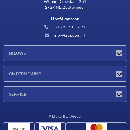
Willem Dreeslaan 251
2729 NE Zoetermeer
Hoofdkantoor
+31 79 361 12 21
info@kippcom.nl
NIEUWS
Nieuwtjes
ONDERNEMING
Beurzen
Onderneming
SERVICE
Leveringsvoorwaarden
VEILIG BETAALD
Materiaaloverzicht
CAD-gegevens