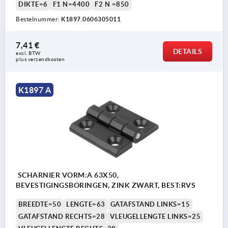
DIKTE=6
F1 N=4400
F2 N =850
Bestelnummer:
K1897.0606305011
7,41 €
DETAILS
excl. BTW 
plus verzendkosten
K1897 A
SCHARNIER VORM:A 63X50,
BEVESTIGINGSBORINGEN, ZINK ZWART, BEST:RVS
BREEDTE=50
LENGTE=63
GATAFSTAND LINKS=15
GATAFSTAND RECHTS=28
VLEUGELLENGTE LINKS=25