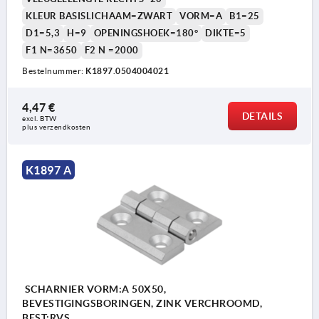
KLEUR BASISLICHAAM=ZWART
VORM=A
B1=25
D1=5,3
H=9
OPENINGSHOEK=180°
DIKTE=5
F1 N=3650
F2 N =2000
Bestelnummer:
K1897.0504004021
4,47 €
DETAILS
excl. BTW 
plus verzendkosten
K1897 A
SCHARNIER VORM:A 50X50,
BEVESTIGINGSBORINGEN, ZINK VERCHROOMD,
BEST:RVS