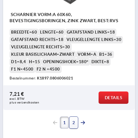
SCHARNIER VORM:A 60X60,
BEVESTIGINGSBORINGEN, ZINK ZWART, BEST:RVS
BREEDTE=60
LENGTE=60
GATAFSTAND LINKS=18
GATAFSTAND RECHTS=18
VLEUGELLENGTE LINKS=30
VLEUGELLENGTE RECHTS=30
KLEUR BASISLICHAAM=ZWART
VORM=A
B1=36
D1=8,4
H=15
OPENINGSHOEK=180°
DIKTE=8
F1 N=4500
F2 N =4500
Bestelnummer:
K1897.0806006021
7,21 €
DETAILS
excl. BTW 
plus verzendkosten
1
2