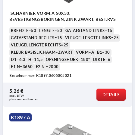
SCHARNIER VORM:A 50X50,
BEVESTIGINGSBORINGEN, ZINK ZWART, BEST:RVS
BREEDTE=50
LENGTE=50
GATAFSTAND LINKS=15
GATAFSTAND RECHTS=15
VLEUGELLENGTE LINKS=25
VLEUGELLENGTE RECHTS=25
KLEUR BASISLICHAAM=ZWART
VORM=A
B1=30
D1=6,3
H=11,5
OPENINGSHOEK=180°
DIKTE=6
F1 N=3650
F2 N =2000
Bestelnummer:
K1897.0605005021
5,26 €
DETAILS
excl. BTW 
plus verzendkosten
K1897 A