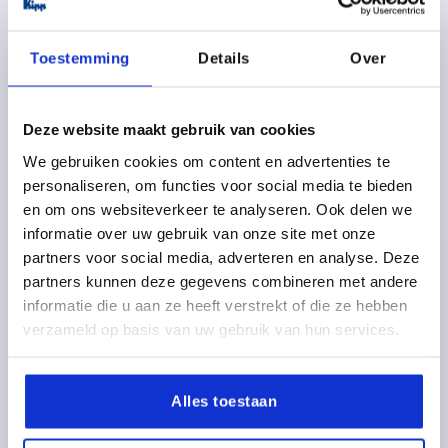
K1897 A
Toestemming
Details
Over
Deze website maakt gebruik van cookies
We gebruiken cookies om content en advertenties te
personaliseren, om functies voor social media te bieden
SCHARNIER VORM:A 76X50,
en om ons websiteverkeer te analyseren. Ook delen we
BEVESTIGINGSBORINGEN, ZINK ZWART, BEST:RVS
informatie over uw gebruik van onze site met onze
BREEDTE=50
LENGTE=76
GATAFSTAND LINKS=28
partners voor social media, adverteren en analyse. Deze
GATAFSTAND RECHTS=28
VLEUGELLENGTE LINKS=38
partners kunnen deze gegevens combineren met andere
VLEUGELLENGTE RECHTS=38
informatie die u aan ze heeft verstrekt of die ze hebben
KLEUR BASISLICHAAM=ZWART
VORM=A
B1=30
verzameld op basis van uw gebruik van hun services.
D1=6,5
H=11,5
OPENINGSHOEK=270°
DIKTE=6
F1 N=3650
F2 N =900
Alles toestaan
Bestelnummer:
K1897.0607605021