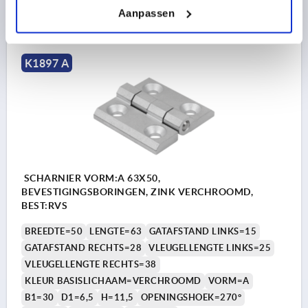
6,03 €
DETAILS
Aanpassen
excl. BTW 
plus verzendkosten
K1897 A
SCHARNIER VORM:A 63X50,
BEVESTIGINGSBORINGEN, ZINK VERCHROOMD,
BEST:RVS
BREEDTE=50
LENGTE=63
GATAFSTAND LINKS=15
GATAFSTAND RECHTS=28
VLEUGELLENGTE LINKS=25
VLEUGELLENGTE RECHTS=38
KLEUR BASISLICHAAM=VERCHROOMD
VORM=A
B1=30
D1=6,5
H=11,5
OPENINGSHOEK=270°