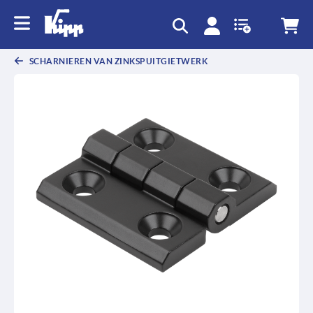
text.skipToContent
text.skipToNavigation
SCHARNIEREN VAN ZINKSPUITGIETWERK