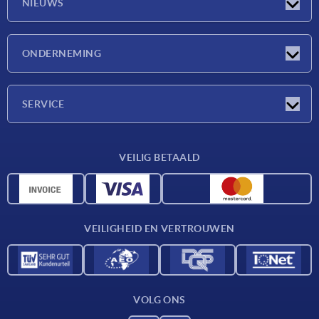
NIEUWS
Nieuwtjes
ONDERNEMING
Beurzen
Onderneming
SERVICE
Leveringsvoorwaarden
VEILIG BETAALD
Materiaaloverzicht
CAD-gegevens
Contact
VEILIGHEID EN VERTROUWEN
VOLG ONS