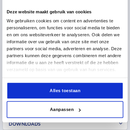
Deze website maakt gebruik van cookies
STANGSCHARNIER MIT STOPP GEBOORD 60X1000,
RVS A2, BEST:RVS
We gebruiken cookies om content en advertenties te
personaliseren, om functies voor social media te bieden
A=60
B=1000
S=2
A1=40
B1=25
B2=76
D=6,5
en om ons websiteverkeer te analyseren. Ook delen we
D1=6
informatie over uw gebruik van onze site met onze
Bestelnummer:
K2162.11060100020
partners voor social media, adverteren en analyse. Deze
partners kunnen deze gegevens combineren met andere
130,74 €
informatie die u aan ze heeft verstrekt of die ze hebben
DETAILS
excl. BTW 
plus verzendkosten
verzameld op basis van uw gebruik van hun services.
Alles toestaan
PRODUCTGEGEVENS
CAD
Aanpassen
DOWNLOADS