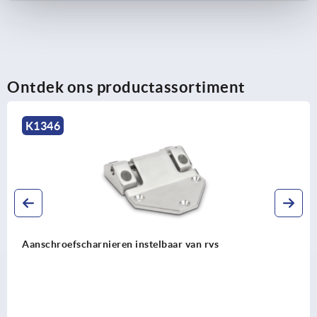
Ontdek ons productassortiment
K1900
scharnieren instelbaar van rvs
Scharnier