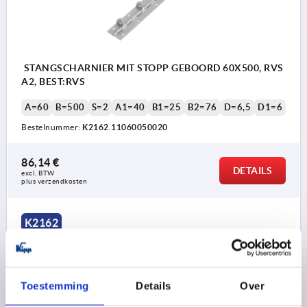
STANGSCHARNIER MIT STOPP GEBOORD 60X500, RVS
A2, BEST:RVS
A=60
B=500
S=2
A1=40
B1=25
B2=76
D=6,5
D1=6
Bestelnummer:
K2162.11060050020
86,14 €
DETAILS
excl. BTW 
plus verzendkosten
K2162
Toestemming
Details
Over