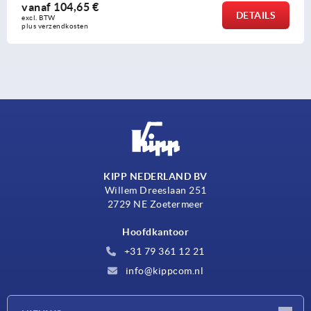
4,65 €
vanaf
4
DETAILS
excl. BTW 
osten
plus verzen
KIPP NEDERLAND BV
Willem Dreeslaan 251
2729 NE Zoetermeer
Hoofdkantoor
+31 79 361 12 21
info@kippcom.nl