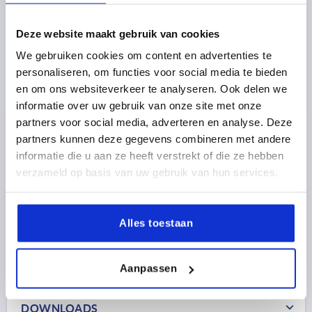
Deze website maakt gebruik van cookies
We gebruiken cookies om content en advertenties te
STIFTSCHARNIER, D=8 POLYAMIDE GROEN, VEREND
personaliseren, om functies voor social media te bieden
BEST:STAAL VERZINKT
en om ons websiteverkeer te analyseren. Ook delen we
DIAMETER=8
informatie over uw gebruik van onze site met onze
Bestelnummer:
K2119.08
partners voor social media, adverteren en analyse. Deze
partners kunnen deze gegevens combineren met andere
2,11 €
informatie die u aan ze heeft verstrekt of die ze hebben
DETAILS
excl. BTW 
verzameld op basis van uw gebruik van hun services.
plus verzendkosten
Alles toestaan
PRODUCTGEGEVENS
Aanpassen
CAD
DOWNLOADS