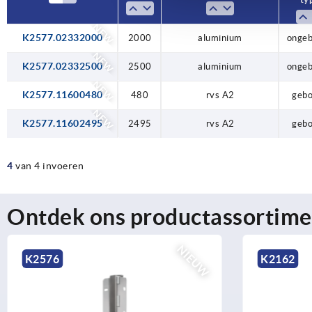
NEW
K2577.02332000
2000
2500
2495
2000
480
aluminium
aluminium
aluminium
rvs A2
rvs A2
onge
onge
onge
geb
geb
NEW
K2577.02332500
2500
aluminium
onge
NEW
K2577.11600480
480
rvs A2
geb
NEW
K2577.11602495
2495
rvs A2
geb
4
van 4 invoeren
Ontdek ons productassortime
NIEUW
K2576
K2162