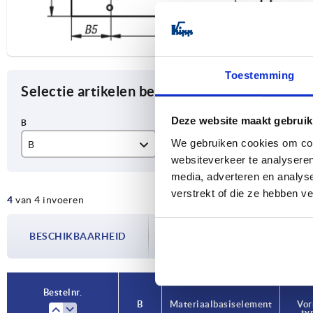
Toestemming
Selectie artikelen begrenzen
Deze website maakt gebruik
We gebruiken cookies om cont
B
Materiaal basiselement
Vo
websiteverkeer te analyseren
480
aluminium
ge
media, adverteren en analys
verstrekt of die ze hebben v
4
van 4 invoeren
2000
rvs A2
on
De beschikbaarheid wordt meerdere
2495
BESCHIKBAARHEID
bijgewerkt. In de laatste stap voorda
over de bevestigde verzenddatum.
2500
Bestelnr.
Bestelnr.
B
B
Materiaal basiselement
Materiaal basiselement
Vo
Vo
ty
ty