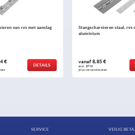
ieren van rvs met aanslag
Stangscharnieren staal, rvs 
aluminium
4 €
vanaf
8,85 €
DETAILS
excl. BTW 
sten
plus verzendkosten
SERVICE
VEILIG BET