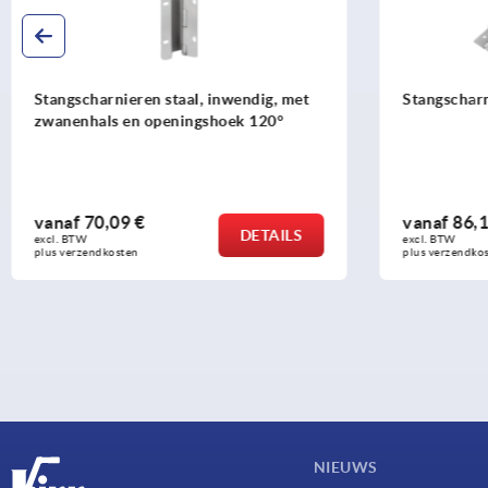
Stangscharnieren staal, inwendig, met
Stangscharn
zwanenhals en openingshoek 120°
vanaf
70,09 €
vanaf
86,1
DETAILS
excl. BTW 
excl. BTW 
plus verzendkosten
plus verzendko
NIEUWS