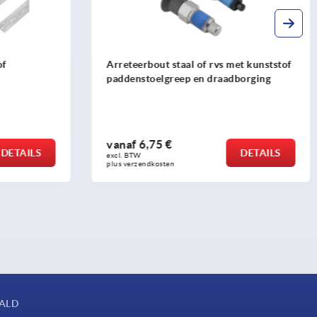
of
Arreteerbout staal of rvs met kunststof
paddenstoelgreep en draadborging
vanaf
6,75 €
DETAILS
DETAILS
excl. BTW 
plus verzendkosten
AALD