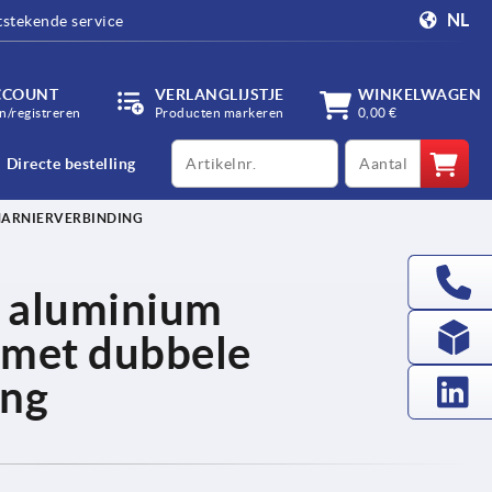
NL
tstekende service
CCOUNT
VERLANGLIJSTJE
WINKELWAGEN
/registreren
Producten markeren
0,00 €
productCode
qty
Directe bestelling
HARNIERVERBINDING
f aluminium
 met dubbele
ing