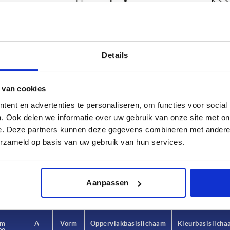
Details
 van cookies
ent en advertenties te personaliseren, om functies voor social
rm-type
A
Vorm
. Ook delen we informatie over uw gebruik van onze site met on
boord
33
A
e. Deze partners kunnen deze gegevens combineren met andere i
erzameld op basis van uw gebruik van hun services.
TABEL VERGROTEN
geboord
60,5
B
 keren per dag met regelmatige tussenpozen
1-3 dagen
t je je bestelling afrondt, word je geïnformeerd
4-20 dagen
Aanpassen
rm-
rm-
A
A
Vorm
Vorm
Oppervlak basislichaam
Oppervlak basislichaam
Kleur basislich
Kleur basislich
pe
pe