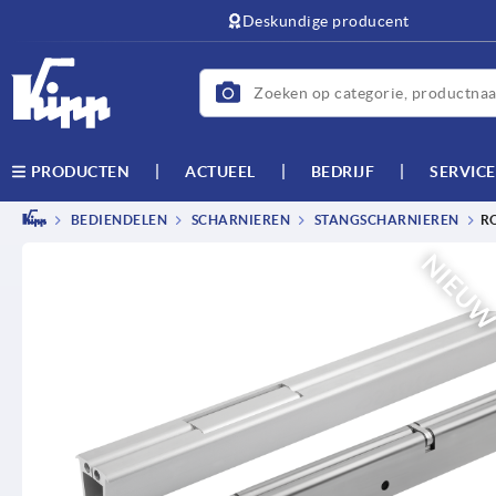
text.skipToContent
text.skipToNavigation
Deskundige producent
ACTUEEL
BEDRIJF
SERVICE
PRODUCTEN
BEDIENDELEN
SCHARNIEREN
STANGSCHARNIEREN
R
NIEU