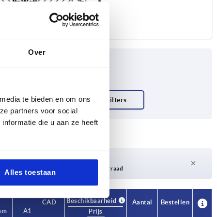
Over
 media te bieden en om ons
ze partners voor social
nformatie die u aan ze heeft
Levertijd op aanvraag
Momenteel niet op voorraad
Alles toestaan
Beschikbaarheid
Beschikbaarheid
CAD
CAD
Aantal
Aantal
Bestellen
Bestellen
aam
aam
A1
A1
A2
A2
A3
A3
B1
B1
B2
B2
B3
B3
B4
B4
Prijs
Prijs