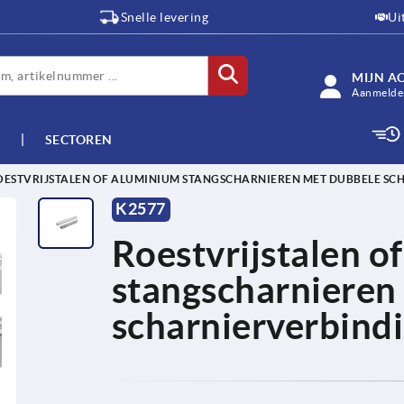
Snelle levering
Ui
MIJN A
Aanmelden
SECTOREN
OESTVRIJSTALEN OF ALUMINIUM STANGSCHARNIEREN MET DUBBELE SC
K2577
W
Roestvrijstalen o
stangscharnieren
scharnierverbind