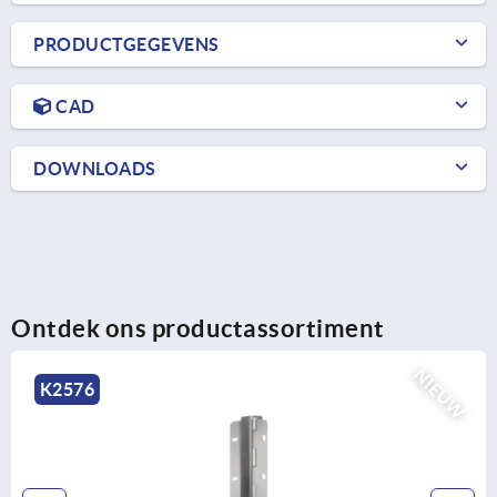
PRODUCTGEGEVENS
CAD
DOWNLOADS
Ontdek ons productassortiment
UW
K2161