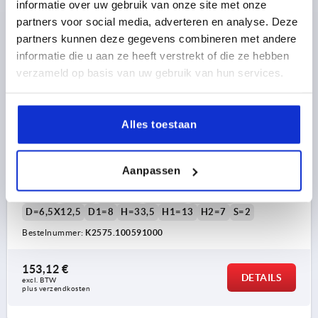
informatie over uw gebruik van onze site met onze
NIEUW
K2575
partners voor social media, adverteren en analyse. Deze
partners kunnen deze gegevens combineren met andere
informatie die u aan ze heeft verstrekt of die ze hebben
verzameld op basis van uw gebruik van hun services.
Alles toestaan
STANGSCHARNIER INWENDIG, MIT SCHWANENHALS
59X1000, STAAL VERZINKT, BEST:RVS
Aanpassen
B=1000
A=59
OPPERVLAK BASISLICHAAM=VERZINKT
B1=40
B2=85
B3=32,5
B4=24,3
B5=25,5
D=6,5X12,5
D1=8
H=33,5
H1=13
H2=7
S=2
Bestelnummer:
K2575.100591000
153,12 €
DETAILS
excl. BTW 
plus verzendkosten