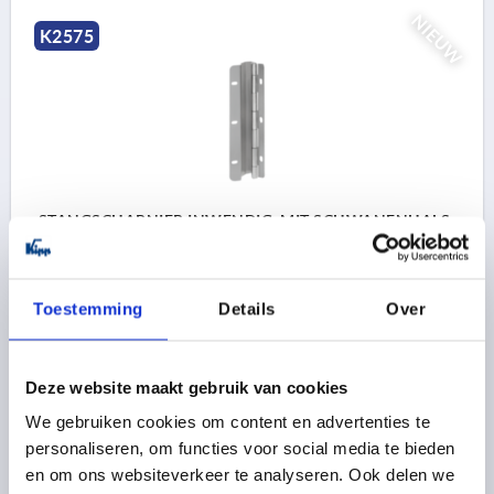
NIEUW
K2575
STANGSCHARNIER INWENDIG, MIT SCHWANENHALS
59X500, STAAL VERZINKT, BEST:RVS
B=500
A=59
OPPERVLAK BASISLICHAAM=VERZINKT
Toestemming
Details
Over
B1=40
B2=85
B3=37,5
B4=24,3
B5=25,5
D=6,5X12,5
D1=8
H=33,5
H1=13
H2=7
S=2
Bestelnummer:
K2575.100590500
Deze website maakt gebruik van cookies
We gebruiken cookies om content en advertenties te
92,70 €
DETAILS
excl. BTW 
personaliseren, om functies voor social media te bieden
plus verzendkosten
en om ons websiteverkeer te analyseren. Ook delen we