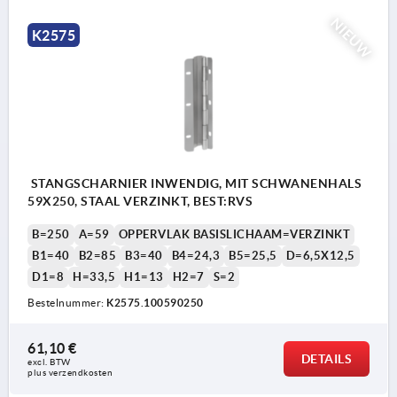
NIEUW
K2575
STANGSCHARNIER INWENDIG, MIT SCHWANENHALS
59X250, STAAL VERZINKT, BEST:RVS
B=250
A=59
OPPERVLAK BASISLICHAAM=VERZINKT
B1=40
B2=85
B3=40
B4=24,3
B5=25,5
D=6,5X12,5
D1=8
H=33,5
H1=13
H2=7
S=2
Bestelnummer:
K2575.100590250
61,10 €
DETAILS
excl. BTW 
plus verzendkosten