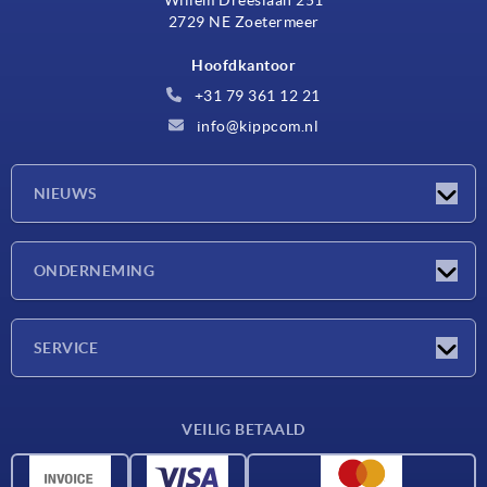
2729 NE Zoetermeer
Hoofdkantoor
+31 79 361 12 21
info@kippcom.nl
NIEUWS
Nieuwtjes
ONDERNEMING
Beurzen
Onderneming
SERVICE
Leveringsvoorwaarden
VEILIG BETAALD
Materiaaloverzicht
CAD-gegevens