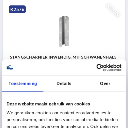
NIEUW
K2576
STANGSCHARNIER INWENDIG, MIT SCHWANENHALS
89,2X500, STAAL VERZINKT, BEST:RVS
B=500
A=89,2
OPPERVLAK BASISLICHAAM=VERZINKT
B1=40
B2=85
B3=37,3
B4=30,2
B5=24,6
Toestemming
Details
Over
D=6,5X12,5
D1=8
H=31,15
H1=11
H2=7
S=2
Bestelnummer:
K2576.100590500
Deze website maakt gebruik van cookies
102,16 €
We gebruiken cookies om content en advertenties te
DETAILS
excl. BTW 
plus verzendkosten
personaliseren, om functies voor social media te bieden
en om ons websiteverkeer te analyseren. Ook delen we