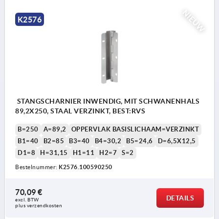
NIEUW
K2576
STANGSCHARNIER INWENDIG, MIT SCHWANENHALS
89,2X250, STAAL VERZINKT, BEST:RVS
B=250
A=89,2
OPPERVLAK BASISLICHAAM=VERZINKT
B1=40
B2=85
B3=40
B4=30,2
B5=24,6
D=6,5X12,5
D1=8
H=31,15
H1=11
H2=7
S=2
Bestelnummer:
K2576.100590250
70,09 €
DETAILS
excl. BTW 
plus verzendkosten