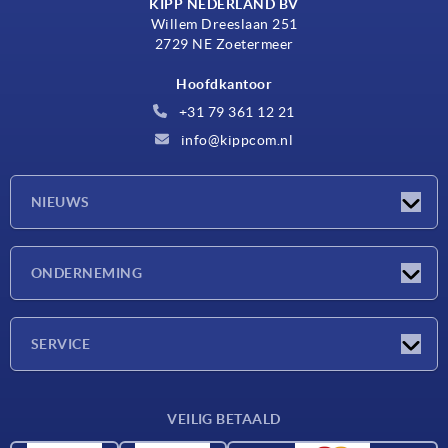
KIPP NEDERLAND BV
Willem Dreeslaan 251
2729 NE Zoetermeer
Hoofdkantoor
+31 79 361 12 21
info@kippcom.nl
NIEUWS
Nieuwtjes
ONDERNEMING
Beurzen
Onderneming
SERVICE
Leveringsvoorwaarden
VEILIG BETAALD
Materiaaloverzicht