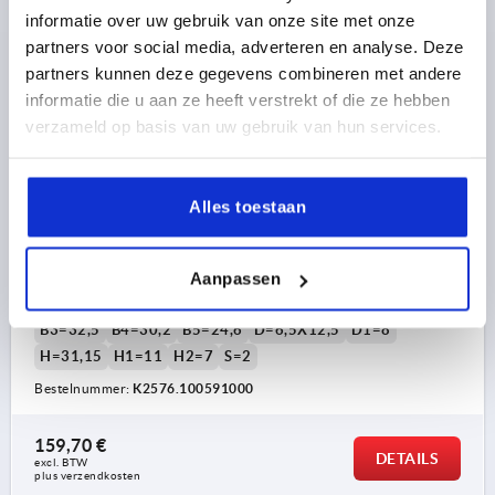
NIEUW
informatie over uw gebruik van onze site met onze
K2576
partners voor social media, adverteren en analyse. Deze
partners kunnen deze gegevens combineren met andere
informatie die u aan ze heeft verstrekt of die ze hebben
verzameld op basis van uw gebruik van hun services.
Alles toestaan
STANGSCHARNIER INWENDIG, MIT SCHWANENHALS
89,2X1000, STAAL VERZINKT, BEST:RVS
B=1000
A=89,2
Aanpassen
OPPERVLAK BASISLICHAAM=VERZINKT
B1=40
B2=85
B3=32,5
B4=30,2
B5=24,6
D=6,5X12,5
D1=8
H=31,15
H1=11
H2=7
S=2
Bestelnummer:
K2576.100591000
159,70 €
DETAILS
excl. BTW 
plus verzendkosten