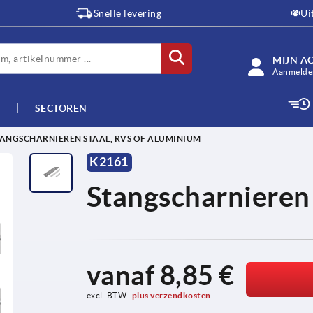
Snelle levering
Ui
MIJN A
Aanmelden
SECTOREN
TANGSCHARNIEREN STAAL, RVS OF ALUMINIUM
K2161
Stangscharnieren 
vanaf
8,85 €
excl. BTW 
plus verzendkosten