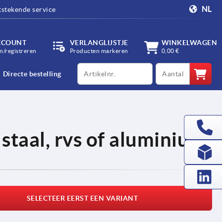
NL
tstekende service
CCOUNT
VERLANGLIJSTJE
WINKELWAGEN
/registreren
Producten markeren
0,00 €
productCode
qty
Directe bestelling
staal, rvs of aluminium
SELECTEER EERST EEN VARIANT