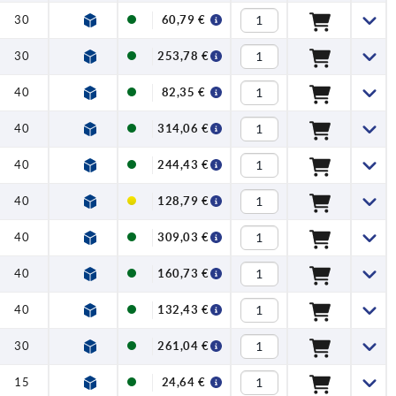
30
—
—
6
—
60,79 €
30
—
—
6
1.4301
253,78 €
40
—
—
6
—
82,35 €
40
—
—
6
1.4301
314,06 €
40
—
—
6
—
244,43 €
40
—
—
10
—
128,79 €
40
—
—
6
1.4301
309,03 €
40
—
—
10
—
160,73 €
40
—
—
10
—
132,43 €
30
—
—
6
1.4301
261,04 €
15
60
2,8
2
—
24,64 €