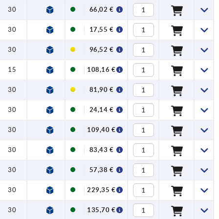
30
—
—
3
—
66,02 €
30
—
—
3
—
17,55 €
30
—
—
3
1.4301
96,52 €
15
—
—
4
1.4301
108,16 €
30
—
—
3
—
81,90 €
30
—
—
3
—
24,14 €
30
—
—
3
1.4301
109,40 €
30
—
—
3
—
83,43 €
30
—
—
6
—
57,38 €
30
—
—
6
1.4301
229,35 €
30
—
—
6
—
135,70 €