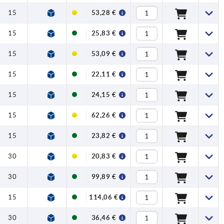
15
60
2,8
2
1.4301
53,28 €
15
60
2,8
2
—
25,83 €
15
60
3,6
2
1.4301
53,09 €
15
60
3,9
2
—
22,11 €
15
60
3,9
2
—
24,15 €
15
60
3,9
2
1.4301
62,26 €
15
60
4,5
2
—
23,82 €
30
60
4,2
3
—
20,83 €
30
60
4,2
3
1.4301
99,89 €
15
60
4
4
1.4301
114,06 €
30
60
4
3
—
36,46 €