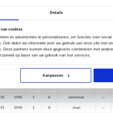
20
2000
0,6
A
staal
—
Details
20
2040
0,8
A
rvs
—
25
2040
0,8
A
staal
—
 van cookies
0
25
2040
0,8
A
rvs
—
ent en advertenties te personaliseren, om functies voor social
. Ook delen we informatie over uw gebruik van onze site met on
0
25
1000
0,8
A
staal
—
e. Deze partners kunnen deze gegevens combineren met andere i
erzameld op basis van uw gebruik van hun services.
30
2040
0,8
A
staal
—
30
2040
0,8
A
rvs
—
Aanpassen
30
2040
1
A
staal
—
30
2040
1
A
rvs
—
30
1980
1
A
aluminium
—
35
2040
1
A
staal
—