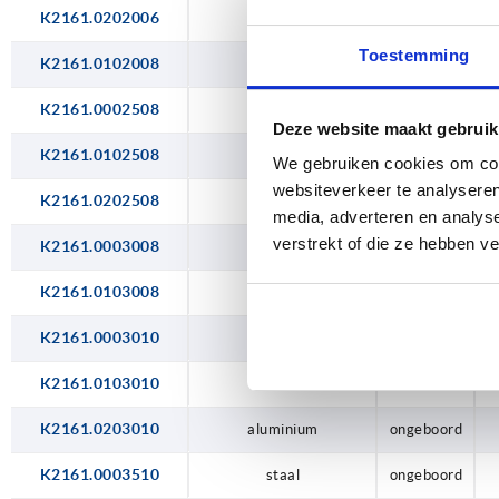
60
K2161.0202006
aluminium
ongeboord
Toestemming
70
K2161.0102008
rvs A2
ongeboord
80
K2161.0002508
staal
ongeboord
Deze website maakt gebruik
10
K2161.0102508
rvs A2
ongeboord
We gebruiken cookies om cont
websiteverkeer te analyseren
12
K2161.0202508
aluminium
ongeboord
media, adverteren en analys
verstrekt of die ze hebben v
K2161.0003008
staal
ongeboord
K2161.0103008
rvs A2
ongeboord
K2161.0003010
staal
ongeboord
K2161.0103010
rvs A2
ongeboord
K2161.0203010
aluminium
ongeboord
K2161.0003510
staal
ongeboord