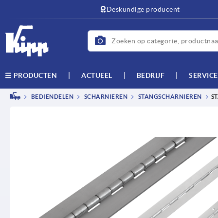
text.skipToContent
text.skipToNavigation
Deskundige producent
ACTUEEL
BEDRIJF
SERVICE
PRODUCTEN
BEDIENDELEN
SCHARNIEREN
STANGSCHARNIEREN
S