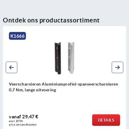
Ontdek ons productassortiment
K1173
 Aluminiumprofiel-spanveerscharnieren
Veerscharniere
tvoering
vanaf
5,63 €
DETAILS
excl. BTW 
plus verzendkosten