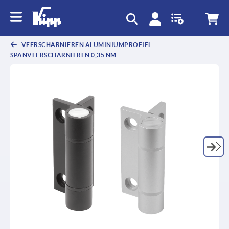
text.skipToContent
text.skipToNavigation
VEERSCHARNIEREN ALUMINIUMPROFIEL-
SPANVEERSCHARNIEREN 0,35 NM