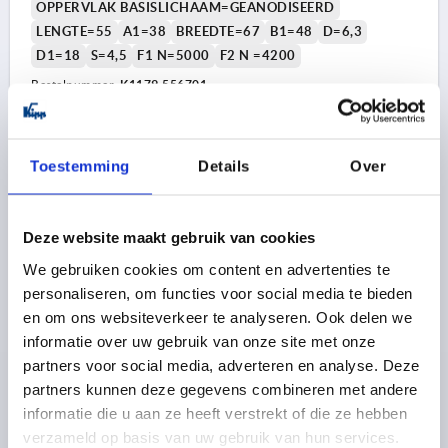
OPPERVLAK BASISLICHAAM=GEANODISEERD
LENGTE=55
A1=38
BREEDTE=67
B1=48
D=6,3
D1=18
S=4,5
F1 N=5000
F2 N =4200
Bestelnummer:
K1179.556701
18,53 €
DETAILS
excl. BTW 
Toestemming
Details
Over
plus verzendkosten
K1179 A
Deze website maakt gebruik van cookies
We gebruiken cookies om content en advertenties te
personaliseren, om functies voor social media te bieden
en om ons websiteverkeer te analyseren. Ook delen we
informatie over uw gebruik van onze site met onze
partners voor social media, adverteren en analyse. Deze
partners kunnen deze gegevens combineren met andere
VEERSCHARNIER VEER OPENEND A=55, B=67,
ALUMINIUM KLEURLOOS GEANODISEERD
informatie die u aan ze heeft verstrekt of die ze hebben
verzameld op basis van uw gebruik van hun services.