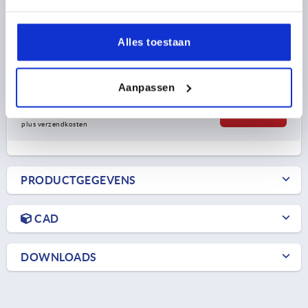
KLEUR BASISLICHAAM=KLEURLOOS
OPPERVLAK BASISLICHAAM=GEANODISEERD
LENGTE=55
A1=38
BREEDTE=67
B1=48
D=6,3
Alles toestaan
D1=18
S=4,5
F1 N=5000
F2 N =4200
Bestelnummer:
K1179.55670
Aanpassen
18,53 €
DETAILS
excl. BTW 
plus verzendkosten
PRODUCTGEGEVENS
CAD
DOWNLOADS