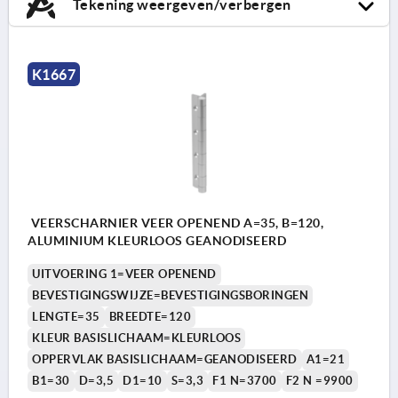
Tekening weergeven/verbergen
K1667
VEERSCHARNIER VEER OPENEND A=35, B=120,
ALUMINIUM KLEURLOOS GEANODISEERD
UITVOERING 1=VEER OPENEND
BEVESTIGINGSWIJZE=BEVESTIGINGSBORINGEN
LENGTE=35
BREEDTE=120
KLEUR BASISLICHAAM=KLEURLOOS
OPPERVLAK BASISLICHAAM=GEANODISEERD
A1=21
B1=30
D=3,5
D1=10
S=3,3
F1 N=3700
F2 N =9900