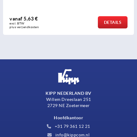
af
5,63 €
va
DETAILS
BTW 
excl
verzendkosten
plus
KIPP NEDERLAND BV
Willem Dreeslaan 251
2729 NE Zoetermeer
Hoofdkantoor
+31 79 361 12 21
info@kippcom.nl