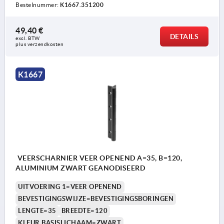
Bestelnummer:
K1667.351200
49,40 €
DETAILS
excl. BTW 
plus verzendkosten
K1667
VEERSCHARNIER VEER OPENEND A=35, B=120,
ALUMINIUM ZWART GEANODISEERD
UITVOERING 1=VEER OPENEND
BEVESTIGINGSWIJZE=BEVESTIGINGSBORINGEN
LENGTE=35
BREEDTE=120
KLEUR BASISLICHAAM=ZWART