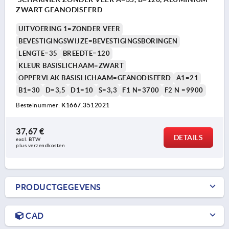
ZWART GEANODISEERD
UITVOERING 1=ZONDER VEER
BEVESTIGINGSWIJZE=BEVESTIGINGSBORINGEN
LENGTE=35
BREEDTE=120
KLEUR BASISLICHAAM=ZWART
OPPERVLAK BASISLICHAAM=GEANODISEERD
A1=21
B1=30
D=3,5
D1=10
S=3,3
F1 N=3700
F2 N =9900
Bestelnummer:
K1667.3512021
37,67 €
DETAILS
excl. BTW 
plus verzendkosten
PRODUCTGEGEVENS
CAD