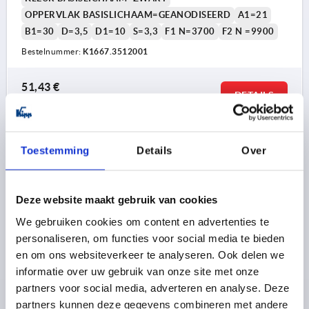
OPPERVLAK BASISLICHAAM=GEANODISEERD
A1=21
B1=30
D=3,5
D1=10
S=3,3
F1 N=3700
F2 N =9900
Bestelnummer:
K1667.3512001
51,43 €
DETAILS
excl. BTW 
plus verzendkosten
K1667
Toestemming
Details
Over
Deze website maakt gebruik van cookies
We gebruiken cookies om content en advertenties te
personaliseren, om functies voor social media te bieden
en om ons websiteverkeer te analyseren. Ook delen we
SCHARNIER ZONDER VEER A=35, B=120, ALUMINIUM
informatie over uw gebruik van onze site met onze
KLEURLOOS GEANODISEERD
partners voor social media, adverteren en analyse. Deze
UITVOERING 1=ZONDER VEER
partners kunnen deze gegevens combineren met andere