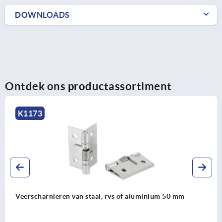
DOWNLOADS
Ontdek ons productassortiment
173
K
scharnieren van staal, rvs of aluminium 50 mm
Vee