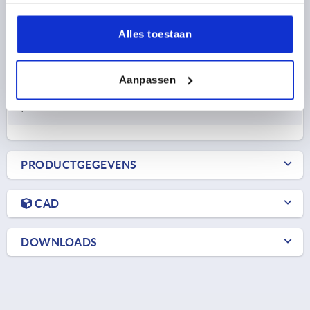
KLEUR BASISLICHAAM=KLEURLOOS
OPPERVLAK BASISLICHAAM=GEANODISEERD
A1=38
Alles toestaan
B1=48
D=6,3
D1=18
S=4,5
F1 N=5000
F2 N =4200
Bestelnummer:
K1181.55670
Aanpassen
20,37 €
DETAILS
excl. BTW 
plus verzendkosten
PRODUCTGEGEVENS
CAD
DOWNLOADS