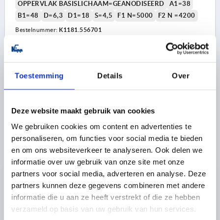
OPPERVLAK BASISLICHAAM=GEANODISEERD
A1=38
B1=48
D=6,3
D1=18
S=4,5
F1 N=5000
F2 N =4200
Bestelnummer:
K1181.556701
20,37 €
DETAILS
excl. BTW 
plus verzendkosten
Toestemming
Details
Over
K1181 A
Deze website maakt gebruik van cookies
We gebruiken cookies om content en advertenties te
personaliseren, om functies voor social media te bieden
en om ons websiteverkeer te analyseren. Ook delen we
informatie over uw gebruik van onze site met onze
partners voor social media, adverteren en analyse. Deze
VEERSCHARNIER VEER OPENEND A=55, B=67,
partners kunnen deze gegevens combineren met andere
ALUMINIUM KLEURLOOS KLEURLOOS
informatie die u aan ze heeft verstrekt of die ze hebben
verzameld op basis van uw gebruik van hun services.
LENGTE=55
BREEDTE=67