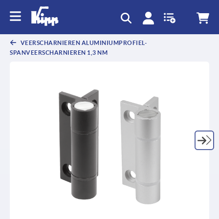
text.skipToContent
text.skipToNavigation
VEERSCHARNIEREN ALUMINIUMPROFIEL-
SPANVEERSCHARNIEREN 1,3 NM