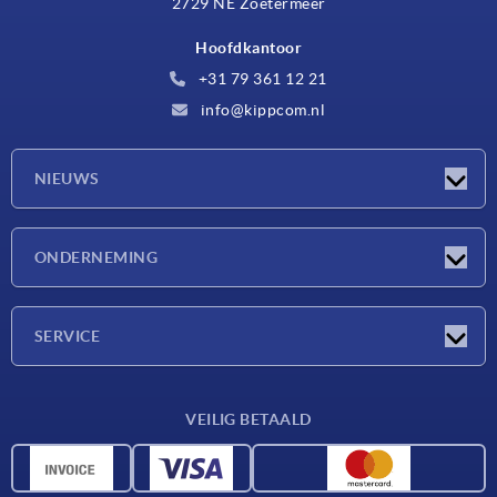
2729 NE Zoetermeer
Hoofdkantoor
+31 79 361 12 21
info@kippcom.nl
NIEUWS
Nieuwtjes
ONDERNEMING
Beurzen
Onderneming
SERVICE
Leveringsvoorwaarden
VEILIG BETAALD
Materiaaloverzicht
CAD-gegevens