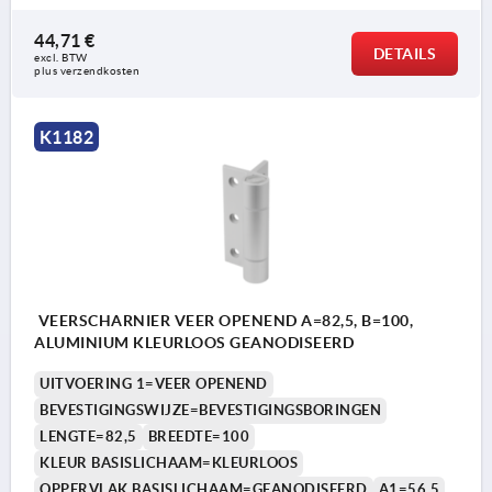
44,71 €
DETAILS
excl. BTW 
plus verzendkosten
K1182
VEERSCHARNIER VEER OPENEND A=82,5, B=100,
ALUMINIUM KLEURLOOS GEANODISEERD
UITVOERING 1=VEER OPENEND
BEVESTIGINGSWIJZE=BEVESTIGINGSBORINGEN
LENGTE=82,5
BREEDTE=100
KLEUR BASISLICHAAM=KLEURLOOS
OPPERVLAK BASISLICHAAM=GEANODISEERD
A1=56,5