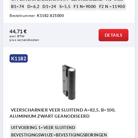
B1=74
D=6,2
D1=24
S=5,5
F1 N=9000
F2 N =11900
Bestelnummer:
K1182.821000
44,71 €
DETAILS
excl. BTW 
plus verzendkosten
K1182
VEERSCHARNIER VEER SLUITEND A=82,5, B=100,
ALUMINIUM ZWART GEANODISEERD
UITVOERING 1=VEER SLUITEND
BEVESTIGINGSWIJZE=BEVESTIGINGSBORINGEN