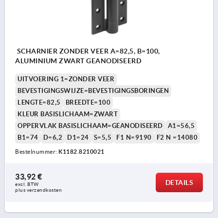
SCHARNIER ZONDER VEER A=82,5, B=100,
ALUMINIUM ZWART GEANODISEERD
UITVOERING 1=ZONDER VEER
BEVESTIGINGSWIJZE=BEVESTIGINGSBORINGEN
LENGTE=82,5
BREEDTE=100
KLEUR BASISLICHAAM=ZWART
OPPERVLAK BASISLICHAAM=GEANODISEERD
A1=56,5
B1=74
D=6,2
D1=24
S=5,5
F1 N=9190
F2 N =14080
Bestelnummer:
K1182.8210021
33,92 €
DETAILS
excl. BTW 
plus verzendkosten