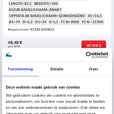
LENGTE=82,5
BREEDTE=100
KLEUR BASISLICHAAM=ZWART
OPPERVLAK BASISLICHAAM=GEANODISEERD
A1=56,5
B1=74
D=6,2
D1=24
S=5,5
F1 N=9000
F2 N =11900
Bestelnummer:
K1182.8210011
48,48 €
DETAILS
excl. BTW 
plus verzendkosten
K1182
Toestemming
Details
Over
Deze website maakt gebruik van cookies
We gebruiken cookies om content en advertenties te
personaliseren, om functies voor social media te bieden
en om ons websiteverkeer te analyseren. Ook delen we
VEERSCHARNIER VEER SLUITEND A=82,5, B=100,
ALUMINIUM KLEURLOOS GEANODISEERD
informatie over uw gebruik van onze site met onze