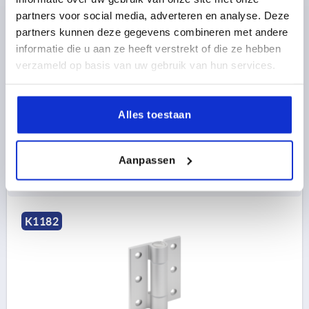
partners voor social media, adverteren en analyse. Deze
UITVOERING 1=VEER SLUITEND
partners kunnen deze gegevens combineren met andere
BEVESTIGINGSWIJZE=BEVESTIGINGSBORINGEN
informatie die u aan ze heeft verstrekt of die ze hebben
LENGTE=82,5
BREEDTE=100
verzameld op basis van uw gebruik van hun services.
KLEUR BASISLICHAAM=KLEURLOOS
OPPERVLAK BASISLICHAAM=GEANODISEERD
A1=56,5
B1=74
D=6,2
D1=24
S=5,5
F1 N=9000
F2 N =11900
Alles toestaan
Bestelnummer:
K1182.821001
Aanpassen
48,48 €
DETAILS
excl. BTW 
plus verzendkosten
K1182