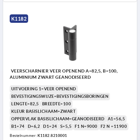
K1182
VEERSCHARNIER VEER OPENEND A=82,5, B=100,
ALUMINIUM ZWART GEANODISEERD
UITVOERING 1=VEER OPENEND
BEVESTIGINGSWIJZE=BEVESTIGINGSBORINGEN
LENGTE=82,5
BREEDTE=100
KLEUR BASISLICHAAM=ZWART
OPPERVLAK BASISLICHAAM=GEANODISEERD
A1=56,5
B1=74
D=6,2
D1=24
S=5,5
F1 N=9000
F2 N =11900
Bestelnummer:
K1182.8210001