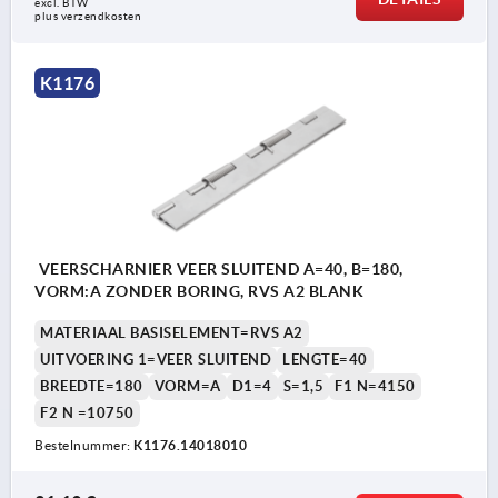
excl. BTW 
plus verzendkosten
K1176
VEERSCHARNIER VEER SLUITEND A=40, B=180,
VORM:A ZONDER BORING, RVS A2 BLANK
MATERIAAL BASISELEMENT=RVS A2
UITVOERING 1=VEER SLUITEND
LENGTE=40
BREEDTE=180
VORM=A
D1=4
S=1,5
F1 N=4150
F2 N =10750
Bestelnummer:
K1176.14018010