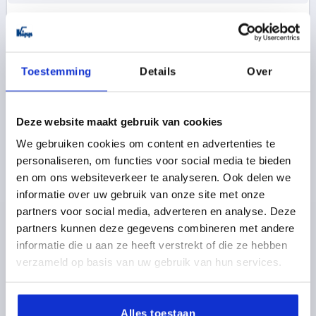
K1176
Toestemming
Details
Over
Deze website maakt gebruik van cookies
We gebruiken cookies om content en advertenties te
VEERSCHARNIER VEER SLUITEND A=40, B=180,
personaliseren, om functies voor social media te bieden
VORM:A ZONDER BORING, STAAL BLANK
en om ons websiteverkeer te analyseren. Ook delen we
MATERIAAL BASISELEMENT=STAAL
informatie over uw gebruik van onze site met onze
UITVOERING 1=VEER SLUITEND
LENGTE=40
partners voor social media, adverteren en analyse. Deze
BREEDTE=180
VORM=A
D1=4
S=1,5
F1 N=4150
partners kunnen deze gegevens combineren met andere
F2 N =10750
informatie die u aan ze heeft verstrekt of die ze hebben
Bestelnummer:
K1176.4018010
verzameld op basis van uw gebruik van hun services.
22,47 €
DETAILS
excl. BTW 
Alles toestaan
plus verzendkosten