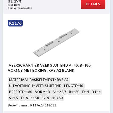
31,19 €
DETAILS
excl. BTW 
plus verzendkosten
K1176
VEERSCHARNIER VEER SLUITEND A=40, B=180,
VORM:B MET BORING, RVS A2 BLANK
MATERIAAL BASISELEMENT=RVS A2
UITVOERING 1=VEER SLUITEND
LENGTE=40
BREEDTE=180
VORM=B
A1=22,7
B1=60
D=4
D1=4
S=1,5
F1 N=4150
F2 N =10750
Bestelnummer:
K1176.14018011