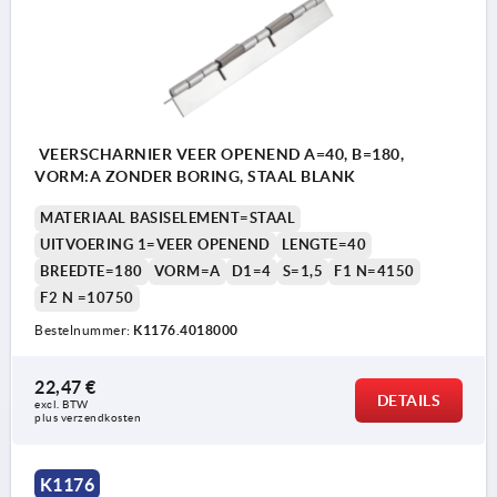
VEERSCHARNIER VEER OPENEND A=40, B=180,
VORM:A ZONDER BORING, STAAL BLANK
MATERIAAL BASISELEMENT=STAAL
UITVOERING 1=VEER OPENEND
LENGTE=40
BREEDTE=180
VORM=A
D1=4
S=1,5
F1 N=4150
F2 N =10750
Bestelnummer:
K1176.4018000
22,47 €
DETAILS
excl. BTW 
plus verzendkosten
K1176