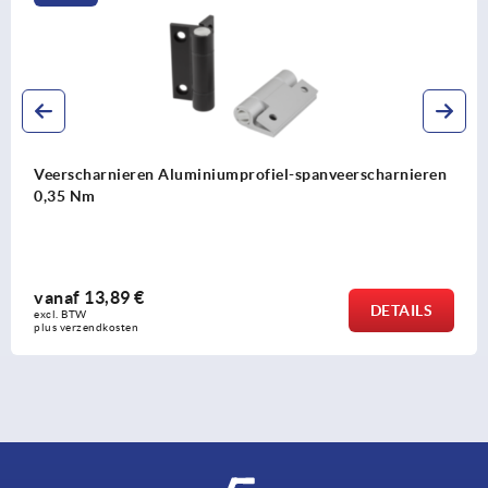
harnieren Aluminiumprofiel-spanveerscharnieren
Veers
m
0,7 N
13,89 €
vana
DETAILS
 
excl. B
endkosten
plus ve