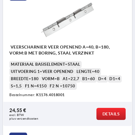
VEERSCHARNIER VEER OPENEND A=40, B=180,
VORM:B MET BORING, STAAL VERZINKT
MATERIAAL BASISELEMENT=STAAL
UITVOERING 1=VEER OPENEND
LENGTE=40
BREEDTE=180
VORM=B
A1=22,7
B1=60
D=4
D1=4
S=1,5
F1 N=4150
F2 N =10750
Bestelnummer:
K1176.4018001
24,55 €
DETAILS
excl. BTW 
plus verzendkosten