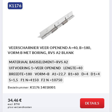
K1176
VEERSCHARNIER VEER OPENEND A=40, B=180,
VORM:B MET BORING, RVS A2 BLANK
MATERIAAL BASISELEMENT=RVS A2
UITVOERING 1=VEER OPENEND
LENGTE=40
BREEDTE=180
VORM=B
A1=22,7
B1=60
D=4
D1=4
S=1,5
F1 N=4150
F2 N =10750
Bestelnummer:
K1176.14018001
34,46 €
DETAILS
excl. BTW 
plus verzendkosten