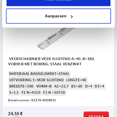
K1176
Aanpassen
VEERSCHARNIER VEER SLUITEND A=40, B=180,
VORM:B MET BORING, STAAL VERZINKT
MATERIAAL BASISELEMENT=STAAL
UITVOERING 1=VEER SLUITEND
LENGTE=40
BREEDTE=180
VORM=B
A1=22,7
B1=60
D=4
D1=4
S=1,5
F1 N=4150
F2 N =10750
Bestelnummer:
K1176.4018011
24,55 €
DETAILS