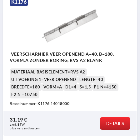
K1176
VEERSCHARNIER VEER OPENEND A=40, B=180,
VORM:A ZONDER BORING, RVS A2 BLANK
MATERIAAL BASISELEMENT=RVS A2
UITVOERING 1=VEER OPENEND
LENGTE=40
BREEDTE=180
VORM=A
D1=4
S=1,5
F1 N=4150
F2 N =10750
Bestelnummer:
K1176.14018000
31,19 €
DETAILS
excl. BTW 
plus verzendkosten