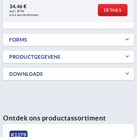
34,46 €
DETAILS
excl. BTW 
plus verzendkosten
FORMS
PRODUCTGEGEVENS
DOWNLOADS
Ontdek ons productassortiment
9
K16