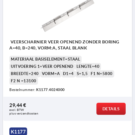
VEERSCHARNIER VEER OPENEND ZONDER BORING
A=40, B=240, VORM:A, STAAL BLANK
MATERIAAL BASISELEMENT=STAAL
UITVOERING 1=VEER OPENEND
LENGTE=40
BREEDTE=240
VORM=A
D1=4
S=1,5
F1 N=5800
F2 N =13100
Bestelnummer:
K1177.4024000
29,44 €
DETAILS
excl. BTW 
plus verzendkosten
K1177