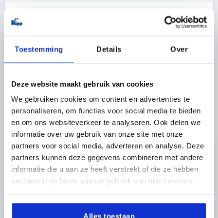
K1177
Toestemming
Details
Over
Deze website maakt gebruik van cookies
We gebruiken cookies om content en advertenties te
VEERSCHARNIER VEER SLUITEND ZONDER BORING
personaliseren, om functies voor social media te bieden
A=40, B=240, VORM:A, STAAL BLANK
en om ons websiteverkeer te analyseren. Ook delen we
MATERIAAL BASISELEMENT=STAAL
informatie over uw gebruik van onze site met onze
UITVOERING 1=VEER SLUITEND
LENGTE=40
partners voor social media, adverteren en analyse. Deze
BREEDTE=240
VORM=A
D1=4
S=1,5
F1 N=5800
partners kunnen deze gegevens combineren met andere
F2 N =13100
informatie die u aan ze heeft verstrekt of die ze hebben
Bestelnummer:
K1177.4024010
verzameld op basis van uw gebruik van hun services.
29,44 €
DETAILS
excl. BTW 
Alles toestaan
plus verzendkosten