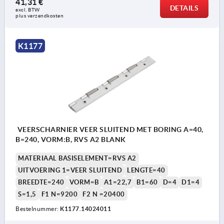
41,31 €
DETAILS
excl. BTW 
plus verzendkosten
K1177
VEERSCHARNIER VEER SLUITEND MET BORING A=40,
B=240, VORM:B, RVS A2 BLANK
MATERIAAL BASISELEMENT=RVS A2
UITVOERING 1=VEER SLUITEND
LENGTE=40
BREEDTE=240
VORM=B
A1=22,7
B1=60
D=4
D1=4
S=1,5
F1 N=9200
F2 N =20400
Bestelnummer:
K1177.14024011