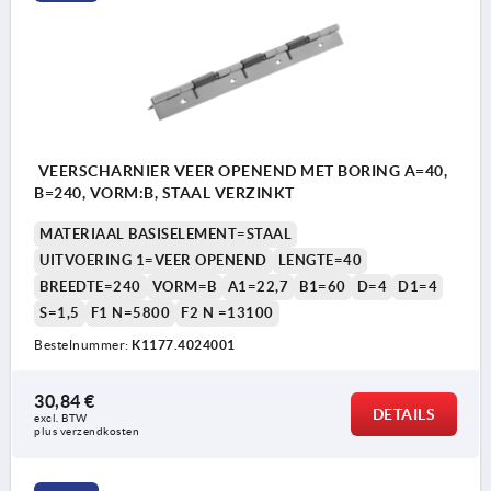
VEERSCHARNIER VEER OPENEND MET BORING A=40,
B=240, VORM:B, STAAL VERZINKT
MATERIAAL BASISELEMENT=STAAL
UITVOERING 1=VEER OPENEND
LENGTE=40
BREEDTE=240
VORM=B
A1=22,7
B1=60
D=4
D1=4
S=1,5
F1 N=5800
F2 N =13100
Bestelnummer:
K1177.4024001
30,84 €
DETAILS
excl. BTW 
plus verzendkosten