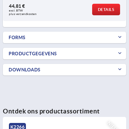
44,81 €
DETAILS
excl. BTW 
plus verzendkosten
FORMS
PRODUCTGEGEVENS
DOWNLOADS
Ontdek ons productassortiment
NIEUW
K2266