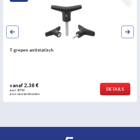
T-grepen antistatisch
vanaf
2,38 €
DETAILS
excl. BTW 
plus verzendkosten