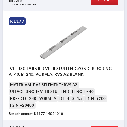
excl. BTW 
plus verzendkosten
K1177
VEERSCHARNIER VEER SLUITEND ZONDER BORING
A=40, B=240, VORM:A, RVS A2 BLANK
MATERIAAL BASISELEMENT=RVS A2
UITVOERING 1=VEER SLUITEND
LENGTE=40
BREEDTE=240
VORM=A
D1=4
S=1,5
F1 N=9200
F2 N =20400
Bestelnummer:
K1177.14024010