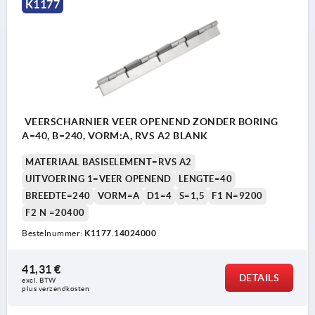
K1177
VEERSCHARNIER VEER OPENEND ZONDER BORING
A=40, B=240, VORM:A, RVS A2 BLANK
MATERIAAL BASISELEMENT=RVS A2
UITVOERING 1=VEER OPENEND
LENGTE=40
BREEDTE=240
VORM=A
D1=4
S=1,5
F1 N=9200
F2 N =20400
Bestelnummer:
K1177.14024000
41,31 €
DETAILS
excl. BTW 
plus verzendkosten