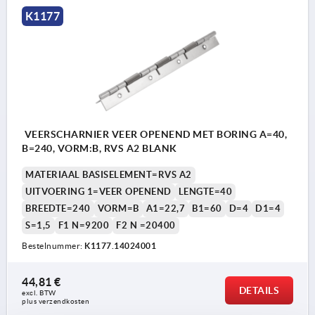
K1177
VEERSCHARNIER VEER OPENEND MET BORING A=40,
B=240, VORM:B, RVS A2 BLANK
MATERIAAL BASISELEMENT=RVS A2
UITVOERING 1=VEER OPENEND
LENGTE=40
BREEDTE=240
VORM=B
A1=22,7
B1=60
D=4
D1=4
S=1,5
F1 N=9200
F2 N =20400
Bestelnummer:
K1177.14024001
44,81 €
DETAILS
excl. BTW 
plus verzendkosten