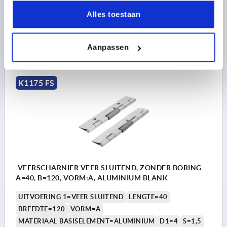
Bestelnummer:
K1175.14012011
Alles toestaan
24,11 €
DETAILS
Aanpassen
excl. BTW 
plus verzendkosten
K1175 FS
VEERSCHARNIER VEER SLUITEND, ZONDER BORING
A=40, B=120, VORM:A, ALUMINIUM BLANK
UITVOERING 1=VEER SLUITEND
LENGTE=40
BREEDTE=120
VORM=A
MATERIAAL BASISELEMENT=ALUMINIUM
D1=4
S=1,5