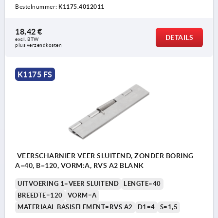
Bestelnummer:
K1175.4012011
18,42 €
DETAILS
excl. BTW 
plus verzendkosten
K1175 FS
VEERSCHARNIER VEER SLUITEND, ZONDER BORING
A=40, B=120, VORM:A, RVS A2 BLANK
UITVOERING 1=VEER SLUITEND
LENGTE=40
BREEDTE=120
VORM=A
MATERIAAL BASISELEMENT=RVS A2
D1=4
S=1,5