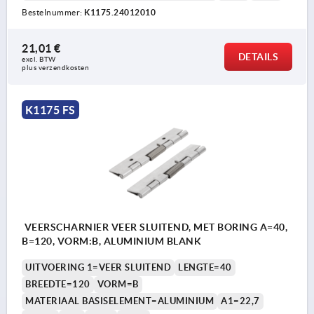
Bestelnummer:
K1175.24012010
21,01 €
DETAILS
excl. BTW 
plus verzendkosten
K1175 FS
VEERSCHARNIER VEER SLUITEND, MET BORING A=40,
B=120, VORM:B, ALUMINIUM BLANK
UITVOERING 1=VEER SLUITEND
LENGTE=40
BREEDTE=120
VORM=B
MATERIAAL BASISELEMENT=ALUMINIUM
A1=22,7