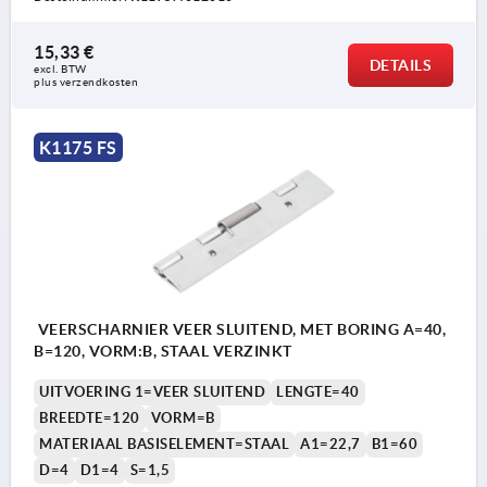
15,33 €
DETAILS
excl. BTW 
plus verzendkosten
K1175 FS
VEERSCHARNIER VEER SLUITEND, MET BORING A=40,
B=120, VORM:B, STAAL VERZINKT
UITVOERING 1=VEER SLUITEND
LENGTE=40
BREEDTE=120
VORM=B
MATERIAAL BASISELEMENT=STAAL
A1=22,7
B1=60
D=4
D1=4
S=1,5