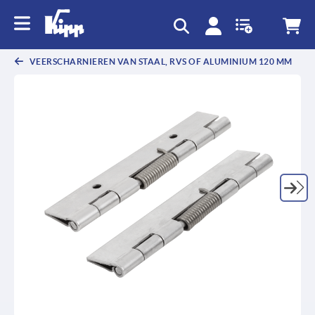
text.skipToContent
text.skipToNavigation
VEERSCHARNIEREN VAN STAAL, RVS OF ALUMINIUM 120 MM