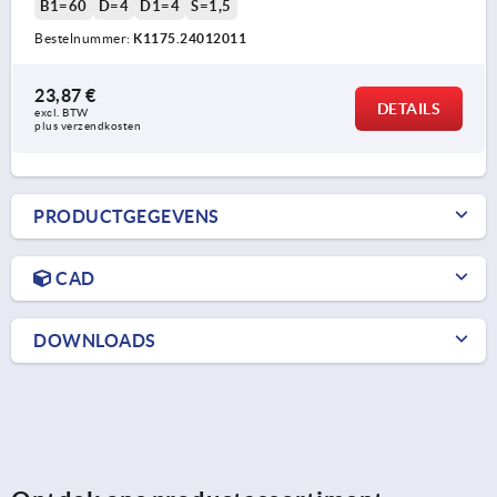
B1=60
D=4
D1=4
S=1,5
Bestelnummer:
K1175.24012011
23,87 €
DETAILS
excl. BTW 
plus verzendkosten
PRODUCTGEGEVENS
CAD
DOWNLOADS