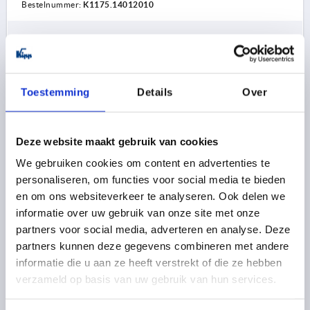
Bestelnummer:
K1175.14012010
21,07 €
DETAILS
excl. BTW 
plus verzendkosten
Toestemming
Details
Over
K1175 FS
Deze website maakt gebruik van cookies
We gebruiken cookies om content en advertenties te
personaliseren, om functies voor social media te bieden
en om ons websiteverkeer te analyseren. Ook delen we
informatie over uw gebruik van onze site met onze
VEERSCHARNIER VEER SLUITEND, MET BORING A=40,
partners voor social media, adverteren en analyse. Deze
B=120, VORM:B, RVS A2 BLANK
partners kunnen deze gegevens combineren met andere
UITVOERING 1=VEER SLUITEND
LENGTE=40
informatie die u aan ze heeft verstrekt of die ze hebben
BREEDTE=120
VORM=B
verzameld op basis van uw gebruik van hun services.
MATERIAAL BASISELEMENT=RVS A2
A1=22,7
B1=60
D=4
D1=4
S=1,5