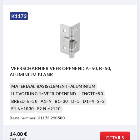
K1173
VEERSCHARNIER VEER OPENEND A=50, B=50,
ALUMINIUM BLANK
MATERIAAL BASISELEMENT=ALUMINIUM
UITVOERING 1=VEER OPENEND
LENGTE=50
BREEDTE=50
A1=9
B1=30
D=5
D1=4
S=2
F1 N=1030
F2 N =2110
Bestelnummer:
K1173.250500
14,00 €
DETAILS
excl. BTW 