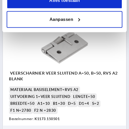
Alles toestaan
DETAILS
excl. BTW 
plus verzendkosten
Aanpassen
K1173
VEERSCHARNIER VEER SLUITEND A=50, B=50, RVS A2
BLANK
MATERIAAL BASISELEMENT=RVS A2
UITVOERING 1=VEER SLUITEND
LENGTE=50
BREEDTE=50
A1=10
B1=30
D=5
D1=4
S=2
F1 N=2780
F2 N =2830
Bestelnummer:
K1173.150501