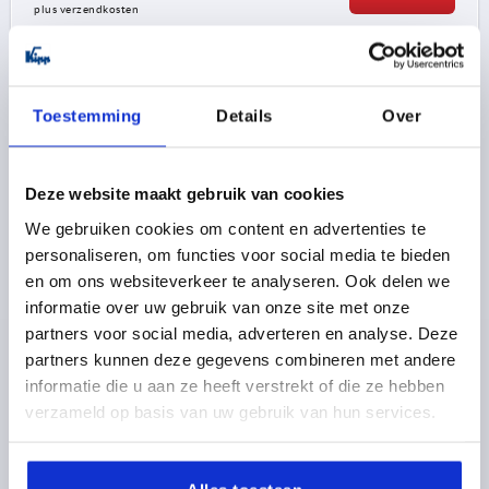
plus verzendkosten
K1173
Toestemming
Details
Over
Deze website maakt gebruik van cookies
We gebruiken cookies om content en advertenties te
personaliseren, om functies voor social media te bieden
VEERSCHARNIER VEER SLUITEND A=50, B=50, STAAL
en om ons websiteverkeer te analyseren. Ook delen we
VERZINKT
informatie over uw gebruik van onze site met onze
MATERIAAL BASISELEMENT=STAAL
partners voor social media, adverteren en analyse. Deze
UITVOERING 1=VEER SLUITEND
LENGTE=50
partners kunnen deze gegevens combineren met andere
BREEDTE=50
A1=9
B1=30
D=5
D1=4
S=2
informatie die u aan ze heeft verstrekt of die ze hebben
F1 N=1200
F2 N =1200
verzameld op basis van uw gebruik van hun services.
Bestelnummer:
K1173.50501
9,37 €