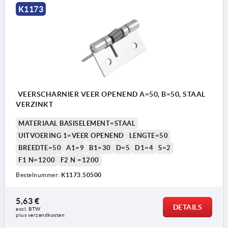
K1173
VEERSCHARNIER VEER OPENEND A=50, B=50, STAAL
VERZINKT
MATERIAAL BASISELEMENT=STAAL
UITVOERING 1=VEER OPENEND
LENGTE=50
BREEDTE=50
A1=9
B1=30
D=5
D1=4
S=2
F1 N=1200
F2 N =1200
Bestelnummer:
K1173.50500
5,63 €
DETAILS
excl. BTW 
plus verzendkosten