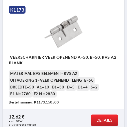
K1173
VEERSCHARNIER VEER OPENEND A=50, B=50, RVS A2
BLANK
MATERIAAL BASISELEMENT=RVS A2
UITVOERING 1=VEER OPENEND
LENGTE=50
BREEDTE=50
A1=10
B1=30
D=5
D1=4
S=2
F1 N=2780
F2 N =2830
Bestelnummer:
K1173.150500
12,62 €
DETAILS
excl. BTW 
plus verzendkosten