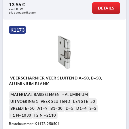
13,56 €
DETAILS
excl. BTW 
plus verzendkosten
K1173
VEERSCHARNIER VEER SLUITEND A=50, B=50,
ALUMINIUM BLANK
MATERIAAL BASISELEMENT=ALUMINIUM
UITVOERING 1=VEER SLUITEND
LENGTE=50
BREEDTE=50
A1=9
B1=30
D=5
D1=4
S=2
F1 N=1030
F2 N =2110
Bestelnummer:
K1173.250501