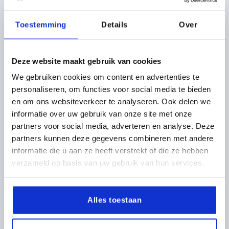
K1448
1) verzonken montage
Toestemming
Details
Over
2) opbouwmontage
Deze website maakt gebruik van cookies
We gebruiken cookies om content en advertenties te
personaliseren, om functies voor social media te bieden
SCHARNIER INWENDIG, 125GRADEN, A=44, B=29,
en om ons websiteverkeer te analyseren. Ook delen we
C=32, RVS A4 1.4404 BLANK
informatie over uw gebruik van onze site met onze
MATERIAAL BASISELEMENT=RVS A4
BREEDTE=44
partners voor social media, adverteren en analyse. Deze
A1=34
A2=20
HOOGTE=29
B1=13
B2=6
B3=9,5
partners kunnen deze gegevens combineren met andere
C=32
D=4,2
S=2
informatie die u aan ze heeft verstrekt of die ze hebben
Bestelnummer:
K1448.1442932
verzameld op basis van uw gebruik van hun services.
34,75 €
DETAILS
excl. BTW 
Alles toestaan
plus verzendkosten