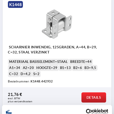
K1448
SCHARNIER INWENDIG, 125GRADEN, A=44, B=29,
C=32, STAAL VERZINKT
MATERIAAL BASISELEMENT=STAAL
BREEDTE=44
A1=34
A2=20
HOOGTE=29
B1=13
B2=6
B3=9,5
C=32
D=4,2
S=2
Bestelnummer:
K1448.442932
21,76 €
DETAILS
excl. BTW 
plus verzendkosten