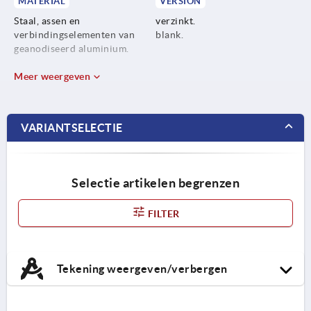
MATERIAL
VERSION
Staal, assen en
verzinkt.
verbindingselementen van
blank.
geanodiseerd aluminium.
RVS 1.4404, assen en
Meer weergeven
verbindingselementen van
geanodiseerd aluminium.
VARIANTSELECTIE
Selectie artikelen begrenzen
FILTER
Tekening weergeven/verbergen