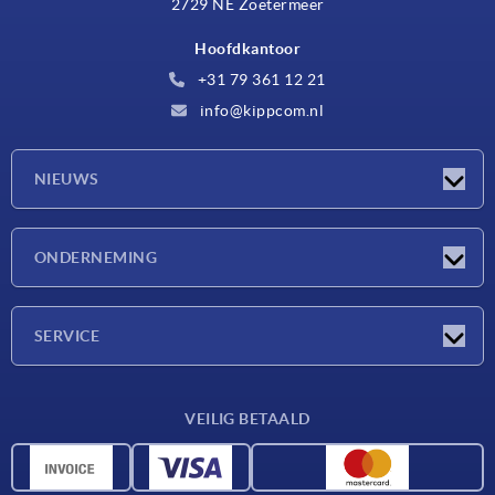
2729 NE Zoetermeer
Hoofdkantoor
+31 79 361 12 21
info@kippcom.nl
NIEUWS
Nieuwtjes
ONDERNEMING
Beurzen
Onderneming
SERVICE
Leveringsvoorwaarden
VEILIG BETAALD
Materiaaloverzicht
CAD-gegevens