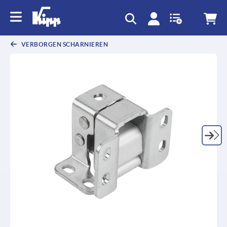
text.skipToContent
text.skipToNavigation
VERBORGEN SCHARNIEREN